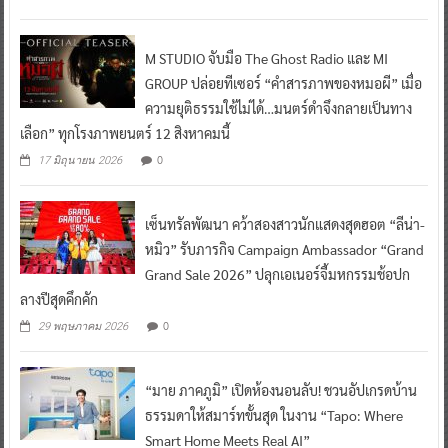
M STUDIO จับมือ The Ghost Radio และ MI
GROUP ปล่อยทีเซอร์ “คำสารภาพของหมอผี” เมื่อ
ความยุติธรรมใช้ไม่ได้…มนตร์ดำจึงกลายเป็นทาง
เลือก” ทุกโรงภาพยนตร์ 12 สิงหาคมนี้
0
17 มิถุนายน 2026
เซ็นทรัลพัฒนา คว้าสองสาวนักแสดงสุดฮอต “ลีน่า-
หมิว” รับภารกิจ Campaign Ambassador “Grand
Grand Sale 2026” ปลุกเอเนอร์จี้มหกรรมช้อปก
ลางปีสุดคึกคัก
0
29 พฤษภาคม 2026
“มาย ภาคภูมิ” เปิดห้องนอนลับ! ชวนอัปเกรดบ้าน
ธรรมดาให้สมาร์ทขั้นสุด ในงาน “Tapo: Where
Smart Home Meets Real AI”