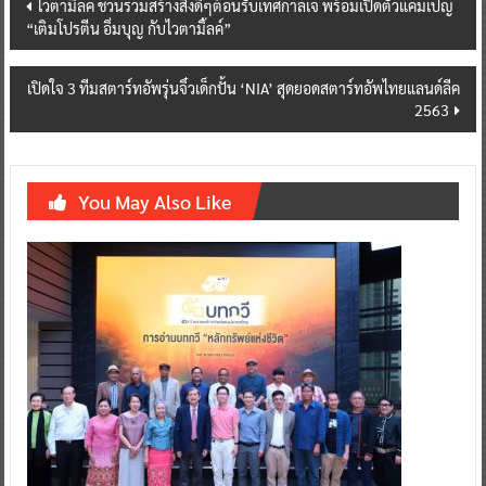
Post
ไวตามิ้ลค์ ชวนร่วมสร้างสิ่งดีๆต้อนรับเทศกาลเจ พร้อมเปิดตัวแคมเปญ
“เติมโปรตีน อิ่มบุญ กับไวตามิ้ลค์”
navigation
เปิดใจ 3 ทีมสตาร์ทอัพรุ่นจิ๋วเด็กปั้น ‘NIA’ สุดยอดสตาร์ทอัพไทยแลนด์ลีค
2563
You May Also Like