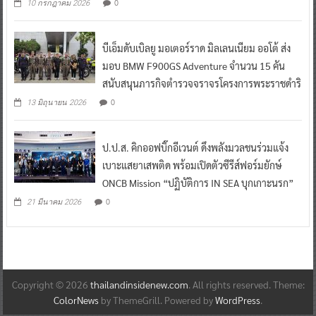
0
10 กรกฎาคม 2026
บีเอ็มดับเบิลยู มอเตอร์ราด มิลเลนเนียม ออโต้ ส่ง
มอบ BMW F900GS Adventure จำนวน 15 คัน
สนับสนุนภารกิจตำรวจจราจรโครงการพระราชดำริ
0
13 มิถุนายน 2026
ป.ป.ส. คิกออฟบิ๊กอีเวนต์ ดึงพลังมวลชนร่วมแจ้ง
เบาะแสยาเสพติด พร้อมเปิดตัวซีรีส์ฟอร์มยักษ์
ONCB Mission “ปฏิบัติการ IN SEA บุกเกาะนรก”
0
21 มีนาคม 2026
Copyright © 2026
thailandinsidenew.com
. All rights reserved. Theme:
ColorNews
by ThemeGrill. Powered by
WordPress
.