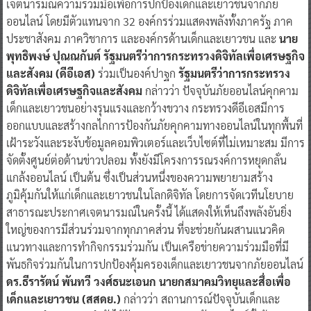
เจตนารมณ์ความร่วมมือเพื่อการปกป้องเด็กและเยาวชนจากภัย
ออนไลน์ โดยมีตัวแทนจาก 32 องค์กรร่วมแสดงพลังทั้งภาครัฐ ภาค
ประชาสังคม ภาควิชาการ และองค์กรด้านเด็กและเยาวชน และ
นาย
พุทธิพงษ์ ปุณณกันต์ รัฐมนตรีว่าการกระทรวงดิจิทัลเพื่อเศรษฐกิจ
และสังคม (ดีอีเอส)
ร่วมเป็นองค์ปาฐก
รัฐมนตรีว่าการกระทรวง
ดิจิทัลเพื่อเศรษฐกิจและสังคม
กล่าวว่า ปัจจุบันภัยออนไลน์คุกคาม
เด็กและเยาวชนอย่างรุนแรงและกว้างขวาง กระทรวงดีอีเอสมีการ
ออกแบบและสร้างกลไกการป้องกันภัยคุกคามทางออนไลน์ในทุกพื้นที่
เฝ้าระวังและระงับข้อมูลคอมพิวเตอร์และเว็บไซต์ที่ไม่เหมาะสม มีการ
จัดตั้งศูนย์ต่อต้านข่าวปลอม ทั้งยังมีโครงการรณรงค์การหยุดกลั่น
แกล้งออนไลน์ เป็นต้น ซึ่งเป็นส่วนหนึ่งของความพยายามสร้าง
ภูมิคุ้มกันให้แก่เด็กและเยาวชนในโลกดิจิทัล โดยการจัดเวทีนโยบาย
สาธารณะประกาศเจตนารมณ์ในครั้งนี้ ได้แสดงให้เห็นถึงพลังอันยิ่ง
ใหญ่ของการมีส่วนร่วมจากทุกภาคส่วน ที่จะช่วยกันผสานแนวคิด
แนวทางและการทำกิจกรรมร่วมกัน เป็นเครือข่ายความร่วมมือที่มี
พันธกิจร่วมกันในการปกป้องคุ้มครองเด็กและเยาวชนจากภัยออนไลน์
ดร.ธีรารัตน์ พันทวี วงศ์ธนะเอนก นายกสมาคมวิทยุและสื่อเพื่อ
เด็กและเยาวชน (สสดย.)
กล่าวว่า สถานการณ์ปัจจุบันเด็กและ