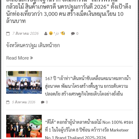
กล้วยไม้ สินค้าเกษตรดี นครปฐมการันตี 2026” ตั้งเป้าดึง
นักท่องเที่ยวกว่า 3,000 คน สร้างเม็ดเงินหมุนเวียน 10
ล้านบาท
0
7 สิงหาคม 2026
^ jo ^
จังหวัดนครปฐม เดินหน้ายก
Read More
167 ปี “เจ้าท่า”เดินหน้าขับเคลื่อนคมนาคมทางน้ำ
สู่อนาคต พัฒนาโครงสร้างพื้นฐาน ยกระดับความ
ปลอดภัย สร้างเศรษฐกิจไทยเติบโตอย่างยั่งยืน
0
5 สิงหาคม 2026
“ดีโด้” ตอกย้ำผู้นำตลาดน้ำผลไม้ Non 100% ครอง
ที่ 1 ในใจผู้บริโภค 8 ปีซ้อน คว้ารางวัล Marketeer
No.1 Brand Thailand 2025-2026