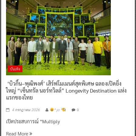
บันเทิง
‘บิวกิ้น–พุฒิพงศ์’ เสิร์ฟโมเมนต์สุดพิเศษ ฉลองเปิดยิ่ง
ใหญ่ “เซ็นทรัล นอร์ทวิลล์” Longevity Destination แห่ง
แรกของไทย
0
4 กรกฎาคม 2026
^ jo ^
เปิดประสบการณ์ “Multiply
Read More