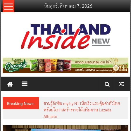
Skip
วันศุกร์, สิงหาคม 7, 2026
to
content
thailandinsidenew.com
Thailand
Inside
New
Breaking News:
ชวนรู้จักซิม my by NT เน็ตเร็ว แรง คุ้มค่าทั่วไทย
พร้อมโอกาสสร้างรายได้เสริมผ่าน Lazada
Affiliate