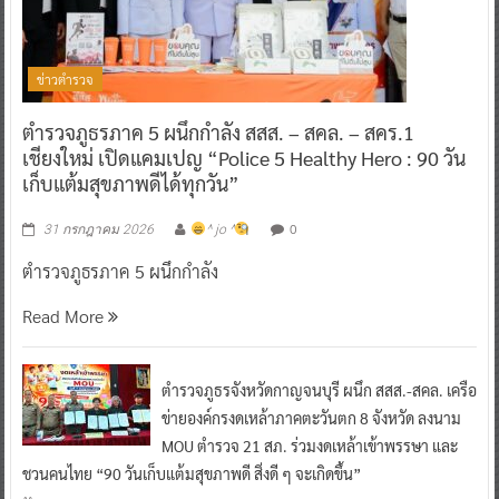
ข่าวตำรวจ
ตำรวจภูธรภาค 5 ผนึกกำลัง สสส. – สคล. – สคร.1
เชียงใหม่ เปิดแคมเปญ “Police 5 Healthy Hero : 90 วัน
เก็บแต้มสุขภาพดีได้ทุกวัน”
0
31 กรกฎาคม 2026
^ jo ^
ตำรวจภูธรภาค 5 ผนึกกำลัง
Read More
ตำรวจภูธรจังหวัดกาญจนบุรี ผนึก สสส.-สคล. เครือ
ข่ายองค์กรงดเหล้าภาคตะวันตก 8 จังหวัด ลงนาม
MOU ตำรวจ 21 สภ. ร่วมงดเหล้าเข้าพรรษา และ
ชวนคนไทย “90 วันเก็บแต้มสุขภาพดี สิ่งดี ๆ จะเกิดขึ้น”