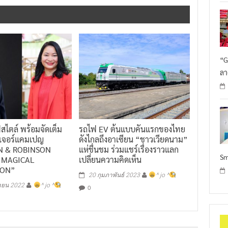
“G
ลา
์สไตล์ พร้อมจัดเต็ม
รถไฟ EV ต้นแบบคันแรกของไทย
เนเจอร์แคมเปญ
ดังไกลถึงอาเซียน “ชาวเวียดนาม”
N & ROBINSON
แห่ชื่นชม ร่วมแชร์เรื่องราวแลก
Sm
 MAGICAL
เปลี่ยนความคิดเห็น
ION”
20 กุมภาพันธ์ 2023
^ jo ^
ายน 2022
^ jo ^
0