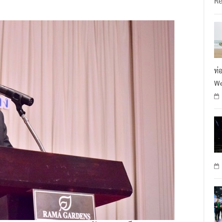
R
ท่
We