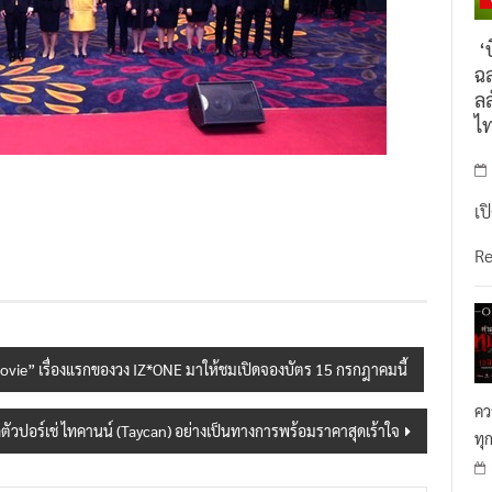
‘บ
ฉล
ลล
ไ
เป
R
ovie” เรื่องแรกของวง IZ*ONE มาให้ชมเปิดจองบัตร 15 กรกฎาคมนี้
คว
ดตัวปอร์เช่ ไทคานน์ (Taycan) อย่างเป็นทางการพร้อมราคาสุดเร้าใจ
ทุ