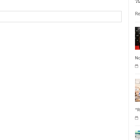
วั
R
No
“