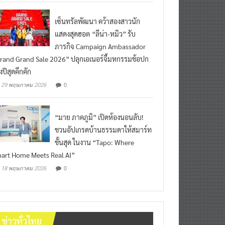
เซ็นทรัลพัฒนา คว้าสองสาวนัก
แสดงสุดฮอต “ลีน่า-หมิว” รับ
ภารกิจ Campaign Ambassador
rand Grand Sale 2026” ปลุกเอเนอร์จี้มหกรรมช้อปก
งปีสุดคึกคัก
0
29 พฤษภาคม 2026
“มาย ภาคภูมิ” เปิดห้องนอนลับ!
ชวนอัปเกรดบ้านธรรมดาให้สมาร์ท
ขั้นสุด ในงาน “Tapo: Where
art Home Meets Real AI”
0
18 พฤษภาคม 2026
ข่าวทั่วไทย