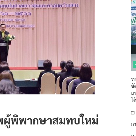
ท
จ
แน
ไ
พผู้พิพากษาสมทบใหม่
กา