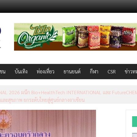
วชน
บันเทิง
ท่องเที่ยว
ยานยนต์
กีฬา
CSR
ข่าวท
AL 2026 ผนึก Bio+HealthTech INTERNATIONAL และ FutureCHEM 
และสุขภาพ ยกระดับไทยสู่ศูนย์กลางอาเซียน