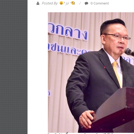
0 Comment
Posted By:
^ jo ^