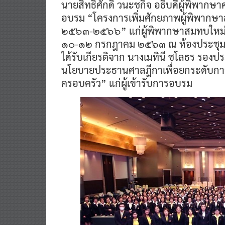
นายสิทธิศักดิ์ วนะชกิจ อธิบดีผู้พิพ
อบรม “โครงการเพิ่มศักยภาพผู้พิพาก
๒๕๖๓-๒๕๖๖” แก่ผู้พิพากษาสมทบใหม่จำน
๑๐-๑๒ กรกฎาคม ๒๕๖๓ ณ ห้องประชุมคอน
ได้รับเกียรติจาก นางเมทินี ชโลธร รอง
นโยบายประธานศาลฎีกาเพื่อยกระดับก
ครอบครัว” แก่ผู้เข้ารับการอบรม