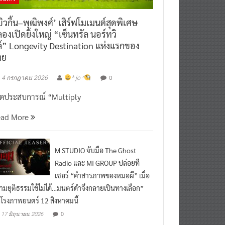
ิวกิ้น–พุฒิพงศ์’ เสิร์ฟโมเมนต์สุดพิเศษ
องเปิดยิ่งใหญ่ “เซ็นทรัล นอร์ทวิ
์” Longevity Destination แห่งแรกของ
ทย
0
4 กรกฎาคม 2026
^ jo ^
ิดประสบการณ์ “Multiply
ead More
M STUDIO จับมือ The Ghost
Radio และ MI GROUP ปล่อยที
เซอร์ “คำสารภาพของหมอผี” เมื่อ
ามยุติธรรมใช้ไม่ได้…มนตร์ดำจึงกลายเป็นทางเลือก”
กโรงภาพยนตร์ 12 สิงหาคมนี้
0
17 มิถุนายน 2026