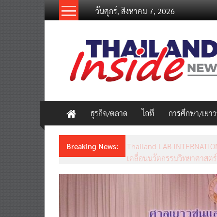
Skip
วันศุกร์, สิงหาคม 7, 2026
to
content
thailandinsidenew.com
Thailand
Inside
New
ธุรกิจ/ตลาด
ไอที
การศึกษา/เยา
Breaking News:
Thailand LAB INTERNATION
เคลื่อนนวัตกรรมวิทยาศาสตร์