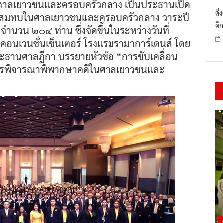
ากษาศาลเยาวชนและครอบครัวกลาง เป็นประธานเปิด
ดึ
ษาสมทบในศาลเยาวชนและครอบครัวกลาง วาระปี
คึก
วน ๒๐๔ ท่าน ซึ่งจัดขึ้นในระหว่างวันที่
เวนชั่นเซ็นเตอร์ โรงแรมรามาการ์เดนส์ โดย
ประธานศาลฎีกา บรรยายหัวข้อ “การขับเคลื่อน
ารพิจารณาพิพากษาคดีในศาลเยาวชนและ