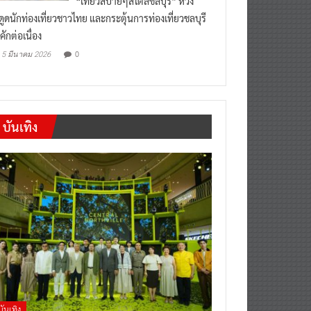
“เที่ยวสบายๆสไตล์ชลบุรี” หวัง
งดูดนักท่องเที่ยวชาวไทย และกระตุ้นการท่องเที่ยวชลบุรี
คักต่อเนื่อง
0
5 มีนาคม 2026
บันเทิง
บันเทิง