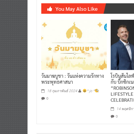
You May Also Like
วันมาฆบูชา : วันแห่งความรักทาง
โรบินสันไลฟ
พระพุทธศาสนา
กับ บิ๊กซิก
“ROBINSO
18 กุมภาพันธ์ 2024
^ jo ^
LIFESTYLE
0
CELEBRAT
14 พฤศจิก
0