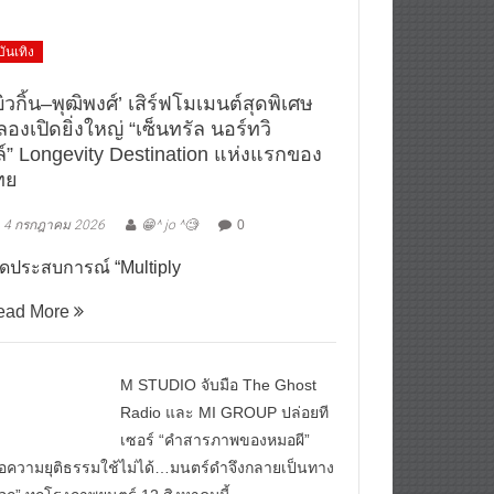
บันเทิง
ิวกิ้น–พุฒิพงศ์’ เสิร์ฟโมเมนต์สุดพิเศษ
องเปิดยิ่งใหญ่ “เซ็นทรัล นอร์ทวิ
ล์” Longevity Destination แห่งแรกของ
ทย
4 กรกฎาคม 2026
😁^ jo ^🧐
0
ิดประสบการณ์ “Multiply
ead More
M STUDIO จับมือ The Ghost
Radio และ MI GROUP ปล่อยที
เซอร์ “คำสารภาพของหมอผี”
ื่อความยุติธรรมใช้ไม่ได้…มนตร์ดำจึงกลายเป็นทาง