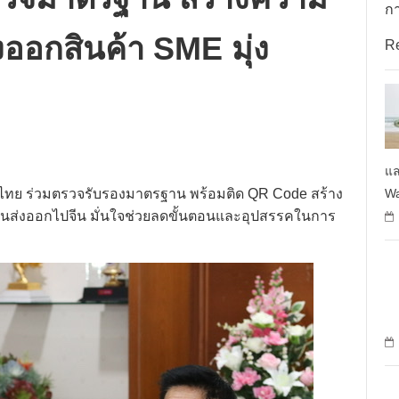
กา
่งออกสินค้า SME มุ่ง
R
แล
Wa
็บไทย ร่วมตรวจรับรองมาตรฐาน พร้อมติด QR Code สร้าง
่อนส่งออกไปจีน มั่นใจช่วยลดขั้นตอนและอุปสรรคในการ