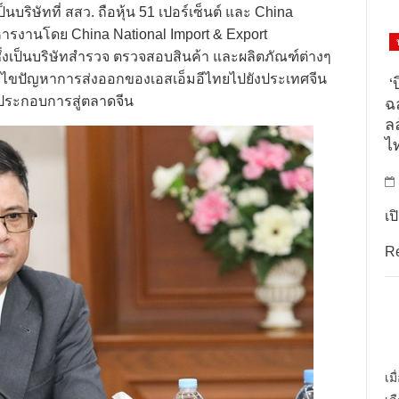
นบริษัทที่ สสว. ถือหุ้น 51 เปอร์เซ็นต์ และ China
ริหารงานโดย China National Import & Export
ึ่งเป็นบริษัทสำรวจ ตรวจสอบสินค้า และผลิตภัณฑ์ต่างๆ
อแก้ไขปัญหาการส่งออกของเอสเอ็มอีไทยไปยังประเทศจีน
‘บ
ู้ประกอบการสู่ตลาดจีน
ฉล
ล
ไ
เป
R
เม