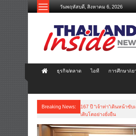
Skip
วันพฤหัสบดี, สิงหาคม 6, 2026
to
content
thailandinsidenew.com
Thailand
Inside
New
ธุรกิจ/ตลาด
ไอที
การศึกษา/เ
Breaking News:
167 ปี “เจ้าท่า”เดินหน้
เติบโตอย่างยั่งยืน