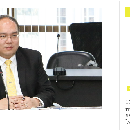
1
ท
ย
ไท