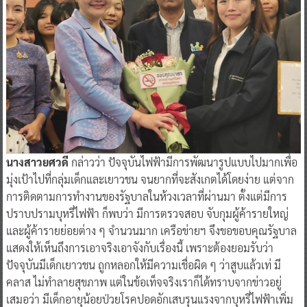
นางสาวยศวดี
กล่าวว่า ปัจจุบันไฟฟ้ามีการพัฒนารูปแบบไปมากเพื่อ
มุ่งเป้าไปที่กลุ่มเด็กและเยาวชน จนยากที่จะสังเกตได้โดยง่าย แต่จาก
การติดตามการทำงานของรัฐบาลในห้วงเวลาที่ผ่านมา ตั้งแต่มีการ
ปราบปรามบุหรี่ไฟฟ้า ก็พบว่า มีการตรวจสอบ จับกุมผู้ค้ารายใหญ่
และผู้ค้ารายย่อยต่าง ๆ จำนวนมาก เครือข่ายฯ จึงขอขอบคุณรัฐบาล
แสดงให้เห็นถึงการเอาจริงเอาจังกับเรื่องนี้ เพราะต้องยอมรับว่า
ปัจจุบันมีเด็กเยาวชน ถูกหลอกให้มีความเชื่อผิด ๆ ว่าสูบแล้วเท่ มี
คลาส ไม่ทำลายสุขภาพ แต่ในข้อเท็จจริงเราก็ได้ทราบจากข่าวอยู่
เสมอว่า มีเด็กอายุน้อยป่วยโรคปอดอักเสบรุนแรงจากบุหรี่ไฟฟ้าเพิ่ม