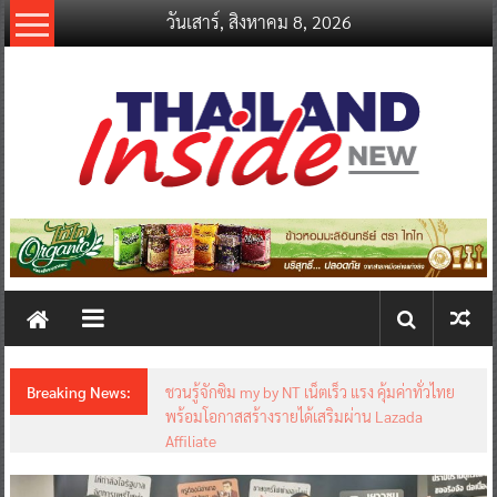
Skip
วันเสาร์, สิงหาคม 8, 2026
to
content
thailandinsidenew.com
Thailand
Inside
New
Breaking News:
ชวนรู้จักซิม my by NT เน็ตเร็ว แรง คุ้มค่าทั่วไทย
พร้อมโอกาสสร้างรายได้เสริมผ่าน Lazada
Affiliate