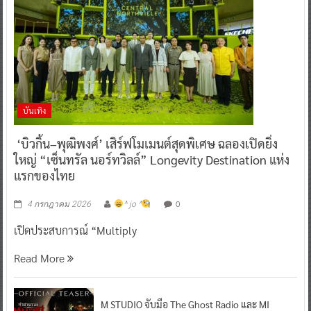
บันเทิง
‘บิวกิ้น–พุฒิพงศ์’ เสิร์ฟโมเมนต์สุดพิเศษ ฉลองเปิดยิ่ง
ใหญ่ “เซ็นทรัล นอร์ทวิลล์” Longevity Destination แห่ง
แรกของไทย
0
4 กรกฎาคม 2026
^ jo ^
เปิดประสบการณ์ “Multiply
Read More
M STUDIO จับมือ The Ghost Radio และ MI