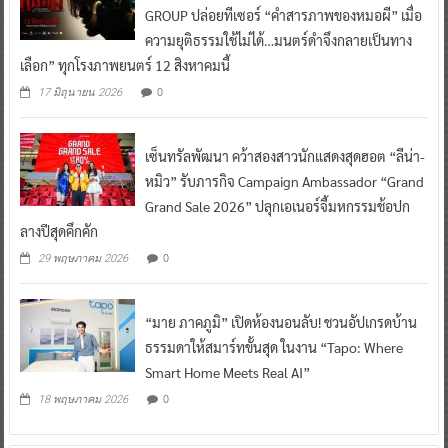
GROUP ปล่อยทีเซอร์ “คำสารภาพของหมอผี” เมื่อ
ความยุติธรรมใช้ไม่ได้…มนตร์ดำจึงกลายเป็นทาง
เลือก” ทุกโรงภาพยนตร์ 12 สิงหาคมนี้
0
17 มิถุนายน 2026
เซ็นทรัลพัฒนา คว้าสองสาวนักแสดงสุดฮอต “ลีน่า-
หมิว” รับภารกิจ Campaign Ambassador “Grand
Grand Sale 2026” ปลุกเอเนอร์จี้มหกรรมช้อปก
ลางปีสุดคึกคัก
0
29 พฤษภาคม 2026
“มาย ภาคภูมิ” เปิดห้องนอนลับ! ชวนอัปเกรดบ้าน
ธรรมดาให้สมาร์ทขั้นสุด ในงาน “Tapo: Where
Smart Home Meets Real AI”
0
18 พฤษภาคม 2026