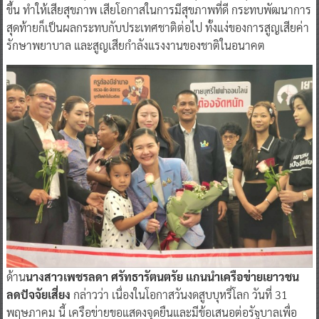
ขึ้น ทำให้เสียสุขภาพ เสียโอกาสในการมีสุขภาพที่ดี กระทบพัฒนาการ
สุดท้ายก็เป็นผลกระทบกับประเทศชาติต่อไป ทั้งแง่ของการสูญเสียค่า
รักษาพยาบาล และสูญเสียกำลังแรงงานของชาติในอนาคต
ด้าน
นางสาวเพชรลดา ศรัทธารัตนตรัย แกนนำเครือข่ายเยาวชน
ลดปัจจัยเสี่ยง
กล่าวว่า เนื่องในโอกาสวันงดสูบบุหรี่โลก วันที่ 31
พฤษภาคม นี้ เครือข่ายขอแสดงจุดยืนและมีข้อเสนอต่อรัฐบาลเพื่อ