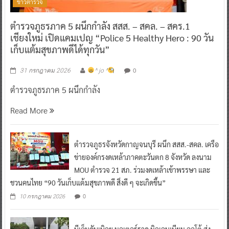
ข่าวตำรวจ
ตำรวจภูธรภาค 5 ผนึกกำลัง สสส. – สคล. – สคร.1
เชียงใหม่ เปิดแคมเปญ “Police 5 Healthy Hero : 90 วัน
เก็บแต้มสุขภาพดีได้ทุกวัน”
0
31 กรกฎาคม 2026
^ jo ^
ตำรวจภูธรภาค 5 ผนึกกำลัง
Read More
ตำรวจภูธรจังหวัดกาญจนบุรี ผนึก สสส.-สคล. เครือ
ข่ายองค์กรงดเหล้าภาคตะวันตก 8 จังหวัด ลงนาม
MOU ตำรวจ 21 สภ. ร่วมงดเหล้าเข้าพรรษา และ
ชวนคนไทย “90 วันเก็บแต้มสุขภาพดี สิ่งดี ๆ จะเกิดขึ้น”
0
10 กรกฎาคม 2026
บีเอ็มดับเบิลยู มอเตอร์ราด มิลเลนเนียม ออโต้ ส่ง