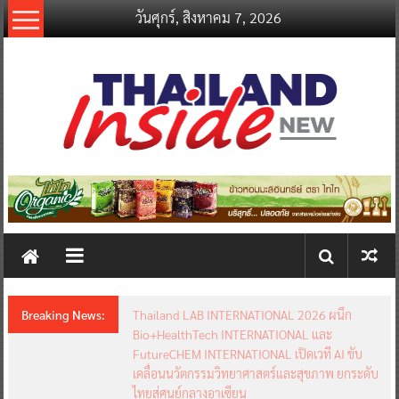
Skip
วันศุกร์, สิงหาคม 7, 2026
to
content
thailandinsidenew.com
Thailand
Inside
New
Breaking News:
Thailand LAB INTERNATIONAL 2026 ผนึก
Bio+HealthTech INTERNATIONAL และ
FutureCHEM INTERNATIONAL เปิดเวที AI ขับ
เคลื่อนนวัตกรรมวิทยาศาสตร์และสุขภาพ ยกระดับ
ไทยสู่ศูนย์กลางอาเซียน