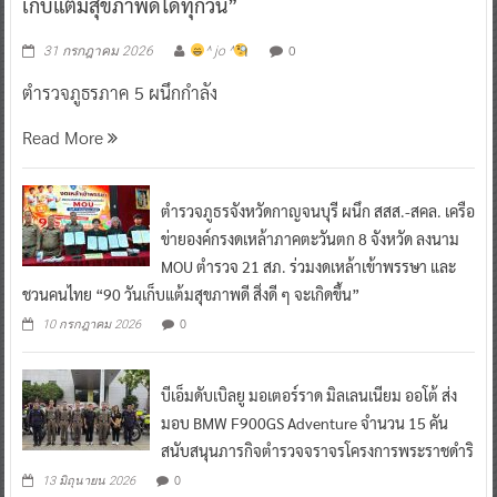
เก็บแต้มสุขภาพดีได้ทุกวัน”
0
31 กรกฎาคม 2026
^ jo ^
ตำรวจภูธรภาค 5 ผนึกกำลัง
Read More
ตำรวจภูธรจังหวัดกาญจนบุรี ผนึก สสส.-สคล. เครือ
ข่ายองค์กรงดเหล้าภาคตะวันตก 8 จังหวัด ลงนาม
MOU ตำรวจ 21 สภ. ร่วมงดเหล้าเข้าพรรษา และ
ชวนคนไทย “90 วันเก็บแต้มสุขภาพดี สิ่งดี ๆ จะเกิดขึ้น”
0
10 กรกฎาคม 2026
บีเอ็มดับเบิลยู มอเตอร์ราด มิลเลนเนียม ออโต้ ส่ง
มอบ BMW F900GS Adventure จำนวน 15 คัน
สนับสนุนภารกิจตำรวจจราจรโครงการพระราชดำริ
0
13 มิถุนายน 2026