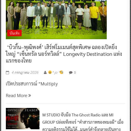
บันเทิง
‘บิวกิ้น–พุฒิพงศ์’ เสิร์ฟโมเมนต์สุดพิเศษ ฉลองเปิดยิ่ง
ใหญ่ “เซ็นทรัล นอร์ทวิลล์” Longevity Destination แห่ง
แรกของไทย
0
4 กรกฎาคม 2026
^ jo ^
เปิดประสบการณ์ “Multiply
Read More
M STUDIO จับมือ The Ghost Radio และ MI
GROUP ปล่อยทีเซอร์ “คำสารภาพของหมอผี” เมื่อ
ความยุติธรรมใช้ไม่ได้…มนตร์ดำจึงกลายเป็นทาง