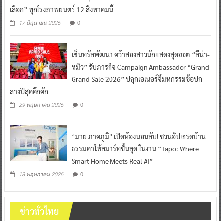
เลือก” ทุกโรงภาพยนตร์ 12 สิงหาคมนี้
0
17 มิถุนายน 2026
เซ็นทรัลพัฒนา คว้าสองสาวนักแสดงสุดฮอต “ลีน่า-
หมิว” รับภารกิจ Campaign Ambassador “Grand
Grand Sale 2026” ปลุกเอเนอร์จี้มหกรรมช้อปก
ลางปีสุดคึกคัก
0
29 พฤษภาคม 2026
“มาย ภาคภูมิ” เปิดห้องนอนลับ! ชวนอัปเกรดบ้าน
ธรรมดาให้สมาร์ทขั้นสุด ในงาน “Tapo: Where
Smart Home Meets Real AI”
0
18 พฤษภาคม 2026
ข่าวทั่วไทย