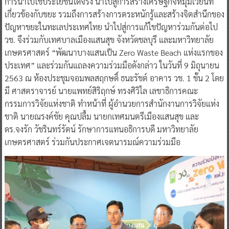
การนำไปใช้ประโยชน์ได้จริง นำไปสู่การสร้างเศรษฐกิจหมุมเวียนที่
เกี่ยวข้องกับขยะ รวมถึงการสร้างการตระหนักรู้และสร้างจิตสำนึกของ
ปัญหาขยะในทะเลประเทศไทย นำไปสู่การแก้ไขปัญหาร่วมกันต่อไป
วช. จึงร่วมกับเทศบาลเมืองแสนสุข จังหวัดชลบุรี และมหาวิทยาลัย
เกษตรศาสตร์ “พัฒนาบางแสนเป็น Zero Waste Beach แห่งแรกของ
ประเทศ” และร่วมกันแถลงความร่วมมือดังกล่าว ในวันที่ 9 มิถุนายน
2563 ณ ห้องประชุมจอมพลสฤกษดิ์ ธนะรัชต์ อาคาร วช. 1 ชั้น 2 โดย
มี ศาสตราจารย์ นายแพทย์สิริฤกษ์ ทรงศิวิไล เลขาธิการคณะ
กรรมการวิจัยแห่งชาติ ทำหน้าที่ ผู้อำนวยการสำนักงานการวิจัยแห่ง
ชาติ นายณรงค์ชัย คุณปลื้ม นายกเทศมนตรีเมืองแสนสุข และ
ดร.จงรัก วัชรินทร์รัตน์ รักษาการแทนอธิการบดี มหาวิทยาลัย
เกษตรศาสตร์ ร่วมกันประกาศเจตนารมณ์ความร่วมมือ