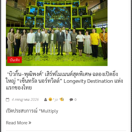
บันเทิง
‘บิวกิ้น–พุฒิพงศ์’ เสิร์ฟโมเมนต์สุดพิเศษ ฉลองเปิดยิ่ง
ใหญ่ “เซ็นทรัล นอร์ทวิลล์” Longevity Destination แห่ง
แรกของไทย
0
4 กรกฎาคม 2026
^ jo ^
เปิดประสบการณ์ “Multiply
Read More