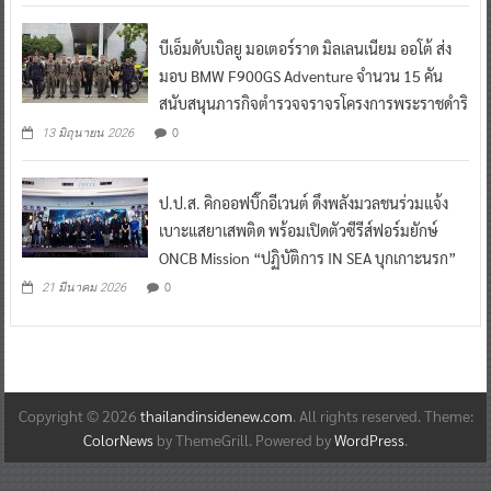
บีเอ็มดับเบิลยู มอเตอร์ราด มิลเลนเนียม ออโต้ ส่ง
มอบ BMW F900GS Adventure จำนวน 15 คัน
สนับสนุนภารกิจตำรวจจราจรโครงการพระราชดำริ
0
13 มิถุนายน 2026
ป.ป.ส. คิกออฟบิ๊กอีเวนต์ ดึงพลังมวลชนร่วมแจ้ง
เบาะแสยาเสพติด พร้อมเปิดตัวซีรีส์ฟอร์มยักษ์
ONCB Mission “ปฏิบัติการ IN SEA บุกเกาะนรก”
0
21 มีนาคม 2026
Copyright © 2026
thailandinsidenew.com
. All rights reserved. Theme:
ColorNews
by ThemeGrill. Powered by
WordPress
.