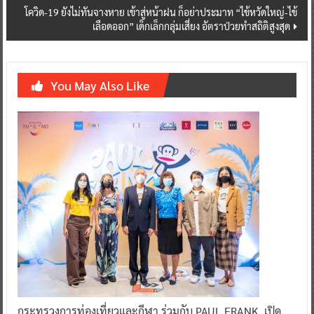
โควิด-19 ยังไม่ทันจางหาย เข้าสู่หน้าฝน ก็อย่าประมาท “ไข้หวัดใหญ่-ไข้
เลือดออก” เด็กเล็กกลุ่มเสี่ยง อัตราป่วยทำสถิติสูงสุด
You May Also Like
กระทรวงการท่องเที่ยวและกีฬา ร่วมกับ PAUL FRANK เปิด