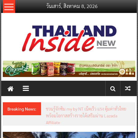
Skip
วันเสาร์, สิงหาคม 8, 2026
to
content
thailandinsidenew.com
Thailand
Inside
New
Breaking News:
ชวนรู้จักซิม my by NT เน็ตเร็ว แรง คุ้มค่าทั่วไทย
พร้อมโอกาสสร้างรายได้เสริมผ่าน Lazada
Affiliate