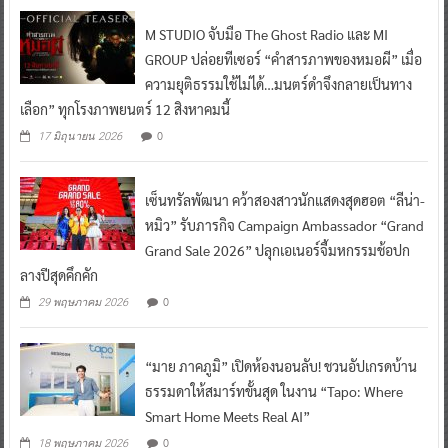
M STUDIO จับมือ The Ghost Radio และ MI
GROUP ปล่อยทีเซอร์ “คำสารภาพของหมอผี” เมื่อ
ความยุติธรรมใช้ไม่ได้…มนตร์ดำจึงกลายเป็นทาง
เลือก” ทุกโรงภาพยนตร์ 12 สิงหาคมนี้
0
17 มิถุนายน 2026
เซ็นทรัลพัฒนา คว้าสองสาวนักแสดงสุดฮอต “ลีน่า-
หมิว” รับภารกิจ Campaign Ambassador “Grand
Grand Sale 2026” ปลุกเอเนอร์จี้มหกรรมช้อปก
ลางปีสุดคึกคัก
0
29 พฤษภาคม 2026
“มาย ภาคภูมิ” เปิดห้องนอนลับ! ชวนอัปเกรดบ้าน
ธรรมดาให้สมาร์ทขั้นสุด ในงาน “Tapo: Where
Smart Home Meets Real AI”
0
18 พฤษภาคม 2026