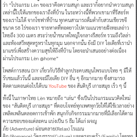
ว่า “โปรแกรม Lèn ของเราคือความสนุก และเราก็อยากนำความสนุก
เหล่านี้ไปให้แขกของเราถึงที่บ้าน ในระหว่างนี้ที่พวกเขามาที่รีสอร์ท
ของเราไม่ได้ จากโซฟาที่บ้าน ทุกคนสามารถดื่มด่ำกับสวนเขียวขจี
ขนาด 58 ไร่ของเรา ชายหาดที่ทอดยาวไปตามแนวชายฝั่งทะเลอ่าว
ไทยถึง 300 เมตร สระว่ายน้ำขนาดใหญ่ใจกลางรีสอร์ท รวมถึงวิลล่า
และห้องสวีทสุดหรูหราในทุกมุม นอกจากนั้น ยังมี DIY ไอเดียที่เรานำ
มาแชร์เพื่อสร้างความสุขให้ถึงที่บ้าน โดยจะนำเสนออย่างต่อเนื่อง
ผ่านโปรแกรม Lèn @home”
โพสต์การสอน DIY เกี่ยวกับวิธีทำลูกประคบสมุนไพรแบบไทย ๆ มีให้
รับชมแล้ววันนี้ และจะมีไอเดีย DIY อื่น ๆ อีกมากมาย ซึ่งสามารถ
ติดตามตอนต่อไปได้บน
YouTube
ของ สันติบุรี เกาะสมุย เร็ว ๆ นี้
ทั้งนี้ ในภาษาไทย Lèn หมายถึง “เล่น” ซึ่งเป็นโปรแกรมแนวคิดใหม่
ของ “สันติดบุรี เกาะสมุย” ที่ตอบโจทย์ทุกเพศทุกวัยให้ได้ใช้เวลาอย่าง
เพลิดเพลินตลอดการเข้าพัก สนุกกับกิจกรรมมากมายที่มีเลือกได้ตาม
ความชอบของแต่ละคน แบ่งเป็น 5 ธีม ได้แก่ ผจญ
ภัย (Adventure) ผ่อนคลาย(Relax) โรแมน
ติก (Romance) วัฒนธรรม(Culture) และครอบครัว (Family) โดยทุก