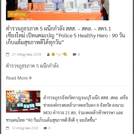
ข่าวตำรวจ
ตำรวจภูธรภาค 5 ผนึกกำลัง สสส. – สคล. – สคร.1
เชียงใหม่ เปิดแคมเปญ “Police 5 Healthy Hero : 90 วัน
เก็บแต้มสุขภาพดีได้ทุกวัน”
0
31 กรกฎาคม 2026
^ jo ^
ตำรวจภูธรภาค 5 ผนึกกำลัง
Read More
ตำรวจภูธรจังหวัดกาญจนบุรี ผนึก สสส.-สคล. เครือ
ข่ายองค์กรงดเหล้าภาคตะวันตก 8 จังหวัด ลงนาม
MOU ตำรวจ 21 สภ. ร่วมงดเหล้าเข้าพรรษา และ
ชวนคนไทย “90 วันเก็บแต้มสุขภาพดี สิ่งดี ๆ จะเกิดขึ้น”
0
10 กรกฎาคม 2026