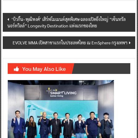
Post
‘บิวกิ้น–พุฒิพงศ์’ เสิร์ฟโมเมนต์สุดพิเศษ ฉลองเปิดยิ่งใหญ่ “เซ็นทรัล
นอร์ทวิลล์” Longevity Destination แห่งแรกของไทย
navigation
EVOLVE MMA เปิดสาขาแรกในประเทศไทย ณ EmSphere กรุงเทพฯ
You May Also Like