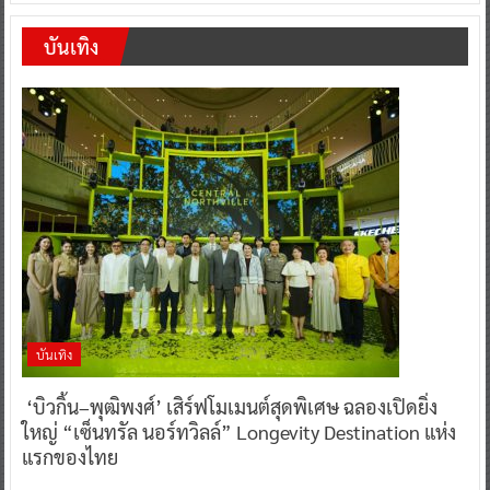
บันเทิง
บันเทิง
‘บิวกิ้น–พุฒิพงศ์’ เสิร์ฟโมเมนต์สุดพิเศษ ฉลองเปิดยิ่ง
ใหญ่ “เซ็นทรัล นอร์ทวิลล์” Longevity Destination แห่ง
แรกของไทย