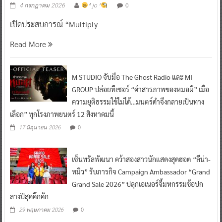
0
4 กรกฎาคม 2026
^ jo ^
เปิดประสบการณ์ “Multiply
Read More
M STUDIO จับมือ The Ghost Radio และ MI
GROUP ปล่อยทีเซอร์ “คำสารภาพของหมอผี” เมื่อ
ความยุติธรรมใช้ไม่ได้…มนตร์ดำจึงกลายเป็นทาง
เลือก” ทุกโรงภาพยนตร์ 12 สิงหาคมนี้
0
17 มิถุนายน 2026
เซ็นทรัลพัฒนา คว้าสองสาวนักแสดงสุดฮอต “ลีน่า-
หมิว” รับภารกิจ Campaign Ambassador “Grand
Grand Sale 2026” ปลุกเอเนอร์จี้มหกรรมช้อปก
ลางปีสุดคึกคัก
0
29 พฤษภาคม 2026