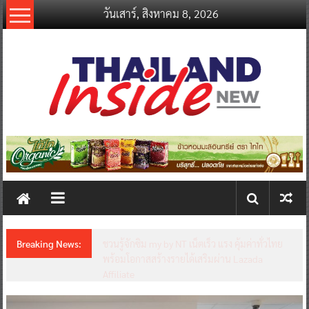
Skip
วันเสาร์, สิงหาคม 8, 2026
to
content
thailandinsidenew.com
Thailand
Inside
New
Breaking News:
ชวนรู้จักซิม my by NT เน็ตเร็ว แรง คุ้มค่าทั่วไทย
พร้อมโอกาสสร้างรายได้เสริมผ่าน Lazada
Affiliate