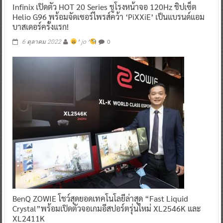
Infinix เปิดตัว HOT 20 Series ชูโรงหน้าจอ 120Hz ชิปเซ็ต
Helio G96 พร้อมจัดเซอร์ไพรส์คว้า ‘PiXXiE’ เป็นแบรนด์แอม
บาสเดอร์ครั้งแรก!
0
6 ตุลาคม 2022
^ jo ^
BenQ ZOWIE โชว์สุดยอดเทคโนโลยีล่าสุด “Fast Liquid
Crystal”พร้อมเปิดตัวจอเกมอีสปอร์ตรุ่นใหม่ XL2546K และ
XL2411K