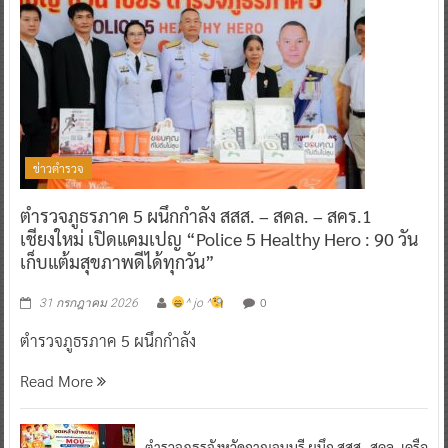
ข่าวตำรวจ
ตำรวจภูธรภาค 5 ผนึกกำลัง สสส. – สคล. – สคร.1
เชียงใหม่ เปิดแคมเปญ “Police 5 Healthy Hero : 90 วัน
เก็บแต้มสุขภาพดีได้ทุกวัน”
0
31 กรกฎาคม 2026
^ jo ^
ตำรวจภูธรภาค 5 ผนึกกำลัง
Read More
ตำรวจภูธรจังหวัดกาญจนบุรี ผนึก สสส.-สคล. เครือ