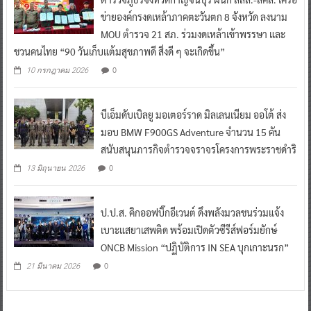
ข่ายองค์กรงดเหล้าภาคตะวันตก 8 จังหวัด ลงนาม
MOU ตำรวจ 21 สภ. ร่วมงดเหล้าเข้าพรรษา และ
ชวนคนไทย “90 วันเก็บแต้มสุขภาพดี สิ่งดี ๆ จะเกิดขึ้น”
0
10 กรกฎาคม 2026
บีเอ็มดับเบิลยู มอเตอร์ราด มิลเลนเนียม ออโต้ ส่ง
มอบ BMW F900GS Adventure จำนวน 15 คัน
สนับสนุนภารกิจตำรวจจราจรโครงการพระราชดำริ
0
13 มิถุนายน 2026
ป.ป.ส. คิกออฟบิ๊กอีเวนต์ ดึงพลังมวลชนร่วมแจ้ง
เบาะแสยาเสพติด พร้อมเปิดตัวซีรีส์ฟอร์มยักษ์
ONCB Mission “ปฏิบัติการ IN SEA บุกเกาะนรก”
0
21 มีนาคม 2026