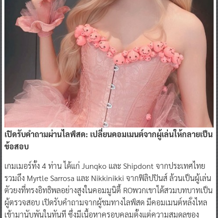
เปิดรับคำถามผ่านไลฟ์สด: เปลี่ยนคอมเมนต์จากผู้เล่นให้กลายเป็น
ข้อสอบ
เกมเมอร์ทั้ง 4 ท่าน ได้แก่ Junqko และ Shipdont จากประเทศไทย
รวมถึง Myrtle Sarrosa และ Nikkinikki จากฟิลิปปินส์ ล้วนเป็นผู้เล่น
ตัวยงที่ทรงอิทธิพลอย่างสูงในคอมมูนิตี้ ROพวกเขาได้สวมบทบาทเป็น
ผู้ตรวจสอบ เปิดรับคำถามจากผู้ชมทางไลฟ์สด มีคอมเมนต์หลั่งไหล
เข้ามานับพันในทันที ซึ่งมีเนื้อหาครอบคลุมตั้งแต่ความสมดุลของ