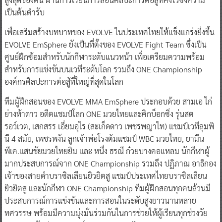
เป็นต้นตำรับ
เพื่อเสริมสร้างบทบาทของ EVOLVE ในประเทศไทยให้แข็งแกร่งยิ่งขึ้น
EVOLVE EmSphere ยังเป็นที่ตั้งของ EVOLVE Fight Team ซึ่งเป็น
ศูนย์ฝึกซ้อมสำหรับนักกีฬาระดับแนวหน้า เพื่อเตรียมความพร้อม
สำหรับการแข่งขันบนเวทีระดับโลก รวมถึง ONE Championship
องค์กรศิลปะการต่อสู้ที่ใหญ่ที่สุดในโลก
ทีมผู้ฝึกสอนของ EVOLVE MMA EmSphere ประกอบด้วย สามเอ ไก่
ย่างห้าดาว อดีตแชมป์โลก ONE มวยไทยและคิกบ็อกซิ่ง รุ่นสต
รอว์เวต, เสกสรร เอี่ยมอุไร (สะเก็ดดาว เพชรพญาไท) แชมป์เวทีลุมพิ
นี 4 สมัย, เพชรพงัน ลูกเจ้าพ่อโรงต้มแชมป์ WBC มวยไทย, ยามีน
พีเค.แสนชัยมวยไทยยิม และ หนึ่ง ธรณี ก๋วยบางคอแหลม นักกีฬาผู้
มากประสบการณ์จาก ONE Championship รวมถึง ปฏิภาณ อาธิกอง
เจ้าของสายดำบราซิลเลียนยิวยิตสู แชมป์ประเทศไทยบราซิลเลียน
ยิวยิตสู และนักกีฬา ONE Championship ทีมผู้ฝึกสอนทุกคนล้วนมี
ประสบการณ์การแข่งขันและการสอนในระดับสูงยาวนานหลาย
ทศวรรษ พร้อมมีความมุ่งมั่นร่วมกันในการช่วยให้ผู้เรียนทุกช่วงวัย