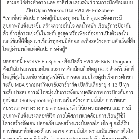
สามเอ ไก่ย่างห้าดาว และ อาลีฟ ส.เดชะพันธ์ ร่วมการฝึกซ้อมแบบ
เปิด (Open Workout) ณ EVOLVE EmSphere
“เราเชื่อว่าศิลปะการต่อสู้เป็นของทุกคน ไม่ว่าคุณจะต้องการมี
สุขภาพที่แข็งแรงขึ้น สร้างความมั่นใจ ลดน้ำหนัก เรียนรู้การป้องกัน
ตัว ก้าวสู่การแข่งขันในระดับสูงสุด หรือเพียงต้องการเป็นตัวเองใน
เวอร์ชันที่ดีที่สุด เราเชื่อว่าทุกคนมีศักยภาพที่จะสร้างความสำเร็จที่ยิ่ง
ใหญ่ผ่านพลังแห่งศิลปะการต่อสู้”
นอกจากนี้ EVOLVE EmSphere ยังเปิดตัว EVOLVE Kids’ Program
ซึ่งเป็นโปรแกรมมวยไทยและบราซิลเลียนยิวยิตสู (BJJ) สำหรับเด็กที่
ใหญ่ที่สุดในเอเชีย หลักสูตรได้รับการออกแบบโดยผู้สำเร็จการศึกษา
ระดับ MBA จากมหาวิทยาลัยฮาร์วาร์ด เปิดรับเด็กอายุ 4-13 ปี ทุก
ระดับประสบการณ์ โดยมุ่งเน้นการพัฒนาบุคลิกภาพ การป้องกันการ
ถูกรังแก (Bully-proofing) การเสริมสร้างความมั่นใจ การพัฒนา
สมรรถภาพทางร่างกาย ความคล่องตัว วินัย ความอดทน และการมี
สุขภาพที่แข็งแรงตลอดชีวิต ภายใต้สภาพแวดล้อมการเรียนรู้ที่มี
โครงสร้างชัดเจน ปลอดภัย และสร้างแรงบันดาลใจ เด็ก ๆ จะได้รับ
การพัฒนาทั้งทักษะด้านร่างกาย ความมั่นใจ ความเข้มแข็งทางจิตใจ
และคุณลักษณะที่จำเป็นต่อการประสบความสำเร็จ ทั้งบนเบาะฝึก