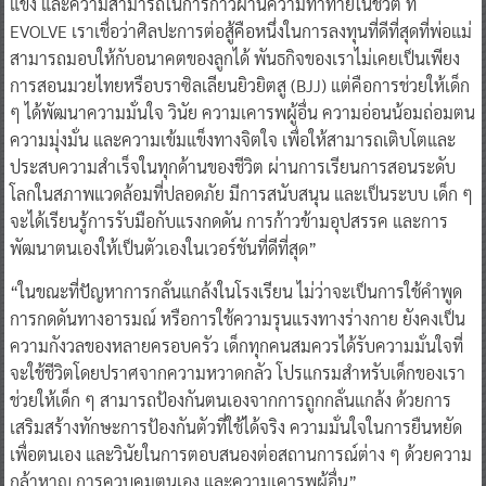
แข็ง และความสามารถในการก้าวผ่านความท้าทายในชีวิต ที่
EVOLVE เราเชื่อว่าศิลปะการต่อสู้คือหนึ่งในการลงทุนที่ดีที่สุดที่พ่อแม่
สามารถมอบให้กับอนาคตของลูกได้ พันธกิจของเราไม่เคยเป็นเพียง
การสอนมวยไทยหรือบราซิลเลียนยิวยิตสู (BJJ) แต่คือการช่วยให้เด็ก
ๆ ได้พัฒนาความมั่นใจ วินัย ความเคารพผู้อื่น ความอ่อนน้อมถ่อมตน
ความมุ่งมั่น และความเข้มแข็งทางจิตใจ เพื่อให้สามารถเติบโตและ
ประสบความสำเร็จในทุกด้านของชีวิต ผ่านการเรียนการสอนระดับ
โลกในสภาพแวดล้อมที่ปลอดภัย มีการสนับสนุน และเป็นระบบ เด็ก ๆ
จะได้เรียนรู้การรับมือกับแรงกดดัน การก้าวข้ามอุปสรรค และการ
พัฒนาตนเองให้เป็นตัวเองในเวอร์ชันที่ดีที่สุด”
“ในขณะที่ปัญหาการกลั่นแกล้งในโรงเรียน ไม่ว่าจะเป็นการใช้คำพูด
การกดดันทางอารมณ์ หรือการใช้ความรุนแรงทางร่างกาย ยังคงเป็น
ความกังวลของหลายครอบครัว เด็กทุกคนสมควรได้รับความมั่นใจที่
จะใช้ชีวิตโดยปราศจากความหวาดกลัว โปรแกรมสำหรับเด็กของเรา
ช่วยให้เด็ก ๆ สามารถป้องกันตนเองจากการถูกกลั่นแกล้ง ด้วยการ
เสริมสร้างทักษะการป้องกันตัวที่ใช้ได้จริง ความมั่นใจในการยืนหยัด
เพื่อตนเอง และวินัยในการตอบสนองต่อสถานการณ์ต่าง ๆ ด้วยความ
กล้าหาญ การควบคุมตนเอง และความเคารพผู้อื่น”