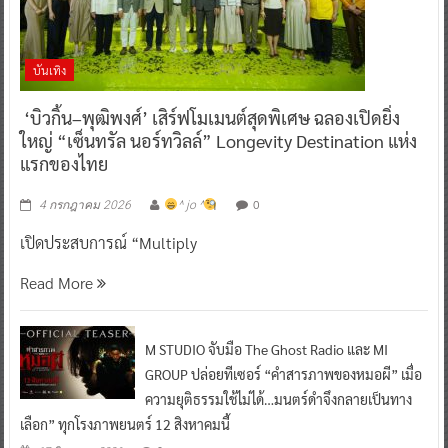
บันเทิง
‘บิวกิ้น–พุฒิพงศ์’ เสิร์ฟโมเมนต์สุดพิเศษ ฉลองเปิดยิ่ง
ใหญ่ “เซ็นทรัล นอร์ทวิลล์” Longevity Destination แห่ง
แรกของไทย
0
4 กรกฎาคม 2026
^ jo ^
เปิดประสบการณ์ “Multiply
Read More
M STUDIO จับมือ The Ghost Radio และ MI
GROUP ปล่อยทีเซอร์ “คำสารภาพของหมอผี” เมื่อ
ความยุติธรรมใช้ไม่ได้…มนตร์ดำจึงกลายเป็นทาง
เลือก” ทุกโรงภาพยนตร์ 12 สิงหาคมนี้