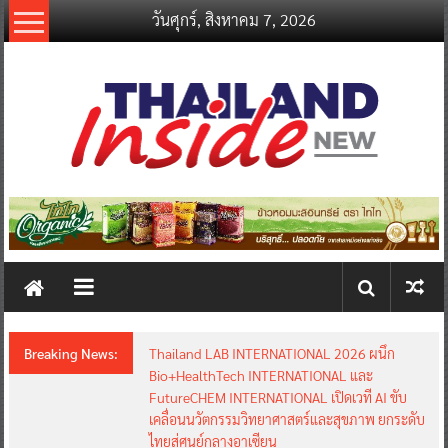
Skip
วันศุกร์, สิงหาคม 7, 2026
to
content
thailandinsidenew.com
Thailand
Inside
New
Breaking News:
Thailand LAB INTERNATIONAL 2026 ผนึก
Bio+HealthTech INTERNATIONAL และ
FutureCHEM INTERNATIONAL เปิดเวที AI ขับ
เคลื่อนนวัตกรรมวิทยาศาสตร์และสุขภาพ ยกระดับ
ไทยสู่ศูนย์กลางอาเซียน