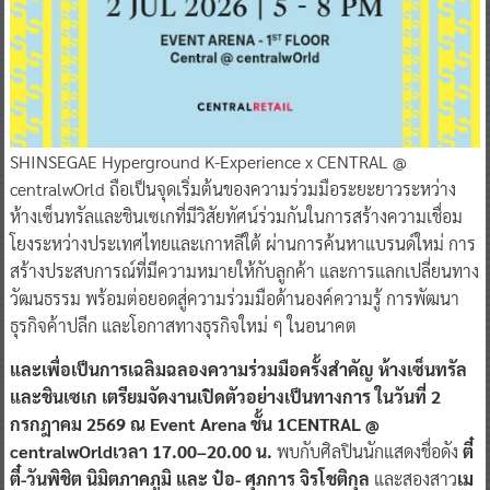
SHINSEGAE Hyperground K-Experience x CENTRAL @
centralwOrld ถือเป็นจุดเริ่มต้นของความร่วมมือระยะยาวระหว่าง
ห้างเซ็นทรัลและชินเซเกที่มีวิสัยทัศน์ร่วมกันในการสร้างความเชื่อม
โยงระหว่างประเทศไทยและเกาหลีใต้ ผ่านการค้นหาแบรนด์ใหม่ การ
สร้างประสบการณ์ที่มีความหมายให้กับลูกค้า และการแลกเปลี่ยนทาง
วัฒนธรรม พร้อมต่อยอดสู่ความร่วมมือด้านองค์ความรู้ การพัฒนา
ธุรกิจค้าปลีก และโอกาสทางธุรกิจใหม่ ๆ ในอนาคต
และเพื่อเป็นการเฉลิมฉลองความร่วมมือครั้งสำคัญ ห้างเซ็นทรัล
และชินเซเก เตรียมจัดงานเปิดตัวอย่างเป็นทางการ ในวันที่ 2
กรกฎาคม 2569 ณ Event Arena ชั้น 1CENTRAL @
centralwOrldเวลา 17.00–20.00 น.
พบกับศิลปินนักแสดงชื่อดัง
ตี๋
ตี๋-วันพิชิต นิมิตภาคภูมิ และ ป๋อ- ศุภการ จิรโชติกุล
และสองสาว
เม