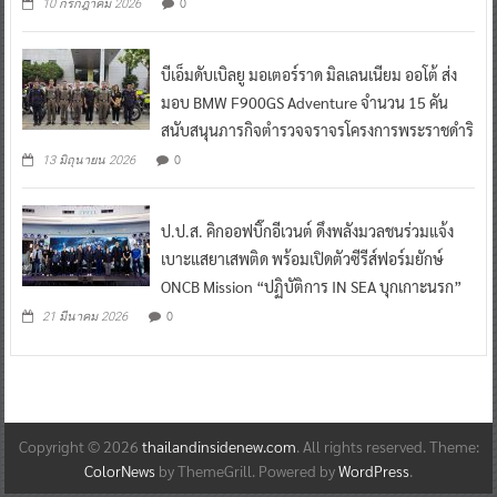
0
10 กรกฎาคม 2026
บีเอ็มดับเบิลยู มอเตอร์ราด มิลเลนเนียม ออโต้ ส่ง
มอบ BMW F900GS Adventure จำนวน 15 คัน
สนับสนุนภารกิจตำรวจจราจรโครงการพระราชดำริ
0
13 มิถุนายน 2026
ป.ป.ส. คิกออฟบิ๊กอีเวนต์ ดึงพลังมวลชนร่วมแจ้ง
เบาะแสยาเสพติด พร้อมเปิดตัวซีรีส์ฟอร์มยักษ์
ONCB Mission “ปฏิบัติการ IN SEA บุกเกาะนรก”
0
21 มีนาคม 2026
Copyright © 2026
thailandinsidenew.com
. All rights reserved. Theme:
ColorNews
by ThemeGrill. Powered by
WordPress
.