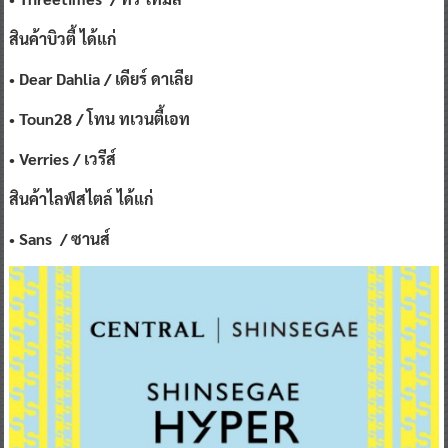
สินค้าบิวตี้ ได้แก่
•
Dear Dahlia /
เดียร์ ดาเลีย
•
Toun28 /
โทน ทเวนตี้เอท
•
Verries /
เวรีส์
สินค้าไลฟ์สไตล์ ได้แก่
•
Sans
/ ซานส์