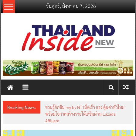
Skip
วันศุกร์, สิงหาคม 7, 2026
to
content
thailandinsidenew.com
Thailand
Inside
New
Breaking News:
ชวนรู้จักซิม my by NT เน็ตเร็ว แรง คุ้มค่าทั่วไทย
พร้อมโอกาสสร้างรายได้เสริมผ่าน Lazada
Affiliate