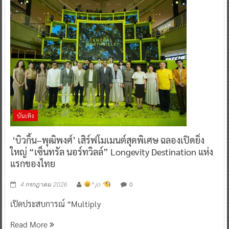
บันเทิง
‘บิวกิ้น–พุฒิพงศ์’ เสิร์ฟโมเมนต์สุดพิเศษ ฉลองเปิดยิ่ง
ใหญ่ “เซ็นทรัล นอร์ทวิลล์” Longevity Destination แห่ง
แรกของไทย
0
4 กรกฎาคม 2026
^ jo ^
เปิดประสบการณ์ “Multiply
Read More