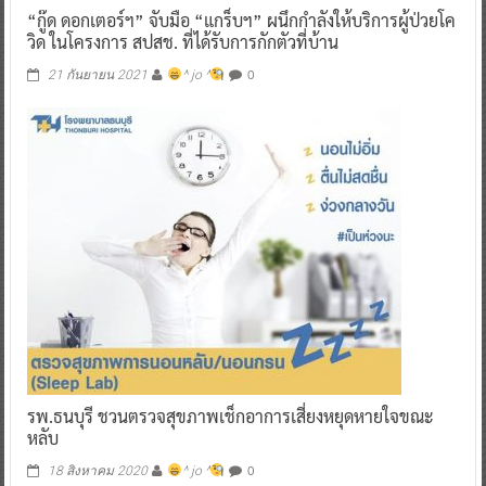
“กู๊ด ดอกเตอร์ฯ” จับมือ “แกร็บฯ” ผนึกกำลังให้บริการผู้ป่วยโค
วิด ในโครงการ สปสช. ที่ได้รับการกักตัวที่บ้าน
0
21 กันยายน 2021
^ jo ^
รพ.ธนบุรี ชวนตรวจสุขภาพเช็กอาการเสี่ยงหยุดหายใจขณะ
หลับ
0
18 สิงหาคม 2020
^ jo ^