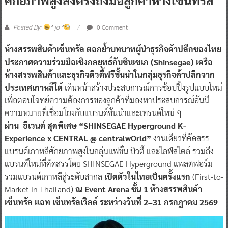
0 Comment
Posted By:
^ jo ^
ห้างสรรพสินค้าเซ็นทรัล ตอกย้ำบทบาทผู้นำธุรกิจค้าปลีกของไทย
ประกาศความร่วมมือเชิงกลยุทธ์กับชินเซเก (Shinsegae) เครือ
ห้างสรรพสินค้าและธุรกิจดิวตี้ฟรีชั้นนำในกลุ่มธุรกิจค้าปลีกจาก
ประเทศเกาหลีใต้
เดินหน้าสร้างประสบการณ์การช้อปปิ้งรูปแบบใหม่
เพื่อตอบโจทย์ความต้องการของลูกค้าที่มองหาประสบการณ์อันมี
ความหมายที่เชื่อมโยงกับแบรนด์ชั้นนำและเทรนด์ใหม่ ๆ
ผ่าน อีเวนต์ สุดพิเศษ “SHINSEGAE Hyperground K-
Experience x CENTRAL @ centralwOrld”
งานเดียวที่คัดสรร
แบรนด์เกาหลีศักยภาพสูงในกลุ่มแฟชั่น บิวตี้ และไลฟ์สไตล์ รวมถึง
แบรนด์ใหม่ที่คัดสรรโดย SHINSEGAE Hyperground แพลตฟอร์ม
รวมแบรนด์เกาหลีสู่ระดับสากล
เปิดตัวในไทยเป็นครั้งแรก
(First-to-
Market in Thailand)
ณ Event Arena ชั้น 1 ห้างสรรพสินค้า
เซ็นทรัล แอท เซ็นทรัลเวิลด์ ระหว่างวันที่ 2–31 กรกฎาคม 2569