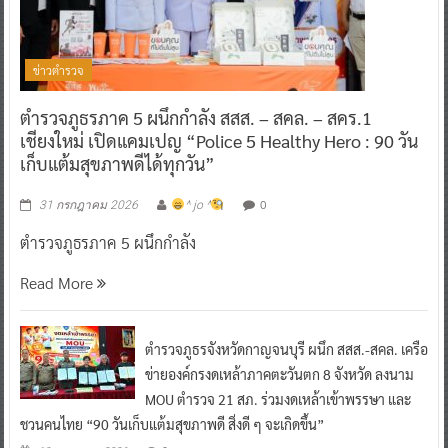
ข่าวตำรวจ
ตำรวจภูธรภาค 5 ผนึกกำลัง สสส. – สคล. – สคร.1
เชียงใหม่ เปิดแคมเปญ “Police 5 Healthy Hero : 90 วัน
เก็บแต้มสุขภาพดีได้ทุกวัน”
0
31 กรกฎาคม 2026
^ jo ^
ตำรวจภูธรภาค 5 ผนึกกำลัง
Read More
ตำรวจภูธรจังหวัดกาญจนบุรี ผนึก สสส.-สคล. เครือ
ข่ายองค์กรงดเหล้าภาคตะวันตก 8 จังหวัด ลงนาม
MOU ตำรวจ 21 สภ. ร่วมงดเหล้าเข้าพรรษา และ
ชวนคนไทย “90 วันเก็บแต้มสุขภาพดี สิ่งดี ๆ จะเกิดขึ้น”