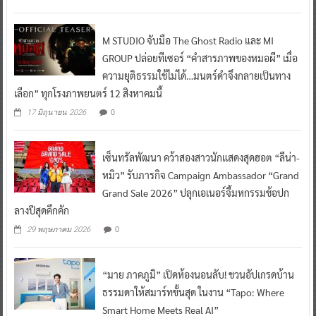
M STUDIO จับมือ The Ghost Radio และ MI
GROUP ปล่อยทีเซอร์ “คำสารภาพของหมอผี” เมื่อ
ความยุติธรรมใช้ไม่ได้…มนตร์ดำจึงกลายเป็นทาง
เลือก” ทุกโรงภาพยนตร์ 12 สิงหาคมนี้
0
17 มิถุนายน 2026
เซ็นทรัลพัฒนา คว้าสองสาวนักแสดงสุดฮอต “ลีน่า-
หมิว” รับภารกิจ Campaign Ambassador “Grand
Grand Sale 2026” ปลุกเอเนอร์จี้มหกรรมช้อปก
ลางปีสุดคึกคัก
0
29 พฤษภาคม 2026
“มาย ภาคภูมิ” เปิดห้องนอนลับ! ชวนอัปเกรดบ้าน
ธรรมดาให้สมาร์ทขั้นสุด ในงาน “Tapo: Where
Smart Home Meets Real AI”