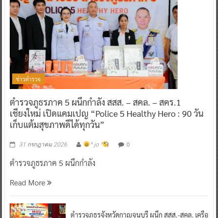
ข่าวตำรวจ
ตำรวจภูธรภาค 5 ผนึกกำลัง สสส. – สคล. – สคร.1
เชียงใหม่ เปิดแคมเปญ “Police 5 Healthy Hero : 90 วัน
เก็บแต้มสุขภาพดีได้ทุกวัน”
0
31 กรกฎาคม 2026
^ jo ^
ตำรวจภูธรภาค 5 ผนึกกำลัง
Read More
ตำรวจภูธรจังหวัดกาญจนบุรี ผนึก สสส.-สคล. เครือ