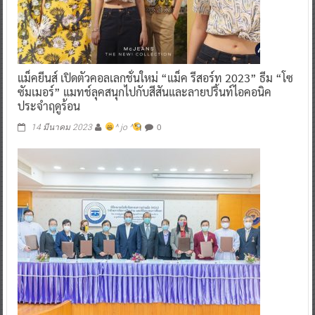
แม็คยีนส์ เปิดตัวคอลเลกชั่นใหม่ “แม็ค รีสอร์ท 2023” ธีม “โซ
ซัมเมอร์” แมทช์ลุคสนุกไปกับสีสันและลายปริ้นท์ไอคอนิค
ประจำฤดูร้อน
0
14 มีนาคม 2023
^ jo ^