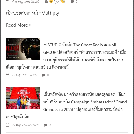
0
4 กรกฎาคม 2026
^ jo ^
เปิดประสบการณ์ “Multiply
Read More
M STUDIO จับมือ The Ghost Radio และ MI
GROUP ปล่อยทีเซอร์ “คำสารภาพของหมอผี” เมื่อ
ความยุติธรรมใช้ไม่ได้…มนตร์ดำจึงกลายเป็นทาง
เลือก” ทุกโรงภาพยนตร์ 12 สิงหาคมนี้
0
17 มิถุนายน 2026
เซ็นทรัลพัฒนา คว้าสองสาวนักแสดงสุดฮอต “ลีน่า-
หมิว” รับภารกิจ Campaign Ambassador “Grand
Grand Sale 2026” ปลุกเอเนอร์จี้มหกรรมช้อปก
ลางปีสุดคึกคัก
0
29 พฤษภาคม 2026