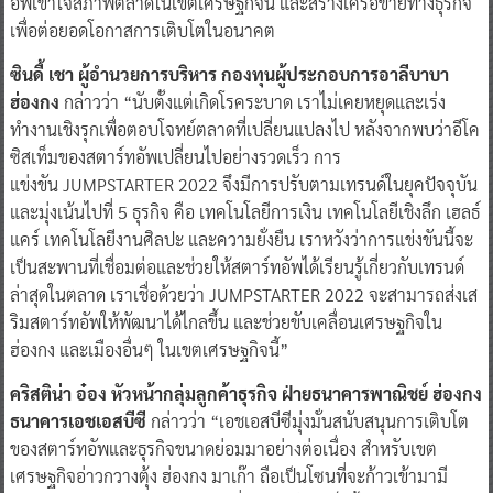
อัพเข้าใจสภาพตลาดในเขตเศรษฐกิจนี้ และสร้างเครือข่ายทางธุรกิจ
เพื่อต่อยอดโอกาสการเติบโตในอนาคต
ซินดี้ เชา ผู้อำนวยการบริหาร กองทุนผู้ประกอบการอาลีบาบา
ฮ่องกง
กล่าวว่า “นับตั้งแต่เกิดโรคระบาด เราไม่เคยหยุดและเร่ง
ทำงานเชิงรุกเพื่อตอบโจทย์ตลาดที่เปลี่ยนแปลงไป หลังจากพบว่าอีโค
ซิสเท็มของสตาร์ทอัพเปลี่ยนไปอย่างรวดเร็ว การ
แข่งขัน JUMPSTARTER 2022 จึงมีการปรับตามเทรนด์ในยุคปัจจุบัน
และมุ่งเน้นไปที่ 5 ธุรกิจ คือ เทคโนโลยีการเงิน เทคโนโลยีเชิงลึก เฮลธ์
แคร์ เทคโนโลยีงานศิลปะ และความยั่งยืน เราหวังว่าการแข่งขันนี้จะ
เป็นสะพานที่เชื่อมต่อและช่วยให้สตาร์ทอัพได้เรียนรู้เกี่ยวกับเทรนด์
ล่าสุดในตลาด เราเชื่อด้วยว่า JUMPSTARTER 2022 จะสามารถส่งเส
ริมสตาร์ทอัพให้พัฒนาได้ไกลขึ้น และช่วยขับเคลื่อนเศรษฐกิจใน
ฮ่องกง และเมืองอื่นๆ ในเขตเศรษฐกิจนี้”
คริสติน่า อ๋อง หัวหน้ากลุ่มลูกค้าธุรกิจ ฝ่ายธนาคารพาณิชย์ ฮ่องกง
ธนาคารเอชเอสบีซี
กล่าวว่า “เอชเอสบีซีมุ่งมั่นสนับสนุนการเติบโต
ของสตาร์ทอัพและธุรกิจขนาดย่อมมาอย่างต่อเนื่อง สำหรับเขต
เศรษฐกิจอ่าวกวางตุ้ง ฮ่องกง มาเก๊า ถือเป็นโซนที่จะก้าวเข้ามามี