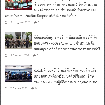
ข่ายองค์กรงดเหล้าภาคตะวันตก 8 จังหวัด ลงนาม
MOU ตำรวจ 21 สภ. ร่วมงดเหล้าเข้าพรรษา และ
ชวนคนไทย “90 วันเก็บแต้มสุขภาพดี สิ่งดี ๆ จะเกิดขึ้น”
0
10 กรกฎาคม 2026
บีเอ็มดับเบิลยู มอเตอร์ราด มิลเลนเนียม ออโต้ ส่ง
มอบ BMW F900GS Adventure จำนวน 15 คัน
สนับสนุนภารกิจตำรวจจราจรโครงการพระราชดำริ
0
13 มิถุนายน 2026
ป.ป.ส. คิกออฟบิ๊กอีเวนต์ ดึงพลังมวลชนร่วมแจ้ง
เบาะแสยาเสพติด พร้อมเปิดตัวซีรีส์ฟอร์มยักษ์
ONCB Mission “ปฏิบัติการ IN SEA บุกเกาะนรก”
0
21 มีนาคม 2026