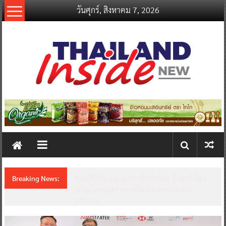
Skip
วันศุกร์, สิงหาคม 7, 2026
to
content
thailandinsidenew.com
Thailand
Inside
New
Breaking News:
ชวนรู้จักซิม my by NT เน็ตเร็ว แรง คุ้มค่าทั่วไทย
พร้อมโอกาสสร้างรายได้เสริมผ่าน Lazada
Affiliate