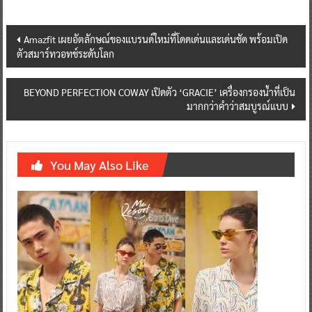
Post
Amazfit เผยอัตลักษณ์ของแบรนด์ใหม่ที่โดดเด่นและเด่นชัด พร้อมเปิด
ตัวสมาร์ทวอทช์ระดับโลก
navigation
BEYOND PERFECTION COWAY เปิดตัว ‘GRACIE’ เครื่องกรองน้ำที่เป็น
มากกว่าคำว่าสมบูรณ์แบบ
You May Also Like