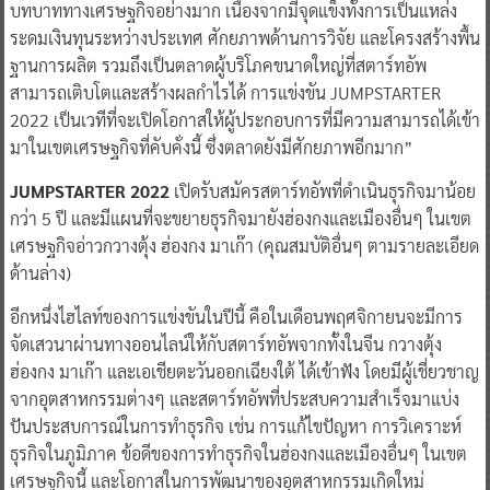
บทบาททางเศรษฐกิจอย่างมาก เนื่องจากมีจุดแข็งทั้งการเป็นแหล่ง
ระดมเงินทุนระหว่างประเทศ ศักยภาพด้านการวิจัย และโครงสร้างพื้น
ฐานการผลิต รวมถึงเป็นตลาดผู้บริโภคขนาดใหญ่ที่สตาร์ทอัพ
สามารถเติบโตและสร้างผลกำไรได้ การแข่งขัน JUMPSTARTER
2022 เป็นเวทีที่จะเปิดโอกาสให้ผู้ประกอบการที่มีความสามารถได้เข้า
มาในเขตเศรษฐกิจที่คับคั่งนี้ ซึ่งตลาดยังมีศักยภาพอีกมาก”
JUMPSTARTER 2022
เปิดรับสมัครสตาร์ทอัพที่ดำเนินธุรกิจมาน้อย
กว่า 5 ปี และมีแผนที่จะขยายธุรกิจมายังฮ่องกงและเมืองอื่นๆ ในเขต
เศรษฐกิจอ่าวกวางตุ้ง ฮ่องกง มาเก๊า (คุณสมบัติอื่นๆ ตามรายละเอียด
ด้านล่าง)
อีกหนึ่งไฮไลท์ของการแข่งขันในปีนี้ คือในเดือนพฤศจิกายนจะมีการ
จัดเสวนาผ่านทางออนไลน์ให้กับสตาร์ทอัพจากทั้งในจีน กวางตุ้ง
ฮ่องกง มาเก๊า และเอเชียตะวันออกเฉียงใต้ ได้เข้าฟัง โดยมีผู้เชี่ยวชาญ
จากอุตสาหกรรมต่างๆ และสตาร์ทอัพที่ประสบความสำเร็จมาแบ่ง
ปันประสบการณ์ในการทำธุรกิจ เช่น การแก้ไขปัญหา การวิเคราะห์
ธุรกิจในภูมิภาค ข้อดีของการทำธุรกิจในฮ่องกงและเมืองอื่นๆ ในเขต
เศรษฐกิจนี้ และโอกาสในการพัฒนาของอุตสาหกรรมเกิดใหม่