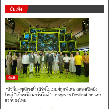
บันเทิง
บันเทิง
‘บิวกิ้น–พุฒิพงศ์’ เสิร์ฟโมเมนต์สุดพิเศษ ฉลองเปิดยิ่ง
ใหญ่ “เซ็นทรัล นอร์ทวิลล์” Longevity Destination แห่ง
แรกของไทย