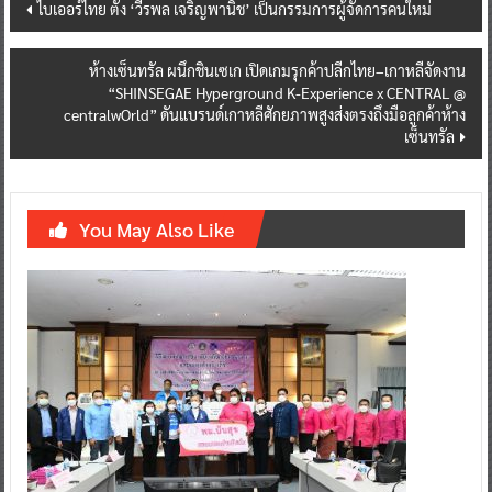
Post
ไบเออร์ไทย ตั้ง ‘วีรพล เจริญพานิช’ เป็นกรรมการผู้จัดการคนใหม่
navigation
ห้างเซ็นทรัล ผนึกชินเซเก เปิดเกมรุกค้าปลีกไทย–เกาหลีจัดงาน
“SHINSEGAE Hyperground K-Experience x CENTRAL @
centralwOrld” ดันแบรนด์เกาหลีศักยภาพสูงส่งตรงถึงมือลูกค้าห้าง
เซ็นทรัล
You May Also Like