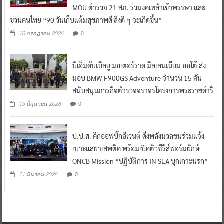
MOU ตำรวจ 21 สภ. ร่วมงดเหล้าเข้าพรรษา และ
ชวนคนไทย “90 วันเก็บแต้มสุขภาพดี สิ่งดี ๆ จะเกิดขึ้น”
0
10 กรกฎาคม 2026
บีเอ็มดับเบิลยู มอเตอร์ราด มิลเลนเนียม ออโต้ ส่ง
มอบ BMW F900GS Adventure จำนวน 15 คัน
สนับสนุนภารกิจตำรวจจราจรโครงการพระราชดำริ
0
13 มิถุนายน 2026
ป.ป.ส. คิกออฟบิ๊กอีเวนต์ ดึงพลังมวลชนร่วมแจ้ง
เบาะแสยาเสพติด พร้อมเปิดตัวซีรีส์ฟอร์มยักษ์
ONCB Mission “ปฏิบัติการ IN SEA บุกเกาะนรก”
0
21 มีนาคม 2026