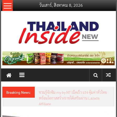
Skip
วันเสาร์, สิงหาคม 8, 2026
to
content
thailandinsidenew.com
Thailand
Inside
New
Breaking News:
ชวนรู้จักซิม my by NT เน็ตเร็ว แรง คุ้มค่าทั่วไทย
พร้อมโอกาสสร้างรายได้เสริมผ่าน Lazada
Affiliate