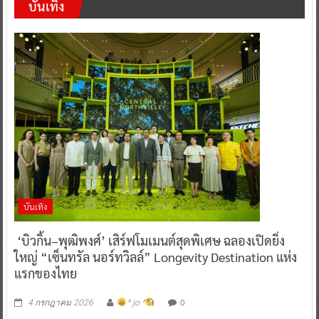
บันเทิง
บันเทิง
‘บิวกิ้น–พุฒิพงศ์’ เสิร์ฟโมเมนต์สุดพิเศษ ฉลองเปิดยิ่ง
ใหญ่ “เซ็นทรัล นอร์ทวิลล์” Longevity Destination แห่ง
แรกของไทย
0
4 กรกฎาคม 2026
^ jo ^