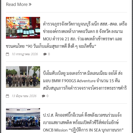
Read More
ตำรวจภูธรจังหวัดกาญจนบุรี ผนึก สสส.-สคล. เครือ
ข่ายองค์กรงดเหล้าภาคตะวันตก 8 จังหวัด ลงนาม
MOU ตำรวจ 21 สภ. ร่วมงดเหล้าเข้าพรรษา และ
ชวนคนไทย “90 วันเก็บแต้มสุขภาพดี สิ่งดี ๆ จะเกิดขึ้น”
0
10 กรกฎาคม 2026
บีเอ็มดับเบิลยู มอเตอร์ราด มิลเลนเนียม ออโต้ ส่ง
มอบ BMW F900GS Adventure จำนวน 15 คัน
สนับสนุนภารกิจตำรวจจราจรโครงการพระราชดำริ
0
13 มิถุนายน 2026
ป.ป.ส. คิกออฟบิ๊กอีเวนต์ ดึงพลังมวลชนร่วมแจ้ง
เบาะแสยาเสพติด พร้อมเปิดตัวซีรีส์ฟอร์มยักษ์
ONCB Mission “ปฏิบัติการ IN SEA บุกเกาะนรก”