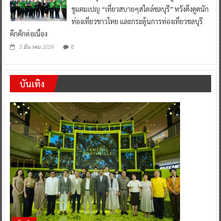
ชูแคมเปญ “เที่ยวสบายๆสไตล์ชลบุรี” หวังดึงดูดนัก
ท่องเที่ยวชาวไทย และกระตุ้นการท่องเที่ยวชลบุรี
คึกคักต่อเนื่อง
0
5 มีนาคม 2026
บันเทิง