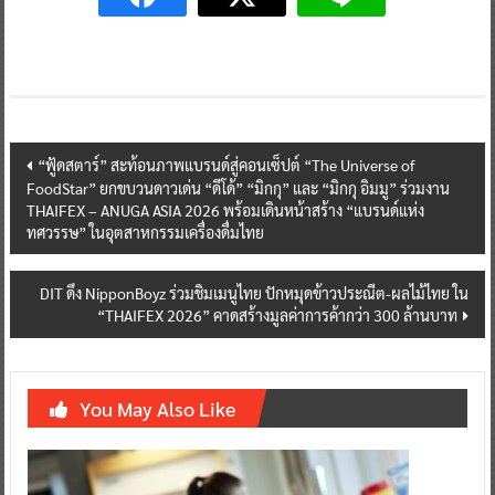
Post
“ฟู้ดสตาร์” สะท้อนภาพแบรนด์สู่คอนเซ็ปต์ “The Universe of
FoodStar” ยกขบวนดาวเด่น “ดีโด้” “มิกกุ” และ “มิกกุ อิมมู” ร่วมงาน
navigation
THAIFEX – ANUGA ASIA 2026 พร้อมเดินหน้าสร้าง “แบรนด์แห่ง
ทศวรรษ” ในอุตสาหกรรมเครื่องดื่มไทย
DIT ดึง NipponBoyz ร่วมชิมเมนูไทย ปักหมุดข้าวประณีต-ผลไม้ไทย ใน
“THAIFEX 2026” คาดสร้างมูลค่าการค้ากว่า 300 ล้านบาท
You May Also Like