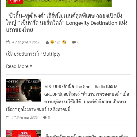
บันเทิง
‘บิวกิ้น–พุฒิพงศ์’ เสิร์ฟโมเมนต์สุดพิเศษ ฉลองเปิดยิ่ง
ใหญ่ “เซ็นทรัล นอร์ทวิลล์” Longevity Destination แห่ง
แรกของไทย
0
4 กรกฎาคม 2026
^ jo ^
เปิดประสบการณ์ “Multiply
Read More
M STUDIO จับมือ The Ghost Radio และ MI
GROUP ปล่อยทีเซอร์ “คำสารภาพของหมอผี” เมื่อ
ความยุติธรรมใช้ไม่ได้…มนตร์ดำจึงกลายเป็นทาง
เลือก” ทุกโรงภาพยนตร์ 12 สิงหาคมนี้
0
17 มิถุนายน 2026
เซ็นทรัลพัฒนา คว้าสองสาวนักแสดงสุดฮอต “ลีน่า-