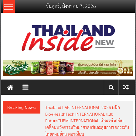
Skip
วันศุกร์, สิงหาคม 7, 2026
to
content
thailandinsidenew.com
Thailand
Inside
New
Breaking News:
Thailand LAB INTERNATIONAL 2026 ผนึก
Bio+HealthTech INTERNATIONAL และ
FutureCHEM INTERNATIONAL เปิดเวที AI ขับ
เคลื่อนนวัตกรรมวิทยาศาสตร์และสุขภาพ ยกระดับ
ไทยสู่ศูนย์กลางอาเซียน