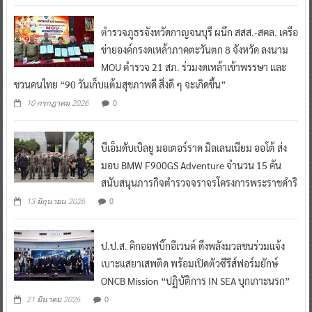
ตำรวจภูธรจังหวัดกาญจนบุรี ผนึก สสส.-สคล. เครือ
ข่ายองค์กรงดเหล้าภาคตะวันตก 8 จังหวัด ลงนาม
MOU ตำรวจ 21 สภ. ร่วมงดเหล้าเข้าพรรษา และ
ชวนคนไทย “90 วันเก็บแต้มสุขภาพดี สิ่งดี ๆ จะเกิดขึ้น”
0
10 กรกฎาคม 2026
บีเอ็มดับเบิลยู มอเตอร์ราด มิลเลนเนียม ออโต้ ส่ง
มอบ BMW F900GS Adventure จำนวน 15 คัน
สนับสนุนภารกิจตำรวจจราจรโครงการพระราชดำริ
0
13 มิถุนายน 2026
ป.ป.ส. คิกออฟบิ๊กอีเวนต์ ดึงพลังมวลชนร่วมแจ้ง
เบาะแสยาเสพติด พร้อมเปิดตัวซีรีส์ฟอร์มยักษ์
ONCB Mission “ปฏิบัติการ IN SEA บุกเกาะนรก”
0
21 มีนาคม 2026