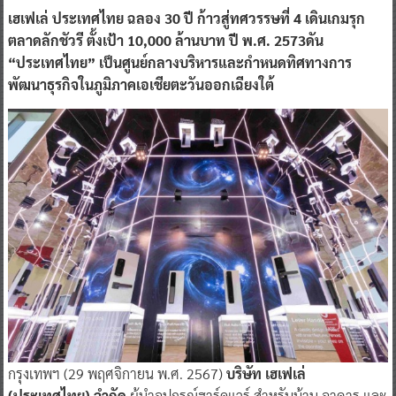
เฮเฟเล่ ประเทศไทย ฉลอง 30 ปี ก้าวสู่ทศวรรษที่ 4 เดินเกมรุก
ตลาดลักชัวรี ตั้งเป้า 10,000 ล้านบาท ปี พ.ศ. 2573ดัน
“ประเทศไทย” เป็นศูนย์กลางบริหารและกำหนดทิศทางการ
พัฒนาธุรกิจในภูมิภาคเอเชียตะวันออกเฉียงใต้
กรุงเทพฯ (29 พฤศจิกายน พ.ศ. 2567)
บริษัท เฮเฟเล่
(ประเทศไทย) จำกัด
ผู้นำอุปกรณ์ฮาร์ดแวร์ สำหรับบ้าน อาคาร และ