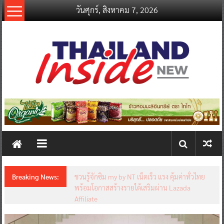
Skip
วันศุกร์, สิงหาคม 7, 2026
to
content
thailandinsidenew.com
Thailand
Inside
New
Breaking News:
ชวนรู้จักซิม my by NT เน็ตเร็ว แรง คุ้มค่าทั่วไทย
พร้อมโอกาสสร้างรายได้เสริมผ่าน Lazada
Affiliate