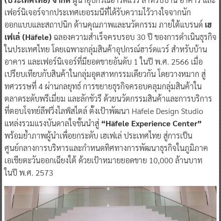
เฟอร์นิเจอร์จากประเทศเยอรมนีที่ได้รับความไว้วางใจจากนัก
ออกแบบและสถาปนิก ด้านคุณภาพและนวัตกรรม ภายใต้แบรนด์
เฮ
เฟเล่ (Häfele)
ฉลองความสำเร็จครบรอบ 30 ปี ของการดำเนินธุรกิจ
ในประเทศไทย โดยเฉพาะกลุ่มสินค้าอุปกรณ์ฮาร์ดแวร์ สำหรับบ้าน
อาคาร และเฟอร์นิเจอร์ที่มียอดขายอันดับ 1 ในปี พ.ศ. 2566 เมื่อ
เปรียบเทียบกับสินค้าในกลุ่มอุตสาหกรรมเดียวกัน โดยวางหมาก สู่
ทศวรรษที่ 4 ผ่านกลยุทธ์ การขยายธุรกิจครอบคลุมกลุ่มสินค้าใน
ตลาดระดับพรีเมี่ยม และลักชัวรี ด้วยนวัตกรรมสินค้าและการบริการ
ที่ตอบโจทย์ลีฟวิ่งไลฟ์สไตล์ ตั้งเป้าพัฒนา Häfele Design Studio
แหล่งรวมแรงบันดาลใจชั้นนำสู่
“Häfele Experience Center”
พร้อมย้ำภาพผู้นำเพื่อยกระดับ เฮเฟเล่ ประเทศไทย สู่การเป็น
ศูนย์กลางการบริหารและกำหนดทิศทางการพัฒนาธุรกิจในภูมิภาค
เอเชียตะวันออกเฉียงใต้ ด้วยเป้าหมายยอดขาย 10,000 ล้านบาท
ในปี พ.ศ. 2573