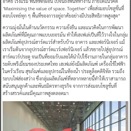
อาศัย โรงแรม พื้นที่พักผ่อน ไปจนถึงพื้นที่ทำงาน ภายใต้แนวคิด
‘Maximising the value of space. Together’ เพื่อส่งมอบโซลูชั่นที่
ตอบโจทย์ทุก ๆ พื้นที่ของการอยู่อาศัยอย่างมีประสิทธิภาพสูงสุด”
ความมุ่งมั่นในด้านนวัตกรรม ความยั่งยืน และแนวคิดในการพัฒนา
ผลิตภัณฑ์ที่มีคุณภาพแบบเยอรมัน ทำให้เฮเฟเล่เป็นที่ไว้วางใจในกลุ่ม
ผลิตภัณฑ์อุปกรณ์ฮาร์ดแวร์สำหรับบ้าน อาคาร และเฟอร์นิเจอร์ แม้
เราเริ่มต้นจากอุปกรณ์ฮาร์ดแวร์เฟอร์นิเจอร์ แล้วขยายไปสู่อุปกรณ์
ฮาร์ดแวร์ประตู จนเป็นที่ยอมรับและได้นำไปใช้งานภายในกลุ่มอาคาร
ระดับพรีเมี่ยมของประเทศไทย เฮเฟเล่ยังมีผลิตภัณฑ์ เครื่องใช้ไฟฟ้า
ในครัวเรือน สุขภัณฑ์และอุปกรณ์ในห้องน้ำ ประตูล็อคดิจิทัล รวมถึง
ระบบไฟส่องสว่าง ซึ่งกลุ่มผลิตภัณฑ์ที่หลากหลายนี้ทำให้เราสามารถ
สนับสนุนลูกค้าและพันธมิตรทางธุรกิจ จากการส่งมอบโซลูชั่นที่
สร้างสรรค์และมีคุณภาพสูงตลอดมา