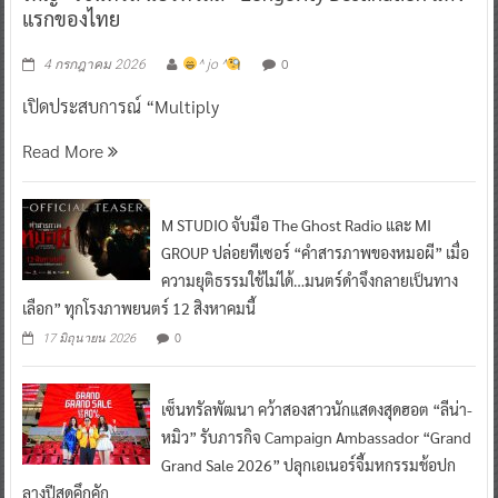
แรกของไทย
0
4 กรกฎาคม 2026
^ jo ^
เปิดประสบการณ์ “Multiply
Read More
M STUDIO จับมือ The Ghost Radio และ MI
GROUP ปล่อยทีเซอร์ “คำสารภาพของหมอผี” เมื่อ
ความยุติธรรมใช้ไม่ได้…มนตร์ดำจึงกลายเป็นทาง
เลือก” ทุกโรงภาพยนตร์ 12 สิงหาคมนี้
0
17 มิถุนายน 2026
เซ็นทรัลพัฒนา คว้าสองสาวนักแสดงสุดฮอต “ลีน่า-
หมิว” รับภารกิจ Campaign Ambassador “Grand
Grand Sale 2026” ปลุกเอเนอร์จี้มหกรรมช้อปก
ลางปีสุดคึกคัก