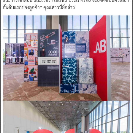
อันดับแรกของลูกค้า” คุณเสาวนีย์กล่าว