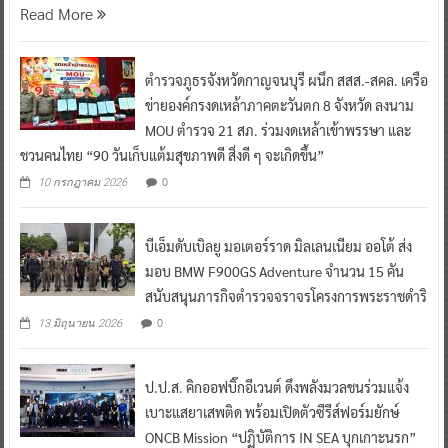
Read More
ตำรวจภูธรจังหวัดกาญจนบุรี ผนึก สสส.-สคล. เครือ
ข่ายองค์กรงดเหล้าภาคตะวันตก 8 จังหวัด ลงนาม
MOU ตำรวจ 21 สภ. ร่วมงดเหล้าเข้าพรรษา และ
ชวนคนไทย “90 วันเก็บแต้มสุขภาพดี สิ่งดี ๆ จะเกิดขึ้น”
0
10 กรกฎาคม 2026
บีเอ็มดับเบิลยู มอเตอร์ราด มิลเลนเนียม ออโต้ ส่ง
มอบ BMW F900GS Adventure จำนวน 15 คัน
สนับสนุนภารกิจตำรวจจราจรโครงการพระราชดำริ
0
13 มิถุนายน 2026
ป.ป.ส. คิกออฟบิ๊กอีเวนต์ ดึงพลังมวลชนร่วมแจ้ง
เบาะแสยาเสพติด พร้อมเปิดตัวซีรีส์ฟอร์มยักษ์
ONCB Mission “ปฏิบัติการ IN SEA บุกเกาะนรก”