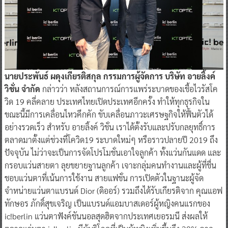
นายประพันธ์ ผดุงเกียรติสกุล กรรมการผู้จัดการ บริษัท อายลิ้งค์
วิชั่น จำกัด
กล่าวว่า หลังสถานการณ์การแพร่ระบาดของเชื้อไวรัสโค
วิด 19 คลี่คลาย ประเทศไทยเปิดประเทศอีกครั้ง ทำให้ทุกธุรกิจใน
ขณะนี้มีการเคลื่อนไหวคึกคัก ขับเคลื่อนภาวะเศรษฐกิจให้ฟื้นตัวได้
อย่างรวดเร็ว สำหรับ อายลิ้งค์ วิชั่น เราได้ตั้งรับและปรับกลยุทธิ์การ
ตลาดมาตั้งแต่ช่วงที่โควิด19 ระบาดใหม่ๆ หรือราวปลายปี 2019 ถึง
ปัจจุบัน ไม่ว่าจะเป็นการจัดโปรโมชั่นเอาใจลูกค้า ทั้งแว่นกันแดด และ
กรอบแว่นสายตา ลุยขยายฐานลูกค้า เจาะกลุ่มคนทำงานและผู้ที่ชื่น
ชอบแว่นตาที่เน้นการใช้งาน สายแฟชั่น การเปิดตัวในฐานะผู้จัด
จำหน่ายแว่นตาแบรนด์ Dior (ดิออร์) รวมถึงได้รับเกียรติจาก คุณแอฟ
ทักษอร ภักดิ์สุขเจริญ เป็นแบรนด์แอมบาสเดอร์ผู้หญิงคนแรกของ
ic!berlin แว่นตาฟังค์ชันนอลสุดฮิตจากประเทศเยอรมนี ส่งผลให้