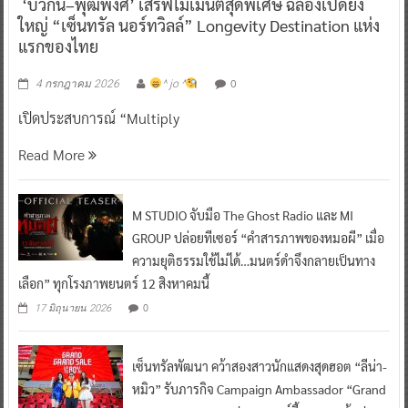
‘บิวกิ้น–พุฒิพงศ์’ เสิร์ฟโมเมนต์สุดพิเศษ ฉลองเปิดยิ่ง
ใหญ่ “เซ็นทรัล นอร์ทวิลล์” Longevity Destination แห่ง
แรกของไทย
0
4 กรกฎาคม 2026
^ jo ^
เปิดประสบการณ์ “Multiply
Read More
M STUDIO จับมือ The Ghost Radio และ MI
GROUP ปล่อยทีเซอร์ “คำสารภาพของหมอผี” เมื่อ
ความยุติธรรมใช้ไม่ได้…มนตร์ดำจึงกลายเป็นทาง
เลือก” ทุกโรงภาพยนตร์ 12 สิงหาคมนี้
0
17 มิถุนายน 2026
เซ็นทรัลพัฒนา คว้าสองสาวนักแสดงสุดฮอต “ลีน่า-
หมิว” รับภารกิจ Campaign Ambassador “Grand