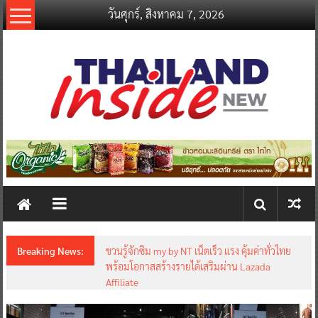
Skip
วันศุกร์, สิงหาคม 7, 2026
to
content
thailandinsidenew.com
Thailand
Inside
New
Breaking News:
ชวนรู้จักซิม my by NT เน็ตเร็ว แรง คุ้มค่าทั่วไทย
พร้อมโอกาสสร้างรายได้เสริมผ่าน Lazada
Affiliate