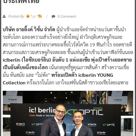
0 Comment
Posted By:
^ jo ^
บริษัท อายลิ้งค์ วิชั่น จำกัด
ผู้นำเข้าและจัดจำหน่ายแว่นตาชั้นนำ
ระดับโลก ฉลองความสำเร็จอย่างยิ่งใหญ่ ฝ่าวิกฤติเศรษฐกิจและ
สถานการณ์การแพร่ระบาดของเชื้อไวรัสโควิด 19 ฟันกำไร ยอดขายดี
สวนกระแสภาวะเศรษฐกิจถดถอย ขึ้นแท่นผู้นำเข้าแว่นตาฟังก์ชั่นนอล
ic!berlin (ไอซี!เบอร์ลิน) อันดับ 1 แห่งเอเชีย พุ่งเป้าสร้างยอดขาย
เป็นอันดับหนึ่งของโลก
เน้นกลยุทธิ์ชูคุณภาพสินค้า สร้างความเชื่อ
มั่น ทันสมัย และ “ไม่พัง”
พร้อมเปิดตัว ic!berlin YOUNG
Collection
ครั้งแรกในโลก เอาใจแฟชั่นนิสต้าชาวเอเชียโดยเฉพาะ