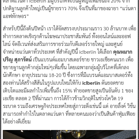
ตลาดแว่นตา ic!berlin มีผู้บริโภคที่เป็นผู้หญิงเพิ่มขึ้นถึง 20% จาก
ปกติฐานลูกค้าใหญ่เป็นผู้ชายราว 70% จึงเป็นที่มาของฉายา “แว่นตา
แอฟทักษอร”
สำหรับปีนี้ถึงต้นปีหน้า เราได้จัดสรรงบประมาณราว 30 ล้านบาท เพื่อ
ทำการตลาดเชิงรุกด้านโฆษณาประชาสัมพันธ์ ทั้งออนไลน์และออฟ
ไลน์ จัดอีเวนท์ส่งเสริมการขายร่วมกับดีเลอร์รายใหญ่ และศูนย์
จำหน่ายแว่นตาทั่วประเทศ ที่สำคัญปีนี้ ic!berlin ได้เลือก
คุณหมาก
ปริญ สุภารัตน์
เป็นแบรนด์แอมบาสเดอร์ชาย ชาวเอเชียคนแรก เพื่อ
ขยายฐานลูกค้ากลุ่มใหม่ๆเพิ่มขึ้น โดยเฉพาะกลุ่มผู้บริโภคที่เด็กลง
นักศึกษา อายุประมาณ 18-20 ปี ซึ่งการที่มีแบรนด์แอมบาสเดอร์ทั้ง
สองท่านได้สร้างสีสันในรูปแบบใหม่ให้กับ
ic!berlin
ดันยอดขาย
เติบโตและมีผลกำไรเพิ่มขึ้นถึง 15% ทำยอดขายสูงเป็นอันดับ 1 ของ
เอเชีย ตลอด 2 ปีที่ผ่านมา การได้ก้าวข้ามวิกฤติในช่วงโควิด 19
ระบาด รวมถึงเศรษฐกิจประเทศไทยสู่ภาวะดิ่งเช่นนี้ แต่ อายลิ้งค์ วิชั่น
สามารถทำกำไรในตลาดแว่นตา ที่หลายคนมองว่าเป็นสินค้าฟุ่มเฟือย
ได้อย่างดีเยี่ยม