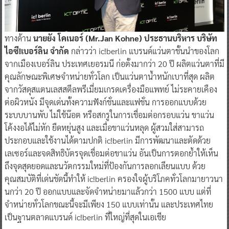
ทางด้าน
นายยัง โคเนอร์ (Mr.Jan Kohne) ประธานบริหาร บริษัท
ไอซี!เบอร์ลิน จำกัด
กล่าวว่า ic!berlin แบรนด์แว่นตาชั้นนำของโลก
จากเมืองเบอร์ลิน ประเทศเยอรมนี ก่อตั้งมากว่า 20 ปี ผลิตแว่นตาที่มี
คุณลักษณะพิเศษจำหน่ายทั่วโลก เป็นแว่นตาน้ำหนักเบาที่สุด ผลิต
จากวัสดุสแตนเลสสตีลพรีเมี่ยมเกรดเครื่องมือแพทย์ ไม่ระคายเคือง
ต่อผิวหนัง มีจุดเด่นทั้งความฟังก์ชั่นและแฟชั่น การออกแบบด้วย
ระบบบานพับ ไม่ใช้น๊อต หรือสกรูในการเชื่อมต่อกรอบแว่น ขาแว่น
โค้งงอได้ไม่หัก ยืดหยุ่นสูง และเมื่อขาแว่นหลุด ผู้สวมใส่สามารถ
ประกอบและใช้งานได้ตามปกติ ic!berlin มีการพัฒนาและตัดด้วย
เลเซอร์และจดสิทธิบัตรจุดเชื่อมต่อขาแว่น อันเป็นการตอกย้ำให้เห็น
ถึงจุดสุดยอดและนวัตกรรมใหม่ที่ป้องกันการลอกเลียนแบบ ด้วย
คุณสมบัติที่เด่นชัดนี้ทำให้ ic!berlin ครองใจผู้บริโภคทั่วโลกมายาวนา
นกว่า 20 ปี ออกแบบและจัดจำหน่ายมาแล้วกว่า 1500 แบบ แต่ที่
จำหน่ายทั่วโลกขณะนี้จะมีเพียง 150 แบบเท่านั้น และประเทศไทย
เป็นฐานตลาดแบรนด์ ic!berlin ที่ใหญ่ที่สุดในเอเชีย