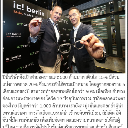
ปีนี้บริษัทตั้งเป้าทำยอดขายแตะ 500 ล้านบาท เติบโต 15% มีส่วน
แบ่งการตลาด 20% ซึ่งน่าจะทำได้ตามเป้าหมาย โดยดูจากยอดขาย 5
เดือนแรกของปี สามารถทำยอดขายเติบโตกว่า 50% เมื่อเทียบกับช่วง
ก่อนการแพร่ระบาดของ โควิด 19 ปัจจุบันภาพรวมธุรกิจตลาดแว่นตา
ของไทย มีมูลค่ากว่า 1,000 ล้านบาท เรายังคงมุ่งมั่นและตอกย้ำผู้นำ
เทรนด์แว่นตา การคัดเลือกแบรนด์นำเข้าระดับพรีเมี่ยม, ลิมิเต็ด อิดิ
ชั่น ที่มีความทันสมัย เพื่อเพิ่มช่องทางและความหลากหลายให้กับผู้
บริโภค รวมถึงการจัดโปรโมชั่นส่งเสริมการขายต่างๆสำหรับดีลเลอร์