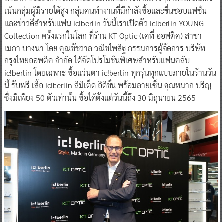
เน้นกลุ่มผู้มีรายได้สูง กลุ่มคนทำงานที่มีกำลังซื้อและชื่นชอบแฟชั่น
และข่าวดีสำหรับแฟน ic!berlin วันนี้เราเปิดตัว ic!berlin YOUNG
Collection ครั้งแรกในโลก ที่ร้าน KT Optic (เคที่ ออฟติค) สาขา
เมกา บางนา โดย คุณชัชวาล วณิชไพสิฐ กรรมการผู้จัดการ บริษัท
กรุงไทยออพติค จำกัด ได้จัดโปรโมชั่นพิเศษสำหรับแฟนคลับ
ic!berlin โดยเฉพาะ ซื้อแว่นตา ic!berlin ทุกรุ่นทุกแบบภายในร้านวัน
นี้ รับฟรี เสื้อ ic!berlin ลิมิเต็ด อิดิชั่น พร้อมลายเซ็น คุณหมาก ปริญ
ซึ่งมีเพียง 50 ตัวเท่านั้น ซื้อได้ตั้งแต่วันนี้ถึง 30 มิถุนายน 2565