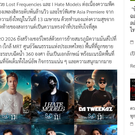
้วย Lost Frequencies และ I Hate Models ต่อเนื่องความพีค
‘บ
องเพลงฮิตระดับพันล้านวิว และโชว์พิเศษ Asia Premiere จาก
ฉล
วามยิ่งใหญ่ในวันที่ 13 เมษายน ด้วยทำนองแห่งความสุขจาก
ลล
ุดท้ายของสงกรานต์เป็นความทรงจำที่ประทับใจที่สุด
ไ
2O 2026 ยังสร้างเซอร์ไพรส์ด้วยการย้ายสมรภูมิความมันส์ไปที่
(ใกล้ MRT ศูนย์วัฒนธรรมแห่งประเทศไทย) พื้นที่ที่ถูกขยาย
เป
ละระบบฉีดน้ำ 360 องศา อันเป็นเอกลักษณ์ พร้อมเนรมิตพื้นที่
ที่จัดเต็มทั้งไลน์อัพ กิจกรรมแน่น ๆ และความสนุกมากมาย
R
คว
ทุ