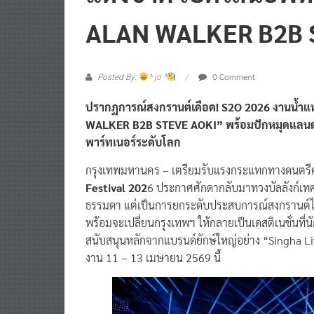
ALAN WALKER B2B 
0 Comment
Posted By:
^ jo ^
ปรากฏการณ์สงกรานต์เดือด! S2O 2026 งานน้ำแห
WALKER B2B STEVE AOKI” พร้อมปักหมุดแลนด์ม
พาร์ทเนอร์ระดับโลก
กรุงเทพมหานคร – เตรียมรับแรงกระแทกทางดนตรีครั
Festival 202
6 ประกาศศักดากลับมาทวงบัลลังก์เทศก
ธรรมดา แต่เป็นการยกระดับประสบการณ์สงกรานต์ไปส
พร้อมจะเปลี่ยนกรุงเทพฯ ให้กลายเป็นเดสติเนชั่นที่นั
สนับสนุนหลักจากแบรนด์ยักษ์ใหญ่อย่าง “Singha Life”
งาน 11 – 13 เมษายน 2569 นี้