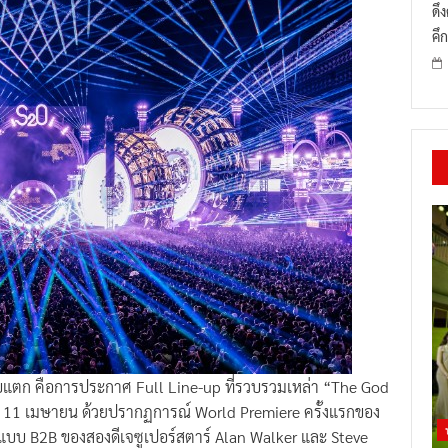
ดึ
คึก
บแตก คือการประกาศ Full Line-up ที่รวบรวมเหล่า “The God
ที่ 11 เมษายน ด้วยปรากฏการณ์ World Premiere ครั้งแรกของ
บบ B2B ของสองดีเจซูเปอร์สตาร์ Alan Walker และ Steve