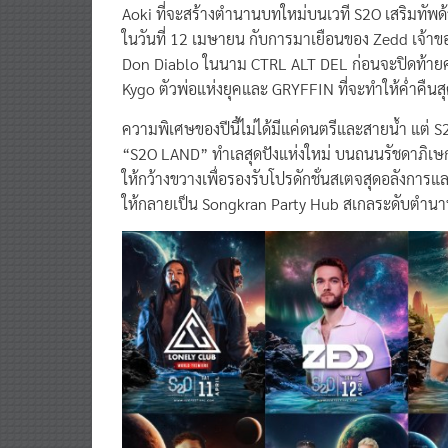
Aoki ที่จะสร้างตำนานบทใหม่บนเวที S2O เสริมทัพด
ในวันที่ 12 เมษายน กับการมาเยือนของ Zedd เจ้าข
Don Diablo ในนาม CTRL ALT DEL ก่อนจะปิดท้ายค
Kygo ตัวพ่อแห่งยุคและ GRYFFIN ที่จะทำให้ค่ำคืนส
ความพิเศษของปีนี้ไม่ได้มีแค่ดนตรีและสายน้ำ แต่ S
“S2O LAND” ทำเลสุดปังแห่งใหม่ บนถนนรัชดาภิเษก 
ให้กว้างขวางเพื่อรองรับโปรดักชั่นสเตจสุดอลังการแ
ให้กลายเป็น Songkran Party Hub สเกลระดับตำนาน