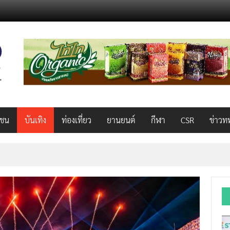
วชน
บันเทิง
ท่องเที่ยว
ยานยนต์
กีฬา
CSR
ข่าวท
ลักษณ์ตรีศูล สู่บทสรุปอันยิ่งใหญ่ของแกรนด์ทัวร์ จีน-อิตาลี ณ ถิ่นกำเน