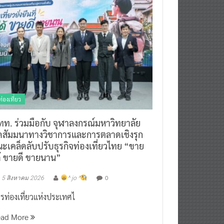
ท่องเที่ยว
ทท. ร่วมมือกับ จุฬาลงกรณ์มหาวิทยาลัย
ัดสัมมนาทางวิชาการและการตลาดเชิงรุก
ะเคล็ดลับปรับธุรกิจท่องเที่ยวไทย “ขาย
ด้ ขายดี ขายนาน”
0
5 สิงหาคม 2026
^ jo ^
รท่องเที่ยวแห่งประเทศไ
ead More