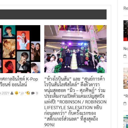
R
No
เทศกาลอินไซด์ K-Pop
“ห้างโรบินสัน” และ “ศูนย์การค้า
เรียนซ์ ออนไลน์
โรบินสันไลฟ์สไตล์” ดึงตัวดารา
หนุ่มสุดฮอต “มิว – ศุภศิษฏ์” ร่วม
0
ม 2021
^ jo ^
ประเดิมงานเปิดตัวแคมเปญสุดปัง
“
แห่งปี! “ROBINSON / ROBINSON
LIFESTYLE SALESATION หยิบ
ก่อนลดกว่า” กับครั้งแรกของ
“สติ๊กเกอร์ส่วนลด” ที่สูงสุดถึง
90%!