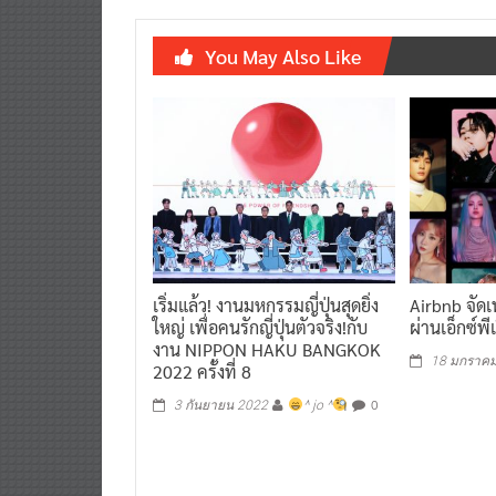
You May Also Like
เริ่มแล้ว! งานมหกรรมญี่ปุ่นสุดยิ่ง
Airbnb จัด
ใหญ่ เพื่อคนรักญี่ปุ่นตัวจริง!กับ
ผ่านเอ็กซ์พี
งาน NIPPON HAKU BANGKOK
18 มกราค
2022 ครั้งที่ 8
0
3 กันยายน 2022
^ jo ^