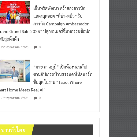
เซ็นทรัลพัฒนา คว้าสองสาวนัก
แสดงสุดฮอต “ลีน่า-หมิว” รับ
ภารกิจ Campaign Ambassador
rand Grand Sale 2026” ปลุกเอเนอร์จี้มหกรรมช้อปก
งปีสุดคึกคัก
0
29 พฤษภาคม 2026
“มาย ภาคภูมิ” เปิดห้องนอนลับ!
ชวนอัปเกรดบ้านธรรมดาให้สมาร์ท
ขั้นสุด ในงาน “Tapo: Where
art Home Meets Real AI”
0
18 พฤษภาคม 2026
ข่าวทั่วไทย