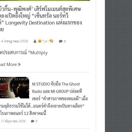
ิวกิ้น–พุฒิพงศ์’ เสิร์ฟโมเมนต์สุดพิเศษ
องเปิดยิ่งใหญ่ “เซ็นทรัล นอร์ทวิ
์” Longevity Destination แห่งแรกของ
ทย
0
4 กรกฎาคม 2026
^ jo ^
ิดประสบการณ์ “Multiply
ead More
M STUDIO จับมือ The Ghost
Radio และ MI GROUP ปล่อยที
เซอร์ “คำสารภาพของหมอผี” เมื่อ
ามยุติธรรมใช้ไม่ได้…มนตร์ดำจึงกลายเป็นทางเลือก”
กโรงภาพยนตร์ 12 สิงหาคมนี้
0
17 มิถุนายน 2026