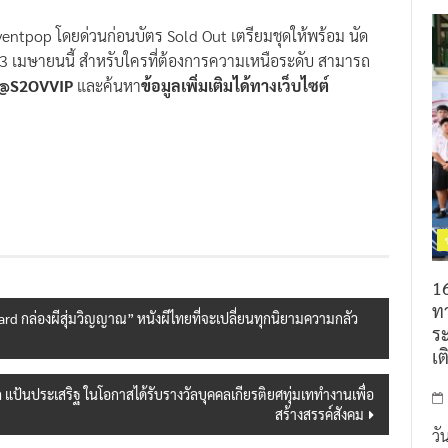
์ Eventpop โดยด่วนก่อนบัตร Sold Out เตรียมชุดให้พร้อม นัด
-13 เมษายนนี้ สำหรับใครที่ต้องการความเหนือระดับ สามารถ
l @S2OVVIP
และค้นหา
ข้อมูลเพิ่มเติมได้ทางเว็บไซต์
16
ท
rd กล่องผีสุ่มวิญญาณ” หนังผีไทยที่จะเปลี่ยนทุกนิยามความกลัว
ร
เต
 แป้นประเสริฐ ในโอกาสได้รับรางวัลบุคคลเกียรติยศทุ่มเททำงานเพื่อ
สร้างสรรค์สังคม
วั