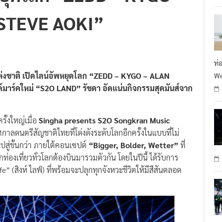
STEVE AOKI”
ท่
่งชาติ เปิดไลน์อัพหยุดโลก “ZEDD – KYGO – ALAN
We
าร์คใหม่ “S2O LAND” รัชดา อัดแน่นกิจกรรมสุดมันส์จาก
้งใหญ่เมื่อ
Singha presents S2O Songkran Music
าลดนตรีสัญชาติไทยที่โด่งดังระดับโลกอีกครั้งในแบบที่ไม่
ู่ขั้นกว่า ภายใต้คอนเซปต์
“Bigger, Bolder, Wetter”
ที่
กท่องเที่ยวทั่วโลกต้องบินมารวมตัวกัน โดยในปีนี้ ได้รับการ
 (สิงห์ ไลฟ์) ที่พร้อมจะปลุกทุกจังหวะชีวิตให้มีสีสันตลอด