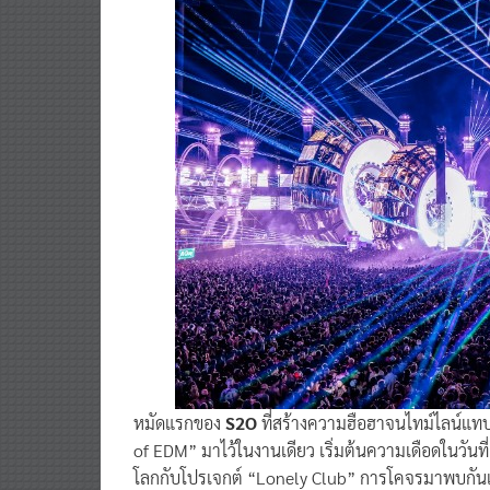
หมัดแรกของ
S2O
ที่สร้างความฮือฮาจนไทม์ไลน์แท
of EDM” มาไว้ในงานเดียว เริ่มต้นความเดือดในวัน
โลกกับโปรเจกต์ “Lonely Club” การโคจรมาพบกันแ