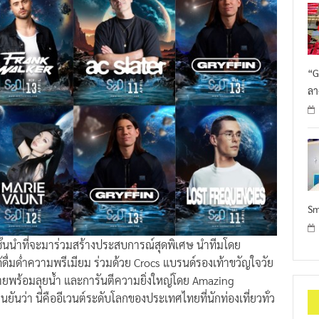
“G
ลา
Sm
รชั้นนำที่จะมาร่วมสร้างประสบการณ์สุดพิเศษ นำทีมโดย
้ดื่มด่ำความพรีเมียม ร่วมด้วย Crocs แบรนด์รองเท้าขวัญใจวัย
่สบายพร้อมลุยน้ำ และการันตีความยิ่งใหญ่โดย Amazing
ยันว่า นี่คืออีเวนต์ระดับโลกของประเทศไทยที่นักท่องเที่ยวทั่ว