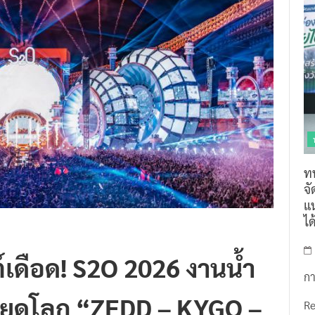
ท
จ
แน
ไ
เดือด! S2O 2026 งานน้ำ
กา
พหยุดโลก “ZEDD – KYGO –
R