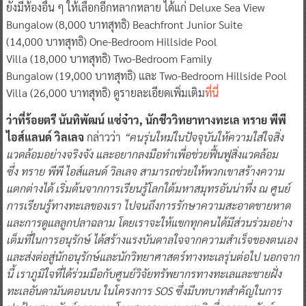
ยังมีห้องอื่น ๆ ให้เลือกอีกหลากหลาย ได้แก่ Deluxe Sea View
Bungalow (8,000 บาทสุทธิ) Beachfront Junior Suite
(14,000 บาทสุทธิ) One-Bedroom Hillside Pool
Villa (18,000 บาทสุทธิ) Two-Bedroom Family
Bungalow (19,000 บาทสุทธิ) และ Two-Bedroom Hillside Pool
Villa (26,000 บาทสุทธิ) ดูรายละเอียดเพิ่มเติม
ที่นี่
ว่าที่ร้อยตรี นันทิพัฒน์ แซ่จ๋าว, นักชีววิทยาทางทะเล ทราย พีพี
ไอส์แลนด์ วิลเลจ
กล่าวว่า
“คนรุ่นใหม่ในปัจจุบันให้ความใส่ใจสิ่ง
แวดล้อมอย่างจริงจัง และอยากลงมือทำเพื่อช่วยฟื้นฟูสิ่งแวดล้อม
ซึ่ง ทราย พีพี ไอส์แลนด์ วิลเลจ สามารถช่วยให้พวกเขาสร้างความ
แตกต่างได้ เริ่มต้นจากการเรียนรู้โลกใต้มหาสมุทรอันน่าทึ่ง ณ ศูนย์
การเรียนรู้ทางทะเลของเรา ไปจนถึงการรักษาความสะอาดชายหาด
และการดูแลลูกปลาฉลาม โดยเราจะให้แขกทุกคนได้มีส่วนร่วมอย่าง
เต็มที่ในการอนุรักษ์ ได้สร้างแรงบันดาลใจจากความสำเร็จของตนเอง
และส่งต่อสู่นักอนุรักษ์และนักวิทยาศาสตร์ทางทะเลรุ่นต่อไป นอกจาก
นี้ เราภูมิใจที่ได้ร่วมมือกับศูนย์วิจัยทรัพยากรทางทะเลและชายฝั่ง
ทะเลอันดามันตอนบน ในโครงการ SOS ซึ่งมีบทบาทสำคัญในการ