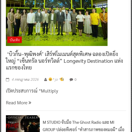
บันเทิง
‘บิวกิ้น–พุฒิพงศ์’ เสิร์ฟโมเมนต์สุดพิเศษ ฉลองเปิดยิ่ง
ใหญ่ “เซ็นทรัล นอร์ทวิลล์” Longevity Destination แห่ง
แรกของไทย
0
4 กรกฎาคม 2026
^ jo ^
เปิดประสบการณ์ “Multiply
Read More
M STUDIO จับมือ The Ghost Radio และ MI
GROUP ปล่อยทีเซอร์ “คำสารภาพของหมอผี” เมื่อ