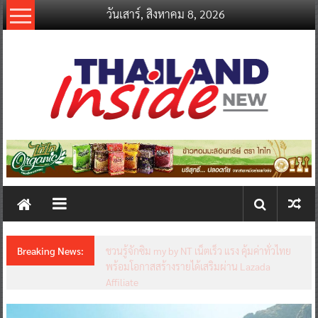
Skip
วันเสาร์, สิงหาคม 8, 2026
to
content
thailandinsidenew.com
Thailand
Inside
New
Breaking News:
ชวนรู้จักซิม my by NT เน็ตเร็ว แรง คุ้มค่าทั่วไทย
พร้อมโอกาสสร้างรายได้เสริมผ่าน Lazada
Affiliate