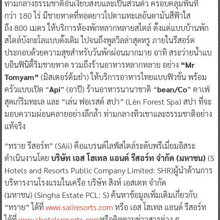
ท่ามกลางธรรมชาติอันเงียบสงบและเป็นส่วนตัว ครอบคลุมพื้นที่
กว่า 180 ไร่ มีชายหาดที่ทอดยาวไปตามทะเลอันดามันสีฟ้าใส
ถึง 800 เมตร ให้บริการห้องพักหลากหลายสไตล์ ตั้งแต่แบบบ้านพัก
สไตล์บังกะโลแบบดั้งเดิม ไปจนถึงพูลวิลล่าสุดหรู ภายในรีสอร์ต
ประกอบด้วยความสุขสำหรับวันพักผ่อนมากมาย อาทิ สระว่ายน้ำแบ
บอินฟินิตี้ริมชายหาด รวมถึงร้านอาหารหลากหลาย อย่าง
“
Mr
Tomyam”
(มิสเตอร์ต้มยำ) ให้บริการอาหารไทยแบบฟิวชั่น พร้อม
ครัวแบบเปิด “
Api
” (อาปี) ร้านอาหารนานาชาติ “
bean/Co
” คาเฟ่
สุดเก๋ริมทะเล และ “เล่น ฟอเรสต์ สปา” (Lèn Forest Spa) สปา ที่จะ
มอบความผ่อนคลายอย่างลึกล้ำ ท่ามกลางทิวเขาและธรรมชาติอย่าง
แท้จริง
“ทราย รีสอร์ท” (SAii) คือแบรนด์ไลฟ์สไตล์ระดับพรีเมี่ยมอิสระ
ดำเนินงานโดย
บริษัท เอส โฮเทล แอนด์ รีสอร์ท จำกัด (มหาชน)
(S
Hotels and Resorts Public Company Limited: SHR)ผู้นำด้านการ
บริหารงานโรงแรมในเครือ บริษัท สิงห์ เอสเตท จำกัด
(มหาชน) (Singha Estate PCL: S) ค้นหาข้อมูลเพิ่มเติมเกี่ยวกับ
“ทราย” ได้ที่
www.saiiresorts.com
หรือ เอส โฮเทล แอนด์ รีสอร์ท
ได้ที่
www.shotelsresorts.com
หรือติดตามข่าวสารต่าง ๆ