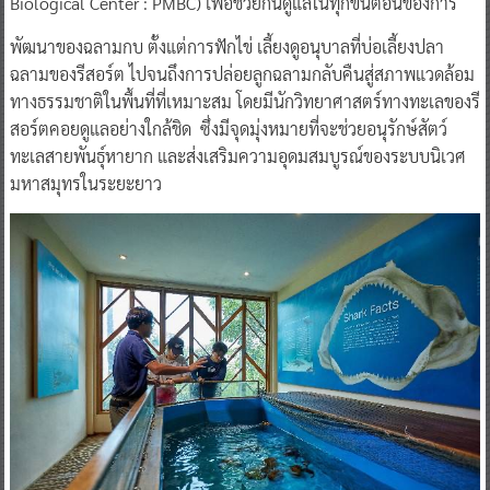
Biological Center : PMBC) เพื่อช่วยกันดูแลในทุกขั้นตอนของการ
พัฒนาของฉลามกบ ตั้งแต่การฟักไข่ เลี้ยงดูอนุบาลที่บ่อเลี้ยงปลา
ฉลามของรีสอร์ต ไปจนถึงการปล่อยลูกฉลามกลับคืนสู่สภาพแวดล้อม
ทางธรรมชาติในพื้นที่ที่เหมาะสม โดยมีนักวิทยาศาสตร์ทางทะเลของรี
สอร์ตคอยดูแลอย่างใกล้ชิด ซึ่งมีจุดมุ่งหมายที่จะช่วยอนุรักษ์สัตว์
ทะเลสายพันธุ์หายาก และส่งเสริมความอุดมสมบูรณ์ของระบบนิเวศ
มหาสมุทรในระยะยาว