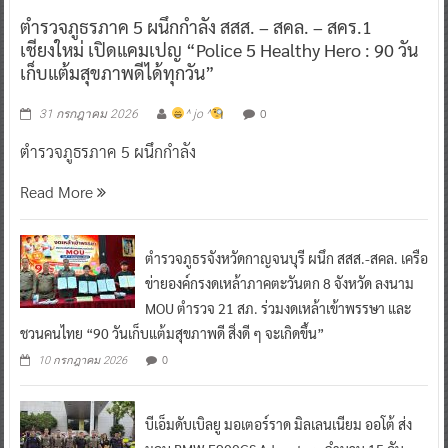
ตำรวจภูธรภาค 5 ผนึกกำลัง สสส. – สคล. – สคร.1
เชียงใหม่ เปิดแคมเปญ “Police 5 Healthy Hero : 90 วัน
เก็บแต้มสุขภาพดีได้ทุกวัน”
0
31 กรกฎาคม 2026
^ jo ^
ตำรวจภูธรภาค 5 ผนึกกำลัง
Read More
ตำรวจภูธรจังหวัดกาญจนบุรี ผนึก สสส.-สคล. เครือ
ข่ายองค์กรงดเหล้าภาคตะวันตก 8 จังหวัด ลงนาม
MOU ตำรวจ 21 สภ. ร่วมงดเหล้าเข้าพรรษา และ
ชวนคนไทย “90 วันเก็บแต้มสุขภาพดี สิ่งดี ๆ จะเกิดขึ้น”
0
10 กรกฎาคม 2026
บีเอ็มดับเบิลยู มอเตอร์ราด มิลเลนเนียม ออโต้ ส่ง