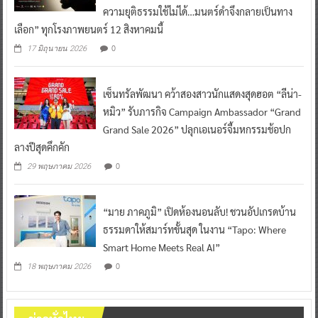
ความยุติธรรมใช้ไม่ได้…มนตร์ดำจึงกลายเป็นทาง
เลือก” ทุกโรงภาพยนตร์ 12 สิงหาคมนี้
0
17 มิถุนายน 2026
เซ็นทรัลพัฒนา คว้าสองสาวนักแสดงสุดฮอต “ลีน่า-
หมิว” รับภารกิจ Campaign Ambassador “Grand
Grand Sale 2026” ปลุกเอเนอร์จี้มหกรรมช้อปก
ลางปีสุดคึกคัก
0
29 พฤษภาคม 2026
“มาย ภาคภูมิ” เปิดห้องนอนลับ! ชวนอัปเกรดบ้าน
ธรรมดาให้สมาร์ทขั้นสุด ในงาน “Tapo: Where
Smart Home Meets Real AI”
0
18 พฤษภาคม 2026