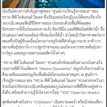
นับเป็นโครงการสำคัญล่าสุดของ “ศูนย์การเรียนรู้ทางทะเล” ของ
ทราย พีพี ไอส์แลนด์ วิลเลจ ซึ่งเป็นแหล่งเรียนรู้แบบโต้ตอบเกี่ยวกับ
ระบบนิเวศและสิ่งมีชีวิตทางทะเล ประกอบด้วยพื้นที่จัดแสดง
นิทรรศการทั้งในร่มและกลางแจ้ง ห้องวิดีโอ และพิพิธภัณฑ์สัตว์น้ำ ซึ่ง
นำเสนอภาพจำลองอันน่าทึ่งของโลกใต้น้ำ นำโดยนักวิทยาศาสตร์ทาง
ทะเลซึ่งเป็นผู้ขับเคลื่อนโครงการอนุรักษ์ที่สำคัญมากมาย อาทิ การ
ขยายพันธุ์ปะการัง การปลูกป่าชายเลน และโครงการขยายพันธุ์ปลา
การ์ตูน และอนุบาลฉลามและสัตว์น้ำต่างๆ
“ทราย พีพี ไอส์แลนด์ วิลเลจ” ชวนคนรักษ์ทะเลค้นหาแรงบันดาลใจ
บนเกาะพีพี กับแพ็คเกจ “Marine Discoveries” สนุกกับกิจกรรมด้าน
สิ่งแวดล้อมและผจญภัยเพื่อสัมผัสโลกแห่งมหาสมุทร ณ ศูนย์การ
เรียนรู้ทางทะเล ของ “ทราย พีพี ไอส์แลนด์ วิลเลจ” ชวนครอบครัวมา
ช่วยกันปกป้องระบบนิเวศอันอุดมสมบูรณ์ของเกาะพีพีให้คงอยู่อย่าง
ยั่งยืน พร้อมทำความรู้จักโครงการใหม่ “SOS” (Save Our Sharks)
สุดพิเศษสำหรับชาว “InSAiiders” (อินทรายเดอร์) หรือนักท่องเที่ยว