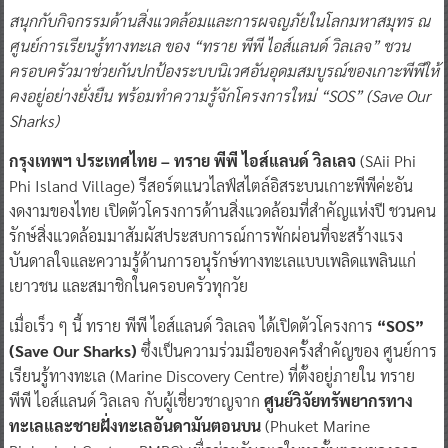
สนุกกับกิจกรรมด้านสิ่งแวดล้อมและการผจญภัยในโลกมหาสมุทร ณ
ศูนย์การเรียนรู้ทางทะเล ของ “ทราย พีพี ไอส์แลนด์ วิลเลจ”
ชวน
ครอบครัวมาช่วยกันปกป้องระบบนิเวศอันอุดมสมบูรณ์ของเกาะพีพีให้
คงอยู่อย่างยั่งยืน พร้อมทำความรู้จักโครงการใหม่ “SOS” (Save Our
Sharks)
กรุงเทพฯ ประเทศไทย
–
ทราย พีพี ไอส์แลนด์ วิลเลจ
(SAii Phi
Phi Island Village) รีสอร์ตแนวไลฟ์สไตล์อิสระบนเกาะพีพีค่ะอัน
งดงามของไทย เปิดตัวโครงการด้านสิ่งแวดล้อมที่สำคัญแห่งปี ชวนคน
รักษ์สิ่งแวดล้อมมาสัมผัสประสบการณ์การพักผ่อนที่จะสร้างแรง
บันดาลใจและความรู้ด้านการอนุรักษ์ทางทะเลแบบเพลิดแพลินแก่
เยาวชน และสมาชิกในครอบครัวทุกวัย
เมื่อเร็ว ๆ นี้ ทราย พีพี ไอส์แลนด์ วิลเลจ ได้เปิดตัวโครงการ
“SOS”
(Save Our Sharks)
ซึ่งเป็นความร่วมมือของครั้งสำคัญของ ศูนย์การ
เรียนรู้ทางทะเล (Marine Discovery Centre) ที่ตั้งอยู่ภายใน ทราย
พีพี ไอส์แลนด์ วิลเลจ กับผู้เชี่ยวชาญจาก
ศูนย์วิจัยทรัพยากรทาง
ทะเลและชายฝั่งทะเลอันดามันตอนบน
(Phuket Marine