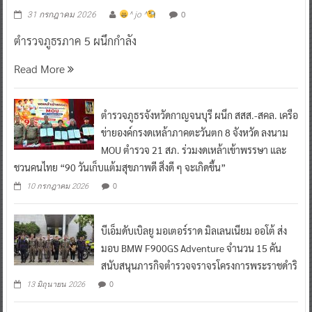
ตำรวจภูธรภาค 5 ผนึกกำลัง
Read More
ตำรวจภูธรจังหวัดกาญจนบุรี ผนึก สสส.-สคล. เครือ
ข่ายองค์กรงดเหล้าภาคตะวันตก 8 จังหวัด ลงนาม
MOU ตำรวจ 21 สภ. ร่วมงดเหล้าเข้าพรรษา และ
ชวนคนไทย “90 วันเก็บแต้มสุขภาพดี สิ่งดี ๆ จะเกิดขึ้น”
0
10 กรกฎาคม 2026
บีเอ็มดับเบิลยู มอเตอร์ราด มิลเลนเนียม ออโต้ ส่ง
มอบ BMW F900GS Adventure จำนวน 15 คัน
สนับสนุนภารกิจตำรวจจราจรโครงการพระราชดำริ
0
13 มิถุนายน 2026
ป.ป.ส. คิกออฟบิ๊กอีเวนต์ ดึงพลังมวลชนร่วมแจ้ง