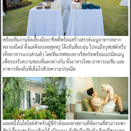
พร้อมทีมงานจัดเลี้ยงมืออาชีพที่พร้อมสร้างสรรค์เมนูอาหารหลาก
หลายสไตล์ ตั้งแต่ค็อกเทลสุดหรู โต๊ะจีนที่อบอุ่น ไปจนถึงบุฟเฟ่ต์หรือ
เซ็ทอาหารแบบส่วนตัว โดยทีมเชฟของทางรีสอร์ทพร้อมเนรมิตเมนู
เพื่อรองรับความชอบที่แตกต่างกัน ทั้งอาหารไทย อาหารเอเชีย และ
อาหารท้องถิ่นที่เต็มไปด้วยความประณีต
และหนึ่งในไฮไลต์สำหรับผู้ที่กำลังมองหาสถานที่จัดงานที่สามารถพา
สัตว์เลี้ยงแสนรักมาด้วยได้ อวิญานา หัวหินถือเป็นตัวเลือกที่สามารถ
โจทย์ไลฟ์สไตล์คนรักสัตว์ เพราะเป็นรีสอร์ท Pet-friendly ที่นี้มีห้อง