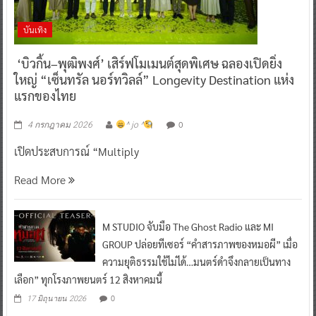
‘บิวกิ้น–พุฒิพงศ์’ เสิร์ฟโมเมนต์สุดพิเศษ ฉลองเปิดยิ่ง
ใหญ่ “เซ็นทรัล นอร์ทวิลล์” Longevity Destination แห่ง
แรกของไทย
0
4 กรกฎาคม 2026
^ jo ^
เปิดประสบการณ์ “Multiply
Read More
M STUDIO จับมือ The Ghost Radio และ MI
GROUP ปล่อยทีเซอร์ “คำสารภาพของหมอผี” เมื่อ
ความยุติธรรมใช้ไม่ได้…มนตร์ดำจึงกลายเป็นทาง
เลือก” ทุกโรงภาพยนตร์ 12 สิงหาคมนี้
0
17 มิถุนายน 2026
เซ็นทรัลพัฒนา คว้าสองสาวนักแสดงสุดฮอต “ลีน่า-