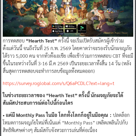
การทดสอบ
“Hearth Test”
ครั้งนี้ จะเริ่มเปิดรับสมัครผู้เข้าร่วม
ตั้งแต่วันนี้ จนถึงวันที่ 25 ก.พ. 2569 โดยคาดว่าจะรองรับนักผจญภัย
ได้ราว 5,000 คน จากทั่วทั้งเอเชีย เพื่อเข้าร่วมการทดสอบ CBT ที่จะมี
ขึ้นในระหว่างวันที่ 3-16 มี.ค 2569 เป็นระยะเวลาทั้งสิ้น 14 วัน (หลัง
สิ้นสุดการทดสอบจะทำการลบข้อมูลทั้งหมดออก)
https://survey.roglobal.com/s/Q6aPCDLC?ext=lang=t
ในช่วงระยะเวลาของ “Hearth Test” ครั้งนี้ นักผจญภัยจะได้
สัมผัสประสบการณ์ต่อไปนี้ก่อนใคร
• แค่มี Monthly Pass ในมือ โลกทั้งโลกก็อยู่ในมือคุณ：
ปลดล็อก
โหมดการผจญภัยใหม่ที่เน้นแค่ “Monthly Pass” เพลิดเพลินไปกับ
สิทธิพิเศษต่างๆ สัมผัสกับจังหวะการเล่นที่ต่อเนื่อง