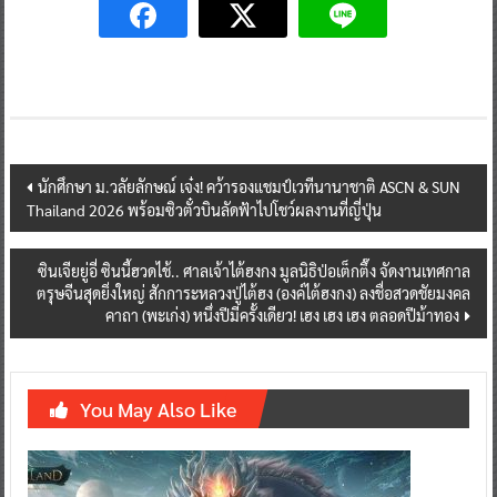
Post
นักศึกษา ม.วลัยลักษณ์ เจ๋ง! คว้ารองแชมป์เวทีนานาชาติ ASCN & SUN
Thailand 2026 พร้อมซิวตั๋วบินลัดฟ้าไปโชว์ผลงานที่ญี่ปุ่น
navigation
ซินเจียยู่อี่ ซินนี้ฮวดไช้.. ศาลเจ้าไต้ฮงกง มูลนิธิป่อเต็กตึ๊ง จัดงานเทศกาล
ตรุษจีนสุดยิ่งใหญ่ สักการะหลวงปู่ไต้ฮง (องค์ไต้ฮงกง) ลงชื่อสวดชัยมงคล
คาถา (พะเก่ง) หนึ่งปีมีครั้งเดียว! เฮง เฮง เฮง ตลอดปีม้าทอง
You May Also Like