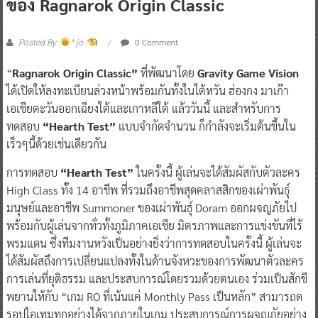
ของ Ragnarok Origin Classic
0 Comment
Posted By:
^ jo ^
“
Ragnarok Origin Classic”
ที่พัฒนาโดย
Gravity Game Vision
ได้เปิดให้ลงทะเบียนล่วงหน้าพร้อมกันทั้งในไต้หวัน ฮ่องกง มาเก๊า
เอเชียตะวันออกเฉียงใต้และเกาหลีใต้ แล้ววันนี้ และสำหรับการ
ทดสอบ
“Hearth Test”
แบบจำกัดจำนวน ก็กำลังจะเริ่มต้นขึ้นใน
เร็วๆนี้ด้วยเช่นเดียวกัน
การทดสอบ
“Hearth Test”
ในครั้งนี้ ผู้เล่นจะได้สัมผัสกับตัวละคร
High Class ทั้ง 14 อาชีพ ที่รวมถึงอาชีพสุดคลาสสิกของเผ่าพันธุ์
มนุษย์และอาชีพ Summoner ของเผ่าพันธุ์ Doram ออกผจญภัยไป
พร้อมกับผู้เล่นจากทั่วทั้งภูมิภาคเอเชีย มิตรภาพและการแข่งขันที่ไร้
พรมแดน ซึ่งทีมงานหวังเป็นอย่างยิ่งว่าการทดสอบในครั้งนี้ ผู้เล่นจะ
ได้สัมผัสถึงการเปลี่ยนแปลงทั้งในด้านจังหวะของการพัฒนาตัวละคร
การเล่นที่ยุติธรรม และประสบการณ์โดยรวมด้วยตนเอง ร่วมเป็นสักขี
พยานให้กับ “เกม RO ที่เน้นแค่ Monthly Pass เป็นหลัก” สามารถด
รอปไอเทมทุกอย่างได้จากภายในเกม ประสบการณ์การผจญภัยอย่าง