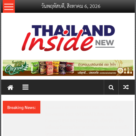
Skip
วันพฤหัสบดี, สิงหาคม 6, 2026
to
content
thailandinsidenew.com
Thailand
Inside
New
Breaking News:
Thailand LAB INTERNATIONAL 2026 ผนึก
Bio+HealthTech INTERNATIONAL และ
FutureCHEM INTERNATIONAL เปิดเวที AI ขับ
เคลื่อนนวัตกรรมวิทยาศาสตร์และสุขภาพ ยกระดับ
ไทยสู่ศูนย์กลางอาเซียน