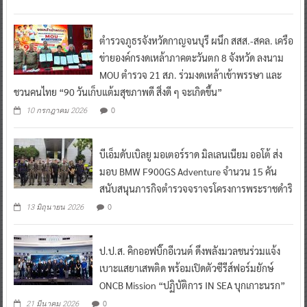
ตำรวจภูธรจังหวัดกาญจนบุรี ผนึก สสส.-สคล. เครือ
ข่ายองค์กรงดเหล้าภาคตะวันตก 8 จังหวัด ลงนาม
MOU ตำรวจ 21 สภ. ร่วมงดเหล้าเข้าพรรษา และ
ชวนคนไทย “90 วันเก็บแต้มสุขภาพดี สิ่งดี ๆ จะเกิดขึ้น”
0
10 กรกฎาคม 2026
บีเอ็มดับเบิลยู มอเตอร์ราด มิลเลนเนียม ออโต้ ส่ง
มอบ BMW F900GS Adventure จำนวน 15 คัน
สนับสนุนภารกิจตำรวจจราจรโครงการพระราชดำริ
0
13 มิถุนายน 2026
ป.ป.ส. คิกออฟบิ๊กอีเวนต์ ดึงพลังมวลชนร่วมแจ้ง
เบาะแสยาเสพติด พร้อมเปิดตัวซีรีส์ฟอร์มยักษ์
ONCB Mission “ปฏิบัติการ IN SEA บุกเกาะนรก”
0
21 มีนาคม 2026