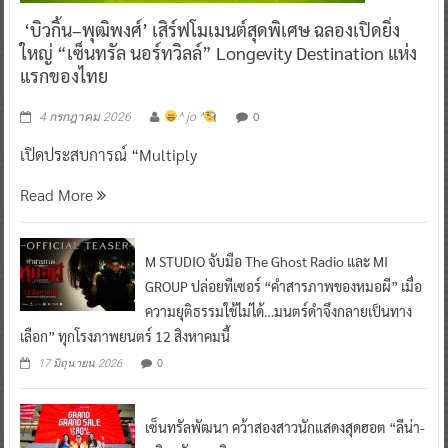
‘บิวกิ้น–พุฒิพงศ์’ เสิร์ฟโมเมนต์สุดพิเศษ ฉลองเปิดยิ่ง
ใหญ่ “เซ็นทรัล นอร์ทวิลล์” Longevity Destination แห่ง
แรกของไทย
0
4 กรกฎาคม 2026
^ jo ^
เปิดประสบการณ์ “Multiply
Read More
M STUDIO จับมือ The Ghost Radio และ MI
GROUP ปล่อยทีเซอร์ “คำสารภาพของหมอผี” เมื่อ
ความยุติธรรมใช้ไม่ได้…มนตร์ดำจึงกลายเป็นทาง
เลือก” ทุกโรงภาพยนตร์ 12 สิงหาคมนี้
0
17 มิถุนายน 2026
เซ็นทรัลพัฒนา คว้าสองสาวนักแสดงสุดฮอต “ลีน่า-