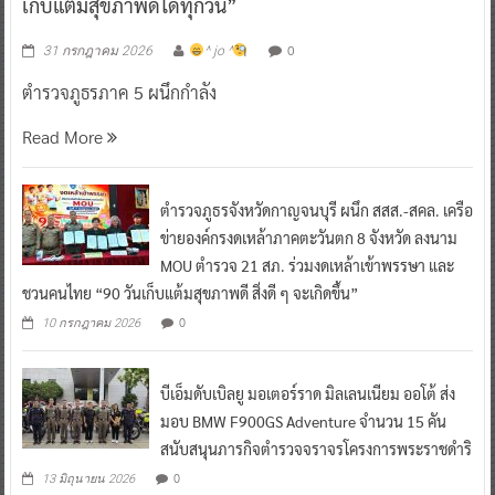
เก็บแต้มสุขภาพดีได้ทุกวัน”
0
31 กรกฎาคม 2026
^ jo ^
ตำรวจภูธรภาค 5 ผนึกกำลัง
Read More
ตำรวจภูธรจังหวัดกาญจนบุรี ผนึก สสส.-สคล. เครือ
ข่ายองค์กรงดเหล้าภาคตะวันตก 8 จังหวัด ลงนาม
MOU ตำรวจ 21 สภ. ร่วมงดเหล้าเข้าพรรษา และ
ชวนคนไทย “90 วันเก็บแต้มสุขภาพดี สิ่งดี ๆ จะเกิดขึ้น”
0
10 กรกฎาคม 2026
บีเอ็มดับเบิลยู มอเตอร์ราด มิลเลนเนียม ออโต้ ส่ง
มอบ BMW F900GS Adventure จำนวน 15 คัน
สนับสนุนภารกิจตำรวจจราจรโครงการพระราชดำริ
0
13 มิถุนายน 2026