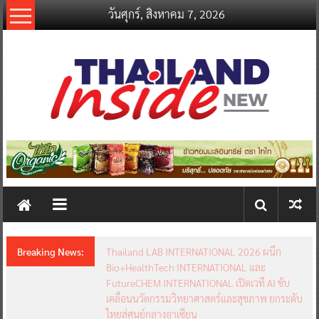
Skip
วันศุกร์, สิงหาคม 7, 2026
to
content
thailandinsidenew.com
Thailand
Inside
New
Breaking News:
Thailand LAB INTERNATIONAL 2026 ผนึก
Bio+HealthTech INTERNATIONAL และ
FutureCHEM INTERNATIONAL เปิดเวที AI ขับ
เคลื่อนนวัตกรรมวิทยาศาสตร์และสุขภาพ ยกระดับ
ไทยสู่ศูนย์กลางอาเซียน