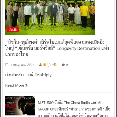
บันเทิง
‘บิวกิ้น–พุฒิพงศ์’ เสิร์ฟโมเมนต์สุดพิเศษ ฉลองเปิดยิ่ง
ใหญ่ “เซ็นทรัล นอร์ทวิลล์” Longevity Destination แห่ง
แรกของไทย
0
4 กรกฎาคม 2026
^ jo ^
เปิดประสบการณ์ “Multiply
Read More
M STUDIO จับมือ The Ghost Radio และ MI
GROUP ปล่อยทีเซอร์ “คำสารภาพของหมอผี” เมื่อ
ความยุติธรรมใช้ไม่ได้…มนตร์ดำจึงกลายเป็นทาง