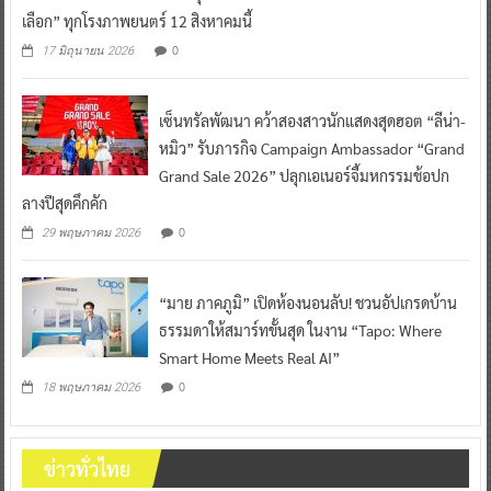
เลือก” ทุกโรงภาพยนตร์ 12 สิงหาคมนี้
0
17 มิถุนายน 2026
เซ็นทรัลพัฒนา คว้าสองสาวนักแสดงสุดฮอต “ลีน่า-
หมิว” รับภารกิจ Campaign Ambassador “Grand
Grand Sale 2026” ปลุกเอเนอร์จี้มหกรรมช้อปก
ลางปีสุดคึกคัก
0
29 พฤษภาคม 2026
“มาย ภาคภูมิ” เปิดห้องนอนลับ! ชวนอัปเกรดบ้าน
ธรรมดาให้สมาร์ทขั้นสุด ในงาน “Tapo: Where
Smart Home Meets Real AI”
0
18 พฤษภาคม 2026
ข่าวทั่วไทย