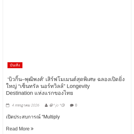
บันเทิง
‘บิวกิ้น–พุฒิพงศ์’ เสิร์ฟโมเมนต์สุดพิเศษ ฉลองเปิดยิ่ง
ใหญ่ “เซ็นทรัล นอร์ทวิลล์” Longevity
Destination แห่งแรกของไทย
4 กรกฎาคม 2026
😁^ jo ^🧐
0
เปิดประสบการณ์ “Multiply
Read More