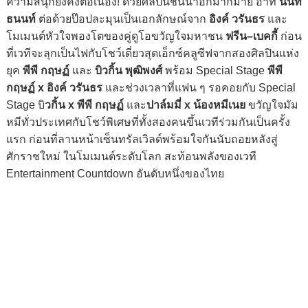
ความสนุกยังคงต่อเนื่อง! ด้วยศิลปินชั้นนำอีกมากมาย อาทิ
นนท์
ธนนท์
ต่อด้วยป๊อปละมุนเป็นเอกลักษณ์จาก
อิงค์ วรันธร
และ
โมเมนต์หัวใจพองโตของคู่ดูโอขวัญใจมหาชน
ฟรีน–เบคกี้
ก่อน
ที่เวทีจะลุกเป็นไฟกับโชว์เดี่ยวสุดเอ็กซ์คลูซีฟจากสองศิลปินแห่ง
ยุค
พีพี กฤษฏ์
และ
บิวกิ้น พุฒิพงศ์
พร้อม Special Stage
พีพี
กฤษฏ์ x อิงค์ วรันธร
และช่วงเวลาที่แฟน ๆ รอคอยกับ Special
Stage บิ
วกิ้น x พีพี กฤษฏ์
และ
ปาล์มมี่ x น้องหมีเนย
ขวัญใจมัม
หมีทั่วประเทศกับโชว์พิเศษที่ทั้งสองคนขึ้นเวทีร่วมกันเป็นครั้ง
แรก ก่อนที่ลานหน้าเซ็นทรัลเวิลด์พร้อมใจกันนับถอยหลังสู่
ศักราชใหม่ ในโมเมนต์ระดับโลก สะท้อนพลังของเวที
Entertainment Countdown อันดับหนึ่งของไทย