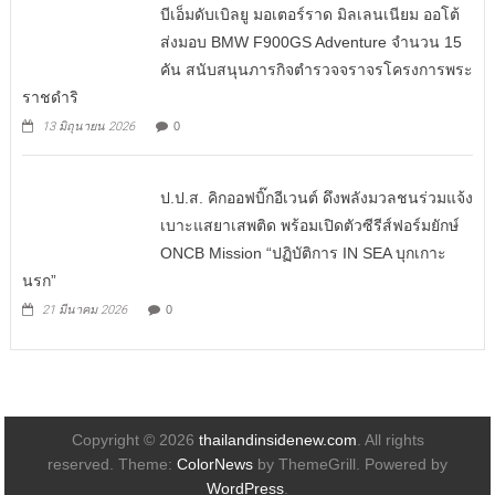
บีเอ็มดับเบิลยู มอเตอร์ราด มิลเลนเนียม ออโต้
ส่งมอบ BMW F900GS Adventure จำนวน 15
คัน สนับสนุนภารกิจตำรวจจราจรโครงการพระ
ราชดำริ
13 มิถุนายน 2026
0
ป.ป.ส. คิกออฟบิ๊กอีเวนต์ ดึงพลังมวลชนร่วมแจ้ง
เบาะแสยาเสพติด พร้อมเปิดตัวซีรีส์ฟอร์มยักษ์
ONCB Mission “ปฏิบัติการ IN SEA บุกเกาะ
นรก”
21 มีนาคม 2026
0
Copyright © 2026
thailandinsidenew.com
. All rights
reserved. Theme:
ColorNews
by ThemeGrill. Powered by
WordPress
.