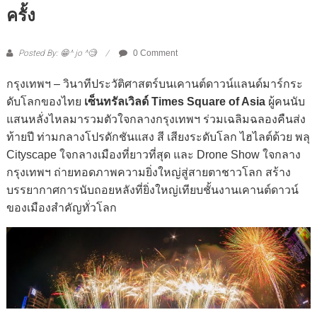
ครั้ง
Posted By: 😁^ jo ^🧐
0 Comment
กรุงเทพฯ – วินาทีประวัติศาสตร์บนเคานต์ดาวน์แลนด์มาร์กระ
ดับโลกของไทย
เซ็นทรัลเวิลด์ Times Square of Asia
ผู้คนนับ
แสนหลั่งไหลมารวมตัวใจกลางกรุงเทพฯ ร่วมเฉลิมฉลองคืนส่ง
ท้ายปี ท่ามกลางโปรดักชันแสง สี เสียงระดับโลก ไฮไลต์ด้วย พลุ
Cityscape ใจกลางเมืองที่ยาวที่สุด และ Drone Show ใจกลาง
กรุงเทพฯ ถ่ายทอดภาพความยิ่งใหญ่สู่สายตาชาวโลก สร้าง
บรรยากาศการนับถอยหลังที่ยิ่งใหญ่เทียบชั้นงานเคานต์ดาวน์
ของเมืองสำคัญทั่วโลก