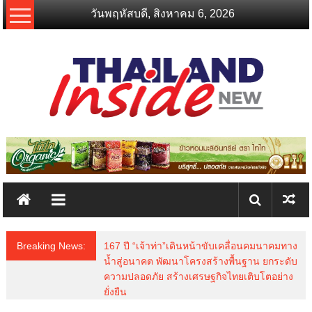
Skip
วันพฤหัสบดี, สิงหาคม 6, 2026
to
content
thailandinsidenew.com
Thailand
Inside
New
Breaking News:
167 ปี “เจ้าท่า”เดินหน้าขับเคลื่อนคมนาคมทาง
น้ำสู่อนาคต พัฒนาโครงสร้างพื้นฐาน ยกระดับ
ความปลอดภัย สร้างเศรษฐกิจไทยเติบโตอย่าง
ยั่งยืน