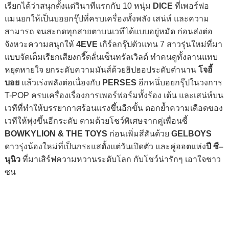
เรียกได้ว่าสนุกตั้งแต่วินาทีแรกกับ 10 หนุ่ม
DICE
ที่เพอร์ฟอ
แมนยกให้เป็นบอยกรุ๊ปที่ครบเครื่องทั้งพลัง เสน่ห์ และความ
สามารถ จนสะกดทุกสายตาบนเวทีได้แบบอยู่หมัด ก่อนส่งต่อ
จังหวะความสนุกให้
4EVE
เกิร์ลกรุ๊ปตัวแทน 7 สาวรุ่นใหม่ที่มา
แบบจัดเต็มเรียกเสียงกรี๊ดลั่นเซ็นทรัลเวิลด์ ทำคนดูทั้งลานแทบ
หยุดหายใจ ยกระดับความมันส์ด้วยฮิปฮอประดับตำนาน
โจอี้
บอย
แล้วเร่งพลังต่อเนื่องกับ
PERSES
อีกหนึ่บอยกรุ๊ปในวงการ
T-POP ครบเครื่องเรื่องการเพอร์ฟอร์มทั้งร้อง เต้น และเสน่ห์บน
เวทีที่ทำให้บรรยากาศร้อนแรงขึ้นอีกขั้น ตอกย้ำความเดือดของ
เวทีให้พุ่งขึ้นอีกระดับ ตามด้วยโชว์พิเศษจากคู่เพื่อนซี้
BOWKYLION & THE TOYS
ก่อนเพิ่มสีสันด้วย
GELBOYS
ดาวรุ่งน้องใหม่ที่เป็นกระแสตั้งแต่วันเปิดตัว และคู่ฮอตแห่ง
ปี ซี–
นุนิว
ที่มาเสิร์ฟความหวานระดับโลก กับโชว์น่ารักๆ เอาใจชาว
ซน