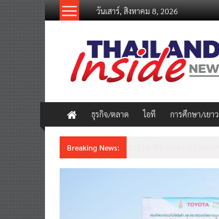
Skip
วันเสาร์, สิงหาคม 8, 2026
to
content
thailandinsidenew.com
Thailand
Inside
New
ธุรกิจ/ตลาด
ไอที
การศึกษา/เยา
Breaking News:
ชวนรู้จักซิม my by NT เน็ตเร