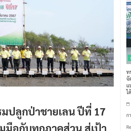
ท
จ
แน
ไ
มปลูกป่าชายเลน ปีที่ 17
กา
มือกับทุกภาคส่วน สู่เป้า
R