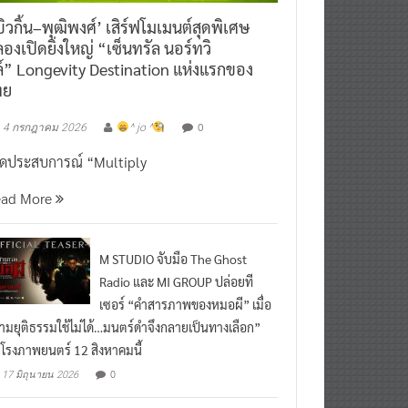
ิวกิ้น–พุฒิพงศ์’ เสิร์ฟโมเมนต์สุดพิเศษ
องเปิดยิ่งใหญ่ “เซ็นทรัล นอร์ทวิ
์” Longevity Destination แห่งแรกของ
ทย
0
4 กรกฎาคม 2026
^ jo ^
ิดประสบการณ์ “Multiply
ead More
M STUDIO จับมือ The Ghost
Radio และ MI GROUP ปล่อยที
เซอร์ “คำสารภาพของหมอผี” เมื่อ
ามยุติธรรมใช้ไม่ได้…มนตร์ดำจึงกลายเป็นทางเลือก”
กโรงภาพยนตร์ 12 สิงหาคมนี้
0
17 มิถุนายน 2026