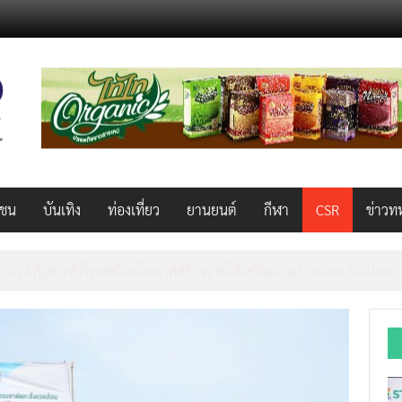
วชน
บันเทิง
ท่องเที่ยว
ยานยนต์
กีฬา
CSR
ข่าวท
็ว แรง คุ้มค่าทั่วไทยพร้อมโอกาสสร้างรายได้เสริมผ่าน Lazada Affiliate