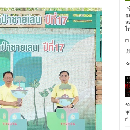
‘บ
ฉล
ลล
ไ
เป
R
คว
ทุ