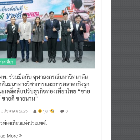
ท่องเที่ยว
ทท. ร่วมมือกับ จุฬาลงกรณ์มหาวิทยาลัย
ัดสัมมนาทางวิชาการและการตลาดเชิงรุก
ะเคล็ดลับปรับธุรกิจท่องเที่ยวไทย “ขาย
ด้ ขายดี ขายนาน”
0
5 สิงหาคม 2026
^ jo ^
รท่องเที่ยวแห่งประเทศไ
ead More