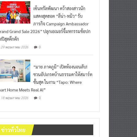
เซ็นทรัลพัฒนา คว้าสองสาวนัก
แสดงสุดฮอต “ลีน่า-หมิว” รับ
ภารกิจ Campaign Ambassador
rand Grand Sale 2026” ปลุกเอเนอร์จี้มหกรรมช้อปก
งปีสุดคึกคัก
0
29 พฤษภาคม 2026
“มาย ภาคภูมิ” เปิดห้องนอนลับ!
ชวนอัปเกรดบ้านธรรมดาให้สมาร์ท
ขั้นสุด ในงาน “Tapo: Where
art Home Meets Real AI”
0
18 พฤษภาคม 2026
ข่าวทั่วไทย