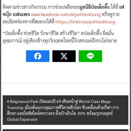
ติดตามข่าวสารกิจกรรม การช่วยเหลือของ
มูลนิธิป่อเต็กตึ๊ง
ได้ที่
เฟ
ซบุ๊ก แฟนเพจ
www.facebook.com/atpohtecktung
หรือดูราย
ละเอียดช่องทางที่สะดวกได้ที่
https://linktr.ee/pohtecktung
“ป่อเต็กตึ๊ง ช่วยชีวิต รักษาชีวิต สร้างชีวิต” #ป่อเต็กตึ๊ง ยึดมั่น
อุดมการณ์ อยู่เคียงข้างทุกวิกฤต#ไทยนี้รักสงบแต่ถึงรบไม่ขลาด
Post
Reignwood Park เปิดแผนปี 69 เดินหน้าสู่ World-Class Mega
Township เมืองต้นแบบคุณภาพชีวิตระดับโลก ขับเคลื่อนด้วยกีฬา การ
navigation
ศึกษา และไลฟ์สไตล์ครบวงจร ตั้งเป้าเติบโต 30% พร้อมรุกกลยุทธ์
Global Expansion