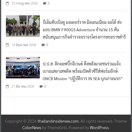
0
10 กรกฎาคม 2026
บีเอ็มดับเบิลยู มอเตอร์ราด มิลเลนเนียม ออโต้ ส่ง
มอบ BMW F900GS Adventure จำนวน 15 คัน
สนับสนุนภารกิจตำรวจจราจรโครงการพระราชดำริ
0
13 มิถุนายน 2026
ป.ป.ส. คิกออฟบิ๊กอีเวนต์ ดึงพลังมวลชนร่วมแจ้ง
เบาะแสยาเสพติด พร้อมเปิดตัวซีรีส์ฟอร์มยักษ์
ONCB Mission “ปฏิบัติการ IN SEA บุกเกาะนรก”
0
21 มีนาคม 2026
Copyright © 2026
thailandinsidenew.com
. All rights reserved. Theme:
ColorNews
by ThemeGrill. Powered by
WordPress
.