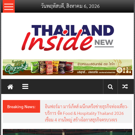
Skip
วันพฤหัสบดี, สิงหาคม 6, 2026
to
content
thailandinsidenew.com
Thailand
Inside
New
Breaking News:
อินฟอร์มา มาร์เก็ตส์ ผนึกเครือข่ายธุรกิจท่องเที่ยว-
บริการ จัด Food & Hospitality Thailand 2026
เชื่อม 4 งานใหญ่ สร้างโอกาสธุรกิจครบวงจร