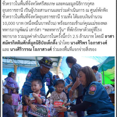
ชั่วคราวในพื้นที่จังหวัดศรีสะเกษ​ และคณะมูลนิธิการกุศล
อุบลราชธานี เป็นผู้ประสานงานและร่วมดำเนินการ ณ ศูนย์พักพิง
ชั่วคราวในพื้นที่จังหวัดอุบลราชธานี รวมทั้ง ได้มอบเงินจำนวน
10,000 บาท (หนึ่งหมื่นบาทถ้วน) พร้อมกระเช้าแก่คุณ​แม่ของพล
ทหารภานุพัฒน์ เสาร์สา “พลทหารวุ้น” ที่​พักรักษาตัวอยู่ที่โรง
พยาบาล รวมมูลค่าดำเนินการในครั้งนี้กว่า 2.5 ล้านบาท โดยมี
อาสา
สมัครกิตติมศักดิ์มูลนิธิป่อเต็กตึ๊ง
นำโดย
นางศิริพร โอภาสวงศ์
และ
นางศิริวรรณ โอภาสวงศ์
ร่วมลงพื้นที่แจกจ่ายสิ่งของ