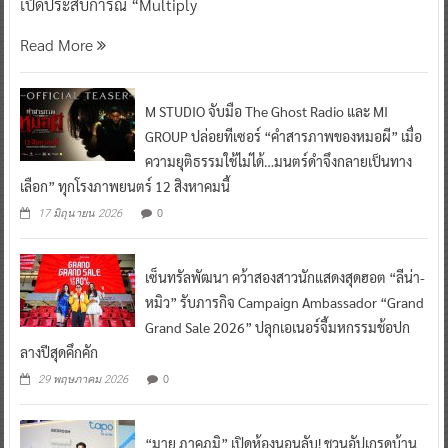
เปิดประสบการณ์ “Multiply
Read More
M STUDIO จับมือ The Ghost Radio และ MI
GROUP ปล่อยทีเซอร์ “คำสารภาพของหมอผี” เมื่อ
ความยุติธรรมใช้ไม่ได้…มนตร์ดำจึงกลายเป็นทาง
เลือก” ทุกโรงภาพยนตร์ 12 สิงหาคมนี้
0
17 มิถุนายน 2026
เซ็นทรัลพัฒนา คว้าสองสาวนักแสดงสุดฮอต “ลีน่า-
หมิว” รับภารกิจ Campaign Ambassador “Grand
Grand Sale 2026” ปลุกเอเนอร์จี้มหกรรมช้อปก
ลางปีสุดคึกคัก
0
29 พฤษภาคม 2026
“มาย ภาคภูมิ” เปิดห้องนอนลับ! ชวนอัปเกรดบ้าน