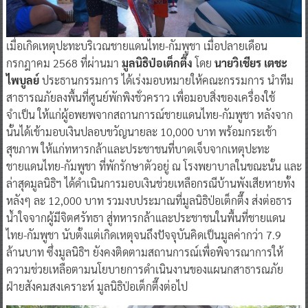
เมื่อเกิดเหตุปะทะบริเวณชายแดนไทย-กัมพูชา เมื่อปลายเดือน
กรกฎาคม 2568 ที่ผ่านมา
มูลนิธิป่อเต็กตึ๊ง
โดย
นายวิเชียร เตชะ
ไพบูลย์
ประธานกรรมการ ได้เร่งมอบหมายให้คณะกรรมการ นำทีม
สาธารณภัยลงพื้นที่ศูนย์พักพิงชั่วคราว เพื่อมอบสิ่งของเครื่องใช้
จำเป็น ให้แก่ผู้อพยพจากสถานการณ์ชายแดนไทย-กัมพูชา หลังจาก
นั้นได้เข้ามอบเงินปลอบขวัญนายละ 10,000 บาท พร้อมกระเช้า
สุขภาพ ให้แก่ทหารกล้าและประชาชนที่บาดเจ็บจากเหตุปะทะ
ชายแดนไทย-กัมพูชา ที่พักรักษาตัวอยู่ ณ โรงพยาบาลในขณะนั้น และ
ล่าสุดมูลนิธิฯ ได้ดำเนินการมอบเงินช่วยเหลือกรณีบ้านพังเสียหายทั้ง
หลังๆ ละ 12,000 บาท รวมงบประมาณที่มูลนิธิป่อเต็กตึ๊ง ส่งต่อธาร
น้ำใจจากผู้มีจิตศรัทธา สู่ทหารกล้าและประชาชนในพื้นที่ชายแดน
ไทย-กัมพูชา นับตั้งแต่เกิดเหตุจนถึงปัจจุบันคิดเป็นมูลค่ากว่า 7.9
ล้านบาท ซึ่งมูลนิธิฯ ยังคงติดตามสถานการณ์เพื่อพิจารณาการให้
ความช่วยเหลือตามนโยบายการดำเนินงานของแผนกสาธารณภัย
ฝ่ายสังคมสงเคราะห์ มูลนิธิป่อเต็กตึ๊งต่อไป