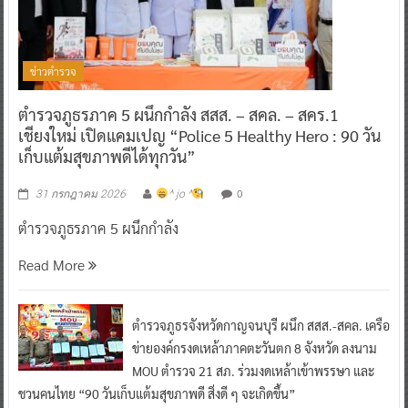
ข่าวตำรวจ
ตำรวจภูธรภาค 5 ผนึกกำลัง สสส. – สคล. – สคร.1
เชียงใหม่ เปิดแคมเปญ “Police 5 Healthy Hero : 90 วัน
เก็บแต้มสุขภาพดีได้ทุกวัน”
0
31 กรกฎาคม 2026
^ jo ^
ตำรวจภูธรภาค 5 ผนึกกำลัง
Read More
ตำรวจภูธรจังหวัดกาญจนบุรี ผนึก สสส.-สคล. เครือ
ข่ายองค์กรงดเหล้าภาคตะวันตก 8 จังหวัด ลงนาม
MOU ตำรวจ 21 สภ. ร่วมงดเหล้าเข้าพรรษา และ
ชวนคนไทย “90 วันเก็บแต้มสุขภาพดี สิ่งดี ๆ จะเกิดขึ้น”