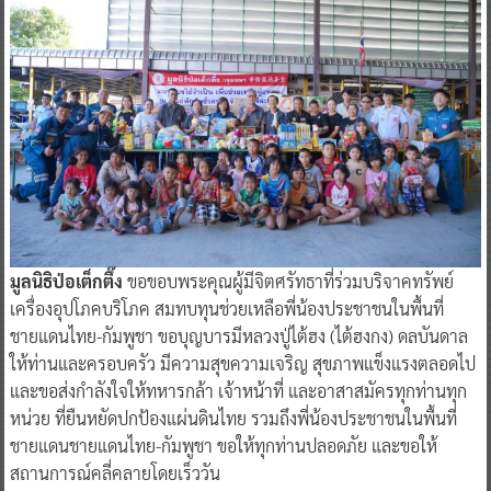
มูลนิธิป่อเต็กตึ๊ง
ขอขอบพระคุณผู้มีจิตศรัทธาที่ร่วมบริจาคทรัพย์
เครื่องอุปโภคบริโภค สมทบทุนช่วยเหลือพี่น้องประชาชนในพื้นที่
ชายแดนไทย-กัมพูชา ขอบุญบารมีหลวงปู่ไต้ฮง (ไต้ฮงกง) ดลบันดาล
ให้ท่านและครอบครัว มีความสุขความเจริญ สุขภาพแข็งแรงตลอดไป
และขอส่งกำลังใจให้ทหารกล้า เจ้าหน้าที่ และอาสาสมัครทุกท่านทุก
หน่วย ที่ยืนหยัดปกป้องแผ่นดินไทย รวมถึงพี่น้องประชาชนในพื้นที่
ชายแดนชายแดนไทย-กัมพูชา ขอให้ทุกท่านปลอดภัย และขอให้
สถานการณ์คลี่คลายโดยเร็ววัน