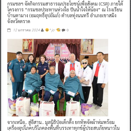
กรมชลฯ จัดกิจกรรมสาธารณประโยชน์เพื่อสังคม (CSR) ภายใต้
โครงการ “กรมชลประทานห่วงใย ปันน้ำใจให้น้อง” ณ โรงเรียน
บ้านตามาง (อมฤทธิ์อุปถัมภ์) ตำบลทุ่งนนทรี อำเภอเขาสมิง
จังหวัดตราด
0
12 มกราคม 2024
^ jo ^
จากเหนือ.. สู่อีสาน.. มูลนิธิป่อเต็กตึ๊ง ยกทัพจัดผ้าห่มพร้อม
เครื่องอุปโภคบริโภคลงพื้นที่บรรเทาทุกข์ผู้ประสบภัยหนาวใน