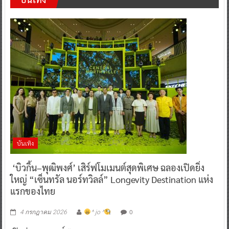
บันเทิง
‘บิวกิ้น–พุฒิพงศ์’ เสิร์ฟโมเมนต์สุดพิเศษ ฉลองเปิดยิ่ง
ใหญ่ “เซ็นทรัล นอร์ทวิลล์” Longevity Destination แห่ง
แรกของไทย
0
4 กรกฎาคม 2026
^ jo ^