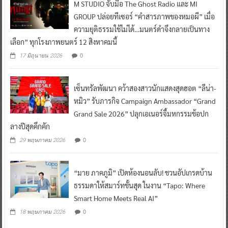
M STUDIO จับมือ The Ghost Radio และ MI
GROUP ปล่อยทีเซอร์ “คำสารภาพของหมอผี” เมื่อ
ความยุติธรรมใช้ไม่ได้…มนตร์ดำจึงกลายเป็นทาง
เลือก” ทุกโรงภาพยนตร์ 12 สิงหาคมนี้
0
17 มิถุนายน 2026
เซ็นทรัลพัฒนา คว้าสองสาวนักแสดงสุดฮอต “ลีน่า-
หมิว” รับภารกิจ Campaign Ambassador “Grand
Grand Sale 2026” ปลุกเอเนอร์จี้มหกรรมช้อปก
ลางปีสุดคึกคัก
0
29 พฤษภาคม 2026
“มาย ภาคภูมิ” เปิดห้องนอนลับ! ชวนอัปเกรดบ้าน
ธรรมดาให้สมาร์ทขั้นสุด ในงาน “Tapo: Where
Smart Home Meets Real AI”
0
18 พฤษภาคม 2026