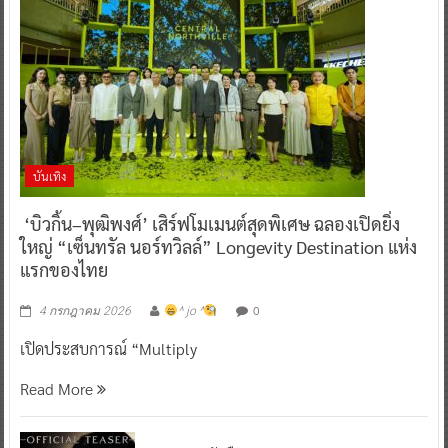
บันเทิง
‘บิวกิ้น–พุฒิพงศ์’ เสิร์ฟโมเมนต์สุดพิเศษ ฉลองเปิดยิ่ง
ใหญ่ “เซ็นทรัล นอร์ทวิลล์” Longevity Destination แห่ง
แรกของไทย
0
4 กรกฎาคม 2026
^ jo ^
เปิดประสบการณ์ “Multiply
Read More