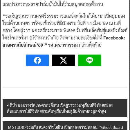
และประกวดทะลายปาล์มน้ำมันให้ร่วมสนุกตลอดทั้งงาน
“ขอเชิญชวนชาวนครศรีธรรมราชและจังหวัดใกล้เคียงมาเปิดมุมมอง
ใหม่ด้านเกษตร พร้อมเข้าร่วมพิธีเปิดงาน วันที่ 14 มี.ค.’69 ณ เวที
กลาง โดยผู้ว่าฯ นครศรีธรรมราช พิเศษ! รับฟรีเมล็ดพันธุ์และชีวภัณฑ์
ไตรโคเดอร์มา (มีจำนวนจำกัด) ติดตามรายละเอียดได้ที่
Facebook:
เกษตรวลัยลักษณ์’69 “ รศ.ดร.วรวรรณ
กล่าวทิ้งท้าย
Post
ดีป้า มอบรางวัลเกษตรกรดีเด่น เชิดชูชาวสวนทุเรียนดิจิทัลยกย่อง
ต้นแบบการใช้ดิจิทัลยกระดับทุเรียนไทยสู่สินค้าเกษตรมูลค่าสูง
navigation
M STUDIO ร่วมกับ สะดวกรัชโยธิน เปิดกล่องความหลอน! “Ghost Board