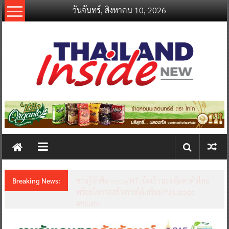
Skip
วันจันทร์, สิงหาคม 10, 2026
to
content
thailandinsidenew.com
Thailand
Inside
New
Breaking News:
ชวนรู้จักซิม my by NT เน็ตเร็ว แรง คุ้มค่าทั่วไทย
พร้อมโอกาสสร้างรายได้เสริมผ่าน Lazada
Affiliate