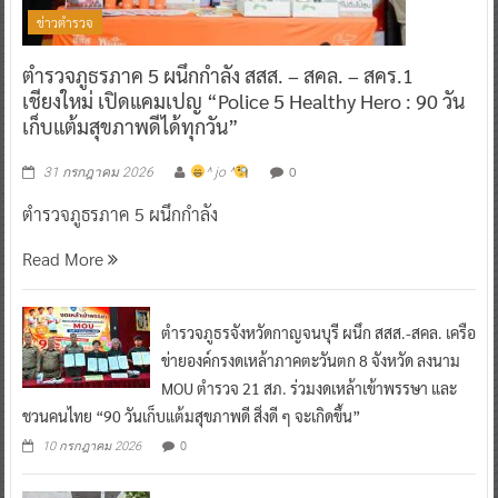
ข่าวตำรวจ
ตำรวจภูธรภาค 5 ผนึกกำลัง สสส. – สคล. – สคร.1
เชียงใหม่ เปิดแคมเปญ “Police 5 Healthy Hero : 90 วัน
เก็บแต้มสุขภาพดีได้ทุกวัน”
0
31 กรกฎาคม 2026
^ jo ^
ตำรวจภูธรภาค 5 ผนึกกำลัง
Read More
ตำรวจภูธรจังหวัดกาญจนบุรี ผนึก สสส.-สคล. เครือ
ข่ายองค์กรงดเหล้าภาคตะวันตก 8 จังหวัด ลงนาม
MOU ตำรวจ 21 สภ. ร่วมงดเหล้าเข้าพรรษา และ
ชวนคนไทย “90 วันเก็บแต้มสุขภาพดี สิ่งดี ๆ จะเกิดขึ้น”
0
10 กรกฎาคม 2026