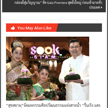
กล่องผีสุ่มวิญญาณ” จัด Gala Premiere สุดยิ่งใหญ่ ก่อนเข้าฉายทั่ว
ประเทศ
You May Also Like
“สุขสยาม”จัดมหกรรมศิลปวัฒนธรรมแห่งสายน้ำ “รื่นเริง แสง