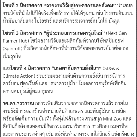
โซนที่ 2 นิทรรศการ “จากงานวิจัยสู่เกษตรกรและสังคม”
นำเสนอ
งานวิจัยที่นำไปใช้ได้จริงเพื่อสร้างรายได้ให้ชุมชน เช่น โรงงานต้นแบบ
น้ำมันปาล์มแดง ไบโอชาร์ และนวัตกรรมจากขมิ้น โกโก้ มังคุด
โซนที่ 3 นิทรรศการ “ผู้ประกอบการเกษตรรุ่นใหม่”
(Next Gen
Farmer Hub) โชว์ผลงานวิจัยและผลิตภัณฑ์จากบริษัทสปินออฟ
(Spin-off) ซึ่งเกิดจากนักศึกษาที่นำงานวิจัยของอาจารย์มาต่อยอด
เป็นธุรกิจ
และ
โซนที่ 4 นิทรรศการ “เกษตรกับความยั่งยืนฯ”
(SDGs &
Climate Action) รวบรวมผลงานเด่นด้านความยั่งยืน การจัดการ
คาร์บอนฟุตพริ้นต์ และ “ธนาคารปูม้า” โมเดลการอนุรักษ์เพื่อคืน
ความสมบูรณ์สู่ทะเลชุมชน
รศ.ดร.วรวรรณ
กล่าวเพิ่มเติมว่า นอกจากนิทรรศการแล้ว ภายใน
งานยังมีการออกร้านจำหน่ายสินค้าเกษตร และพันธุ์ไม้นานาชนิด
พร้อมจัดเต็มความบันเทิง ทั้งทุ่งไฟล้านดวง สวนสนุก Mini Zoo และ
ศิลปินชื่อดัง ตลอดจนมีกิจกรรมเสวนาวิชาการ การฝึกอบรมอาชีพ
และการประกวดต่างๆ เช่น แข่งขันทำอาหารจากไก่ลิกอร์ แข่งกรีดยาง