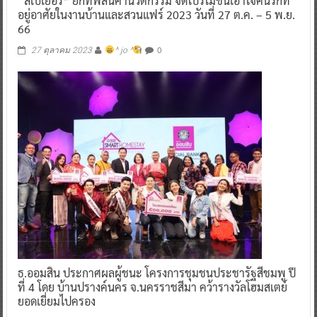
“สีเบเยอร์” ยกทัพสินค้านวัตกรรม จัดโปรโมชั่นเอาใจคนรักที่
อยู่อาศัยในงานบ้านและสวนแฟร์ 2023 วันที่ 27 ต.ค. – 5 พ.ย.
66
0
27 ตุลาคม 2023
^ jo ^
ธ.ออมสิน ประกาศผลผู้ชนะ โครงการชุมชนประชารัฐสีชมพู ปี
ที่ 4 โดย บ้านปรางค์นคร จ.นครราชสีมา คว้ารางวัลโฮมสเตย์
ยอดเยี่ยมไปครอง