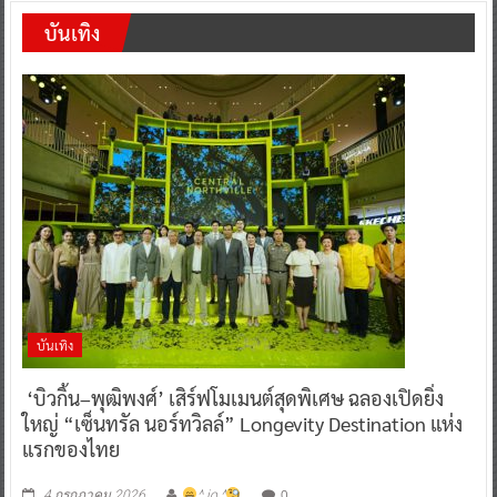
บันเทิง
บันเทิง
‘บิวกิ้น–พุฒิพงศ์’ เสิร์ฟโมเมนต์สุดพิเศษ ฉลองเปิดยิ่ง
ใหญ่ “เซ็นทรัล นอร์ทวิลล์” Longevity Destination แห่ง
แรกของไทย
0
4 กรกฎาคม 2026
^ jo ^