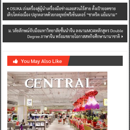
Post
OSUKA เร่งเครื่องสู่ผู้นำเครื่องมือช่างและสวนไร้สาย ตั้งเป้ายอดขาย
เติบโตต่อเนื่อง ปลุกตลาดด้วยกลยุทธ์พรีเซ็นเตอร์ “ชาคริต แย้มนาม”
navigation
ม.วลัยลักษณ์จับมือมหาวิทยาลัยชั้นนำจีน ลงนามMOAหลักสูตร Double
Degree ภาษาจีน พร้อมขยายโอกาสสหกิจศึกษานานาชาติ
You May Also Like