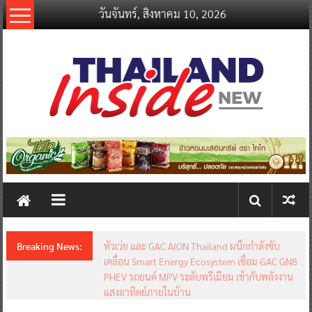
Skip
วันจันทร์, สิงหาคม 10, 2026
to
content
thailandinsidenew.com
Thailand
Inside
New
Breaking News:
หัวเว่ย และ GAC AION Thailand ผนึกกำลังขับ
เคลื่อน Smart Energy Ecosystem เชื่อม GAC GN8
PHEV รถยนต์ MPV ระดับพรีเมียม เข้ากับพลังงาน
แสงอาทิตย์ภายในบ้าน