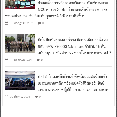
ข่ายองค์กรงดเหล้าภาคตะวันตก 8 จังหวัด ลงนาม
MOU ตำรวจ 21 สภ. ร่วมงดเหล้าเข้าพรรษา และ
ชวนคนไทย “90 วันเก็บแต้มสุขภาพดี สิ่งดี ๆ จะเกิดขึ้น”
0
10 กรกฎาคม 2026
บีเอ็มดับเบิลยู มอเตอร์ราด มิลเลนเนียม ออโต้ ส่ง
มอบ BMW F900GS Adventure จำนวน 15 คัน
สนับสนุนภารกิจตำรวจจราจรโครงการพระราชดำริ
0
13 มิถุนายน 2026
ป.ป.ส. คิกออฟบิ๊กอีเวนต์ ดึงพลังมวลชนร่วมแจ้ง
เบาะแสยาเสพติด พร้อมเปิดตัวซีรีส์ฟอร์มยักษ์
ONCB Mission “ปฏิบัติการ IN SEA บุกเกาะนรก”
0
21 มีนาคม 2026