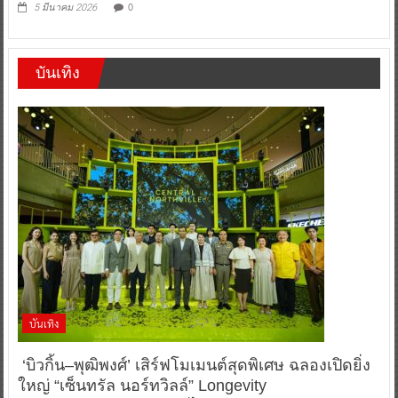
0
5 มีนาคม 2026
บันเทิง
บันเทิง
‘บิวกิ้น–พุฒิพงศ์’ เสิร์ฟโมเมนต์สุดพิเศษ ฉลองเปิดยิ่ง
ใหญ่ “เซ็นทรัล นอร์ทวิลล์” Longevity