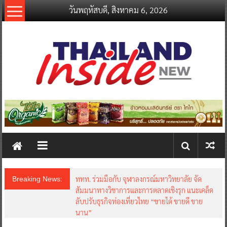
Skip
วันพฤหัสบดี, สิงหาคม 6, 2026
to
content
thailandinsidenew.com
Thailand
Inside
New
ททท. ร่วมมือกับ จุฬาลงกรณ์มหาวิทยาลัย จัด
Breaking News:
สัมมนาทางวิชาการและการตลาดเชิงรุก แนะเคล็ด
ลับปรับธุรกิจท่องเที่ยวไทย “ขายได้ ขายดี ขาย
นาน”