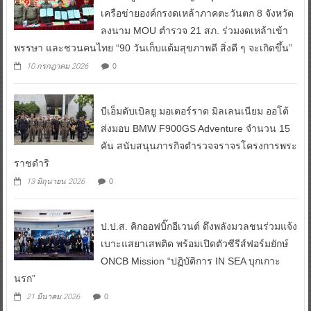
เครือข่ายองค์กรงดเหล้าภาคตะวันตก 8 จังหวัด
ลงนาม MOU ตำรวจ 21 สภ. ร่วมงดเหล้าเข้า
พรรษา และชวนคนไทย “90 วันเก็บแต้มสุขภาพดี สิ่งดี ๆ จะเกิดขึ้น”
0
10 กรกฎาคม 2026
บีเอ็มดับเบิลยู มอเตอร์ราด มิลเลนเนียม ออโต้
ส่งมอบ BMW F900GS Adventure จำนวน 15
คัน สนับสนุนภารกิจตำรวจจราจรโครงการพระ
ราชดำริ
0
13 มิถุนายน 2026
ป.ป.ส. คิกออฟบิ๊กอีเวนต์ ดึงพลังมวลชนร่วมแจ้ง
เบาะแสยาเสพติด พร้อมเปิดตัวซีรีส์ฟอร์มยักษ์
ONCB Mission “ปฏิบัติการ IN SEA บุกเกาะ
นรก”
0
21 มีนาคม 2026