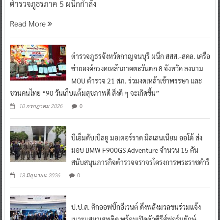
ตำรวจภูธรภาค 5 ผนึกกำลัง
Read More
ตำรวจภูธรจังหวัดกาญจนบุรี ผนึก สสส.-สคล. เครือ
ข่ายองค์กรงดเหล้าภาคตะวันตก 8 จังหวัด ลงนาม
MOU ตำรวจ 21 สภ. ร่วมงดเหล้าเข้าพรรษา และ
ชวนคนไทย “90 วันเก็บแต้มสุขภาพดี สิ่งดี ๆ จะเกิดขึ้น”
0
10 กรกฎาคม 2026
บีเอ็มดับเบิลยู มอเตอร์ราด มิลเลนเนียม ออโต้ ส่ง
มอบ BMW F900GS Adventure จำนวน 15 คัน
สนับสนุนภารกิจตำรวจจราจรโครงการพระราชดำริ
0
13 มิถุนายน 2026
ป.ป.ส. คิกออฟบิ๊กอีเวนต์ ดึงพลังมวลชนร่วมแจ้ง
เบาะแสยาเสพติด พร้อมเปิดตัวซีรีส์ฟอร์มยักษ์