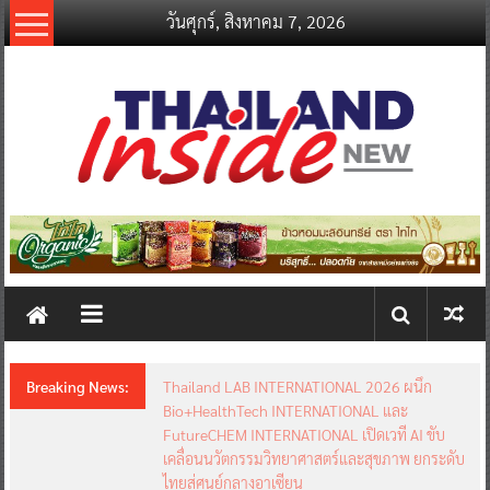
Skip
วันศุกร์, สิงหาคม 7, 2026
to
content
thailandinsidenew.com
Thailand
Inside
New
Breaking News:
Thailand LAB INTERNATIONAL 2026 ผนึก
Bio+HealthTech INTERNATIONAL และ
FutureCHEM INTERNATIONAL เปิดเวที AI ขับ
เคลื่อนนวัตกรรมวิทยาศาสตร์และสุขภาพ ยกระดับ
ไทยสู่ศูนย์กลางอาเซียน