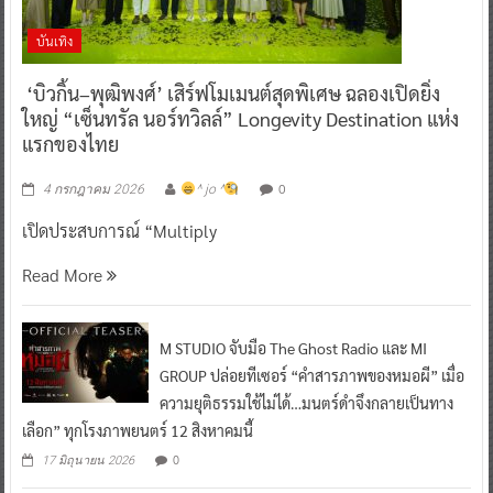
บันเทิง
‘บิวกิ้น–พุฒิพงศ์’ เสิร์ฟโมเมนต์สุดพิเศษ ฉลองเปิดยิ่ง
ใหญ่ “เซ็นทรัล นอร์ทวิลล์” Longevity Destination แห่ง
แรกของไทย
0
4 กรกฎาคม 2026
^ jo ^
เปิดประสบการณ์ “Multiply
Read More
M STUDIO จับมือ The Ghost Radio และ MI
GROUP ปล่อยทีเซอร์ “คำสารภาพของหมอผี” เมื่อ
ความยุติธรรมใช้ไม่ได้…มนตร์ดำจึงกลายเป็นทาง
เลือก” ทุกโรงภาพยนตร์ 12 สิงหาคมนี้
0
17 มิถุนายน 2026