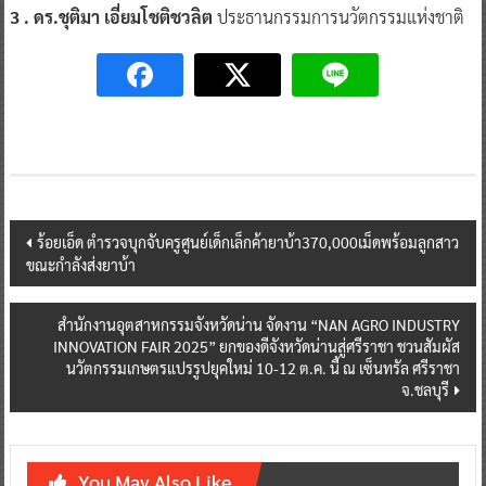
3 . ดร.ชุติมา เอี่ยมโชติชวลิต
ประธานกรรมการนวัตกรรมแห่งชาติ
Post
ร้อยเอ็ด ตำรวจบุกจับครูศูนย์เด็กเล็กค้ายาบ้า370,000เม็ดพร้อมลูกสาว
ขณะกำลังส่งยาบ้า
navigation
สำนักงานอุตสาหกรรมจังหวัดน่าน จัดงาน “NAN AGRO INDUSTRY
INNOVATION FAIR 2025” ยกของดีจังหวัดน่านสู่ศรีราชา ชวนสัมผัส
นวัตกรรมเกษตรแปรรูปยุคใหม่ 10-12 ต.ค. นี้ ณ เซ็นทรัล ศรีราชา
จ.ชลบุรี
You May Also Like