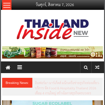
Skip
วันศุกร์, สิงหาคม 7, 2026
to
content
thailandinsidenew.com
Thailand
Inside
New
อินฟอร์มา มาร์เก็ตส์ ผนึกเครือข่ายธุรกิจท่องเที่ยว-
Breaking News:
บริการ จัด Food & Hospitality Thailand 2026
เชื่อม 4 งานใหญ่ สร้างโอกาสธุรกิจครบวงจร