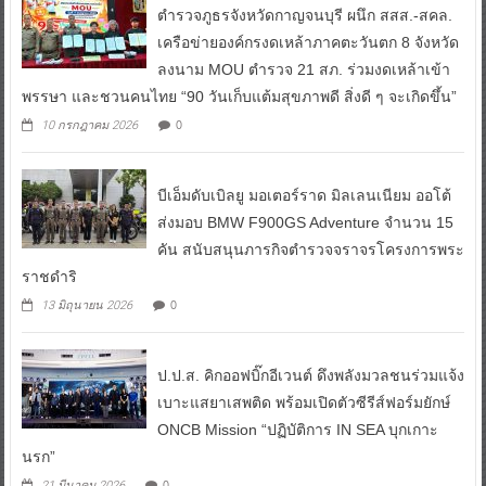
ตำรวจภูธรจังหวัดกาญจนบุรี ผนึก สสส.-สคล.
เครือข่ายองค์กรงดเหล้าภาคตะวันตก 8 จังหวัด
ลงนาม MOU ตำรวจ 21 สภ. ร่วมงดเหล้าเข้า
พรรษา และชวนคนไทย “90 วันเก็บแต้มสุขภาพดี สิ่งดี ๆ จะเกิดขึ้น”
0
10 กรกฎาคม 2026
บีเอ็มดับเบิลยู มอเตอร์ราด มิลเลนเนียม ออโต้
ส่งมอบ BMW F900GS Adventure จำนวน 15
คัน สนับสนุนภารกิจตำรวจจราจรโครงการพระ
ราชดำริ
0
13 มิถุนายน 2026
ป.ป.ส. คิกออฟบิ๊กอีเวนต์ ดึงพลังมวลชนร่วมแจ้ง
เบาะแสยาเสพติด พร้อมเปิดตัวซีรีส์ฟอร์มยักษ์
ONCB Mission “ปฏิบัติการ IN SEA บุกเกาะ
นรก”
0
21 มีนาคม 2026