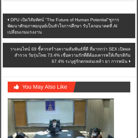
Post
DPU เปิดวิสัยทัศน์ “The Future of Human Potential”ชูการ
พัฒนาศักยภาพมนุษย์เป็นหัวใจการศึกษา รับโลกอนาคตที่ AI
navigation
เปลี่ยนเกมแรงงาน
วาเลนไทน์ 69 ชี้ควรสร้างความสัมพันธ์ที่ดี ที่มากกว่า SEX เปิดผล
สำรวจ วัยรุ่นไทย 73.4% เชื่อความรักที่ดีต้องเคารพให้เกียรติกัน
67.4% ระบุคู่รักตกหล่มเหล้า ยา การพนัน
You May Also Like