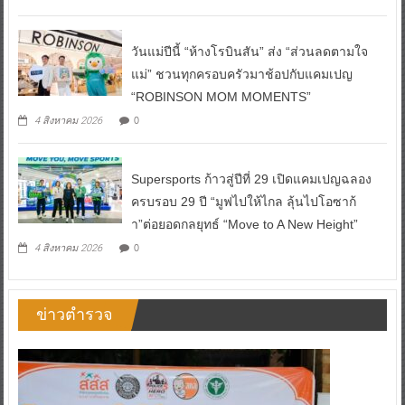
วันแม่ปีนี้ “ห้างโรบินสัน” ส่ง “ส่วนลดตามใจ
แม่” ชวนทุกครอบครัวมาช้อปกับแคมเปญ
“ROBINSON MOM MOMENTS”
0
4 สิงหาคม 2026
Supersports ก้าวสู่ปีที่ 29 เปิดแคมเปญฉลอง
ครบรอบ 29 ปี “มูฟไปให้ไกล ลุ้นไปโอซาก้
า”ต่อยอดกลยุทธ์ “Move to A New Height”
0
4 สิงหาคม 2026
ข่าวตำรวจ