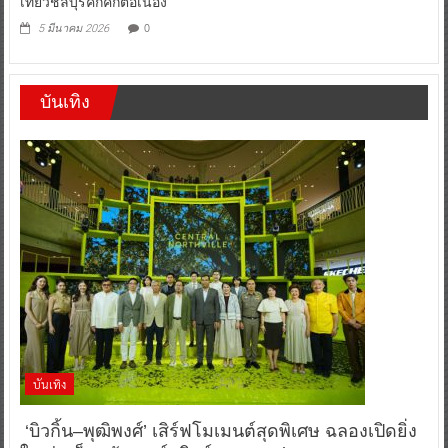
เที่ยวชลบุรีคึกคักต่อเนื่อง
0
5 มีนาคม 2026
บันเทิง
บันเทิง
‘บิวกิ้น–พุฒิพงศ์’ เสิร์ฟโมเมนต์สุดพิเศษ ฉลองเปิดยิ่ง