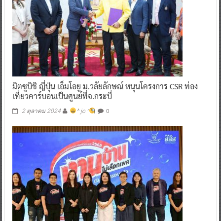
มิตซูบิชิ ญี่ปุ่น เอ็มโอยู ม.วลัยลักษณ์ หนุนโครงการ CSR ท่อง
เที่ยวคาร์บอนเป็นศูนย์ที่จ.กระบี่
0
2 ตุลาคม 2024
^ jo ^