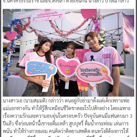
จ.นครศรีธรรมราช และจ.สงขลา ด้วยเช่นกัน นางสาว ปาลิณี กล่าว
นางสาวเอ (นามสมมติ) กล่าวว่า ตนอยู่กับย่ามาตั้งแต่เด็กเพราะพ่อ
แม่แยกทางกัน ทำให้รู้สึกเหมือนชีวิตขาดอะไรไปสักอย่าง โดยเฉพาะ
เรื่องความรักและความอบอุ่นในครอบครัว ปัจจุบันตนมีแฟนคบมา 3
ปีแล้ว ซึ่งก่อนหน้านี้เขาจะดื่มเหล้า สูบบุหรี่ ดื่มน้ำกระท่อม เล่นการ
พนัน ทำให้ร่างกายผอม คนคิดว่าติดยาเสพติด ตนหวังดีต้องการให้