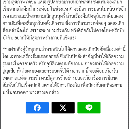
เขามีสุขภาพที่ดีขึ้น และมีรูปลักษณ์ภายนอกที่ดีขึ้น ซึ่งแฟนของตนก็
เริ่มจากเลิกดื่มน้ำกระท่อม ในช่วงแรกๆ จะมีอาการนอนไม่หลับ สะอึก
เรอ และขณะนี้พยายามเลิกสูบบุหรี่ ส่วนเรื่องดื่มปัจจุบันเขาดื่มลดลง
จากเดิมที่เคยดื่มทุกวันหลังเลิกงาน ซึ่งการที่สามารถค่อยๆ ลดละเลิก
สิ่งเหล่านี้ลงได้ เพราะพยายามร่วมกัน หวังดีต่อกันไม่คาดโทษหรือบีบ
บังคับ อยากให้มีสุขภาพร่างกายที่แข็งแรง
“ขอฝากถึงคู่รักทุกคนว่าหากเป็นไปได้ควรลดละเลิกปัจจัยเสี่ยงเหล่านี้
โดยเฉพาะเครื่องดื่มแอลกอฮอล์ ซึ่งเป็นปัจจัยสำคัญที่ทำให้เกิดความ
รุนแรงในครอบครัว หรืออุบัติเหตุบนท้องถนน อาจจะทำให้เกิดความ
สูญเสีย ทั้งต่อตนเองและครอบครัวได้ นอกจากนี้ ขอเตือนเนื่องใน
เทศกาลแห่งความรัก คนมีคู่ควรรักอย่างปลอดภัย เรื่องการมีเพศ
สัมพันธ์เป็นเรื่องปกติ แต่ขอให้มีการป้องกัน เพื่อป้องกันผลที่จะตาม
มาในอนาคต” นางสาวเอ กล่าว