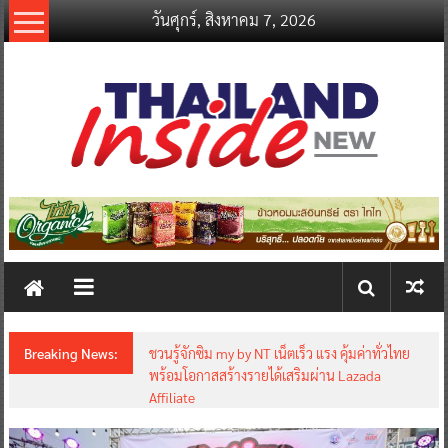
Skip
วันศุกร์, สิงหาคม 7, 2026
to
content
thailandinsidenew.com
Thailand
Inside
New
Breaking News:
ชวนรู้จักซิม my by NT เน็ตเร็ว แรง คุ้มค่าทั่วไทย
พร้อมโอกาสสร้างรายได้เสริมผ่าน Lazada
Affiliate