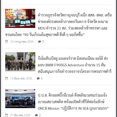
ตำรวจภูธรจังหวัดกาญจนบุรี ผนึก สสส.-สคล. เครือ
ข่ายองค์กรงดเหล้าภาคตะวันตก 8 จังหวัด ลงนาม
MOU ตำรวจ 21 สภ. ร่วมงดเหล้าเข้าพรรษา และ
ชวนคนไทย “90 วันเก็บแต้มสุขภาพดี สิ่งดี ๆ จะเกิดขึ้น”
0
10 กรกฎาคม 2026
บีเอ็มดับเบิลยู มอเตอร์ราด มิลเลนเนียม ออโต้ ส่ง
มอบ BMW F900GS Adventure จำนวน 15 คัน
สนับสนุนภารกิจตำรวจจราจรโครงการพระราชดำริ
0
13 มิถุนายน 2026
ป.ป.ส. คิกออฟบิ๊กอีเวนต์ ดึงพลังมวลชนร่วมแจ้ง
เบาะแสยาเสพติด พร้อมเปิดตัวซีรีส์ฟอร์มยักษ์
ONCB Mission “ปฏิบัติการ IN SEA บุกเกาะนรก”
0
21 มีนาคม 2026