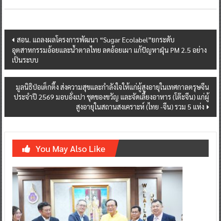
Post
สอน. แถลงผลโครงการพัฒนา “Sugar Ecolabel”ยกระดับ
อุตสาหกรรมอ้อยและน้ำตาลไทย ลดอ้อยเผา แก้ปัญหาฝุ่น PM 2.5 อย่าง
navigation
เป็นระบบ
มูลนิธิป่อเต็กตึ๊ง ส่งความสุขและกำลังใจให้แก่ผู้สูงอายุในเทศกาลตรุษจีน
ประจำปี 2569 มอบอั่งเปา ชุดของขวัญ และจัดเลี้ยงอาหาร (โต๊ะจีน) แก่ผู้
สูงอายุในสถานสงเคราะห์ (ไทย -จีน) รวม 5 แห่ง
You May Also Like