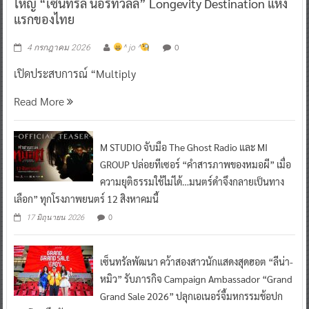
ใหญ่ “เซ็นทรัล นอร์ทวิลล์” Longevity Destination แห่ง
แรกของไทย
0
4 กรกฎาคม 2026
^ jo ^
เปิดประสบการณ์ “Multiply
Read More
M STUDIO จับมือ The Ghost Radio และ MI
GROUP ปล่อยทีเซอร์ “คำสารภาพของหมอผี” เมื่อ
ความยุติธรรมใช้ไม่ได้…มนตร์ดำจึงกลายเป็นทาง
เลือก” ทุกโรงภาพยนตร์ 12 สิงหาคมนี้
0
17 มิถุนายน 2026
เซ็นทรัลพัฒนา คว้าสองสาวนักแสดงสุดฮอต “ลีน่า-
หมิว” รับภารกิจ Campaign Ambassador “Grand
Grand Sale 2026” ปลุกเอเนอร์จี้มหกรรมช้อปก