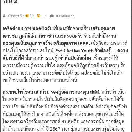
0 Comment
Posted By:
^ jo ^
เครือข่ายเยาวชนลดปัจจัยเสี่ยง เครือข่ายสร้างเสริมสุขภาพ
เยาวชน มูลนิธิเด็ก เยาวชน และครอบครัว
ร่วมกับ
สำนักงาน
กองทุนสนับสนุนการสร้างเสริมสุขภาพ (สสส.)
จัดกิจกรรมรณรงค์
เนื่องในโอกาสวันวาเลนไทน์ 2569
Active Youth รักต้องรู้…. ความ
สัมพันธ์ที่ดี ที่มากกว่า SEX รู้เท่าทันปัจจัยเสี่ยง
เพื่อรณรงค์ให้
เยาวชนมีความรู้ ความเข้าใจ และทัศนคติที่ถูกต้องเกี่ยวกับความรัก
อย่างเหมาะสม และสามารถตัดสินใจได้อย่างปลอดภัย ไม่ก่อให้เกิด
พฤติกรรมเสี่ยงในช่วงเทศกาลวาเลนไทน์
ดร.นพ.ไพโรจน์ เสาน่วม รองผู้จัดการกองทุน สสส.
กล่าวว่า เนื่อง
ในเทศกาลวันวาเลนไทน์เป็นวันที่ทุกคน ทุกความสัมพันธ์ ควรได้รับ
ความรัก แต่ไม่ลืมที่จะเห็นถึงคุณค่าของตนเองด้วย ที่สำคัญต้องรู้เท่า
ทันและอยู่ให้ห่างไกลจากปัจจัยเสี่ยงที่อาจส่งผลต่อสุขภาพและชีวิต
โดยเฉพาะเครื่องดื่มแอลกอฮอล์ ยาเสพติด และการพนัน จากข้อมูล
สำนักงานสถิติแห่งชาติ ปี 2567 พบกลุ่มเยาวชนและคนรุ่นใหม่อายุ