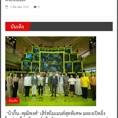
0
5 มีนาคม 2026
บันเทิง
บันเทิง
‘บิวกิ้น–พุฒิพงศ์’ เสิร์ฟโมเมนต์สุดพิเศษ ฉลองเปิดยิ่ง