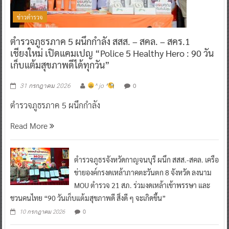
ข่าวตำรวจ
ตำรวจภูธรภาค 5 ผนึกกำลัง สสส. – สคล. – สคร.1
เชียงใหม่ เปิดแคมเปญ “Police 5 Healthy Hero : 90 วัน
เก็บแต้มสุขภาพดีได้ทุกวัน”
0
31 กรกฎาคม 2026
^ jo ^
ตำรวจภูธรภาค 5 ผนึกกำลัง
Read More
ตำรวจภูธรจังหวัดกาญจนบุรี ผนึก สสส.-สคล. เครือ
ข่ายองค์กรงดเหล้าภาคตะวันตก 8 จังหวัด ลงนาม
MOU ตำรวจ 21 สภ. ร่วมงดเหล้าเข้าพรรษา และ
ชวนคนไทย “90 วันเก็บแต้มสุขภาพดี สิ่งดี ๆ จะเกิดขึ้น”
0
10 กรกฎาคม 2026