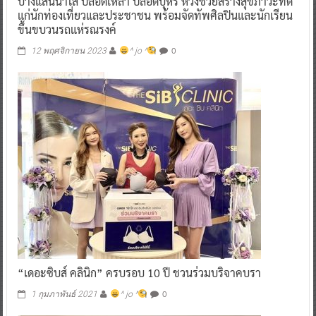
บางแสนน้ำใส ปลอดเหล้า ปลอดบุหรี่ หวังช่วยสร้างสุขภาวะที่ดี
แก่นักท่องเที่ยวและประชาชน พร้อมจัดทัพศิลปินและนักเรียน
ขึ้นขบวนรถแห่รณรงค์
0
12 พฤศจิกายน 2023
^ jo ^
“เดอะซิบส์ คลินิก” ครบรอบ 10 ปี ชวนร่วมบริจาคบรา
0
1 กุมภาพันธ์ 2021
^ jo ^