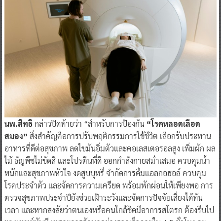
นพ.สิทธิ
กล่าวปิดท้ายว่า “สำหรับการป้องกัน
“โรคหลอดเลือด
สมอง”
สิ่งสำคัญคือการปรับพฤติกรรมการใช้ชีวิต เลือกรับประทาน
อาหารที่ดีต่อสุขภาพ ลดไขมันอิ่มตัวและคอเลสเตอรอลสูง เพิ่มผัก ผล
ไม้ ธัญพืชไม่ขัดสี และโปรตีนที่ดี ออกกำลังกายสม่ำเสมอ ควบคุมน้ำ
หนักและสุขภาพหัวใจ งดสูบบุหรี่ จำกัดการดื่มแอลกอฮอล์ ควบคุม
โรคประจำตัว และจัดการความเครียด พร้อมพักผ่อนให้เพียงพอ การ
ตรวจสุขภาพประจำปียังช่วยเฝ้าระวังและจัดการปัจจัยเสี่ยงได้ทัน
เวลา และหากสงสัยว่าตนเองหรือคนใกล้ชิดมีอาการสโตรก ต้องรีบไป