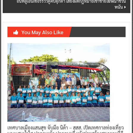
อินฟลูเอ็นเซอร์รีวิวตู้คีบตุ๊กตา เสี่ยงผิดกฎหมายเข้าข่ายโฆษณาชวน
พนัน
You May Also Like
เทศบาลเมืองแสนสุข จับมือ นิด้า – สสส. เปิดเทศกาลท่องเที่ยว