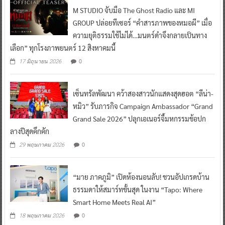
M STUDIO จับมือ The Ghost Radio และ MI
GROUP ปล่อยทีเซอร์ “คำสารภาพของหมอผี” เมื่อ
ความยุติธรรมใช้ไม่ได้…มนตร์ดำจึงกลายเป็นทาง
เลือก” ทุกโรงภาพยนตร์ 12 สิงหาคมนี้
0
17 มิถุนายน 2026
เซ็นทรัลพัฒนา คว้าสองสาวนักแสดงสุดฮอต “ลีน่า-
หมิว” รับภารกิจ Campaign Ambassador “Grand
Grand Sale 2026” ปลุกเอเนอร์จี้มหกรรมช้อปก
ลางปีสุดคึกคัก
0
29 พฤษภาคม 2026
“มาย ภาคภูมิ” เปิดห้องนอนลับ! ชวนอัปเกรดบ้าน
ธรรมดาให้สมาร์ทขั้นสุด ในงาน “Tapo: Where
Smart Home Meets Real AI”
0
18 พฤษภาคม 2026