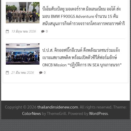
บีเอ็มดับเบิลยู มอเตอร์ราด มิลเลนเนียม ออโต้ ส่ง
มอบ BMW F900GS Adventure จำนวน 15 คัน
สนับสนุนภารกิจตำรวจจราจรโครงการพระราชดำริ
0
13 มิถุนายน 2026
ป.ป.ส. คิกออฟบิ๊กอีเวนต์ ดึงพลังมวลชนร่วมแจ้ง
เบาะแสยาเสพติด พร้อมเปิดตัวซีรีส์ฟอร์มยักษ์
ONCB Mission “ปฏิบัติการ IN SEA บุกเกาะนรก”
0
21 มีนาคม 2026
Copyright © 2026
thailandinsidenew.com
. All rights reserved. Theme:
ColorNews
by ThemeGrill. Powered by
WordPress
.