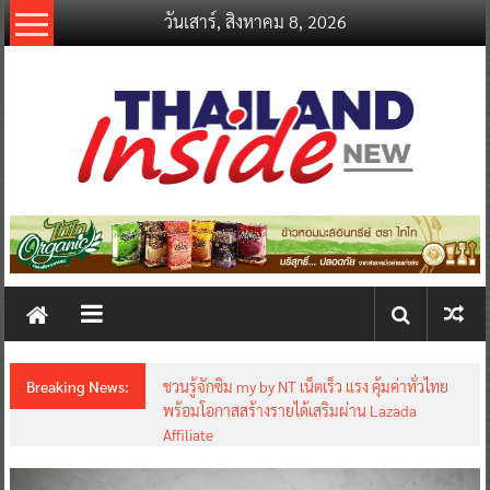
Skip
วันเสาร์, สิงหาคม 8, 2026
to
content
thailandinsidenew.com
Thailand
Inside
New
Breaking News:
ชวนรู้จักซิม my by NT เน็ตเร็ว แรง คุ้มค่าทั่วไทย
พร้อมโอกาสสร้างรายได้เสริมผ่าน Lazada
Affiliate