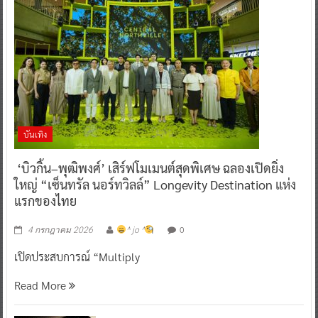
บันเทิง
‘บิวกิ้น–พุฒิพงศ์’ เสิร์ฟโมเมนต์สุดพิเศษ ฉลองเปิดยิ่ง
ใหญ่ “เซ็นทรัล นอร์ทวิลล์” Longevity Destination แห่ง
แรกของไทย
0
4 กรกฎาคม 2026
^ jo ^
เปิดประสบการณ์ “Multiply
Read More