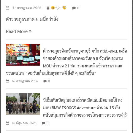
0
31 กรกฎาคม 2026
^ jo ^
ตำรวจภูธรภาค 5 ผนึกกำลัง
Read More
ตำรวจภูธรจังหวัดกาญจนบุรี ผนึก สสส.-สคล. เครือ
ข่ายองค์กรงดเหล้าภาคตะวันตก 8 จังหวัด ลงนาม
MOU ตำรวจ 21 สภ. ร่วมงดเหล้าเข้าพรรษา และ
ชวนคนไทย “90 วันเก็บแต้มสุขภาพดี สิ่งดี ๆ จะเกิดขึ้น”
0
10 กรกฎาคม 2026
บีเอ็มดับเบิลยู มอเตอร์ราด มิลเลนเนียม ออโต้ ส่ง
มอบ BMW F900GS Adventure จำนวน 15 คัน
สนับสนุนภารกิจตำรวจจราจรโครงการพระราชดำริ
0
13 มิถุนายน 2026