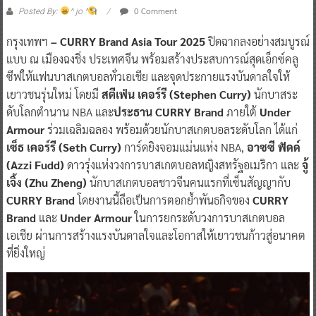
0 Comment
Posted By:
^ jo ^
กรุงเทพฯ
– CURRY Brand Asia Tour 2025
ปิดฉากลงอย่างสมบูรณ์
แบบ ณ เมืองฉงชิ่ง ประเทศจีน พร้อมสร้างประสบการณ์สุดเอ็กซ์คลู
ซีฟให้แฟนบาสเกตบอลทั่วเอเชีย และจุดประกายแรงบันดาลใจให้
เยาวชนรุ่นใหม่ โดยมี
สตีเฟ่น เคอร์รี (Stephen Curry)
นักบาสระ
ดับโลกตำนาน NBA และ
ประธาน CURRY Brand
ภายใต้
Under
Armour
ร่วมเฉลิมฉลอง พร้อมด้วยนักบาสเกตบอลระดับโลก ได้แก่
เซ็ธ เคอร์รี (Seth Curry)
การ์ดยิงจอมแม่นแห่ง NBA,
อาซซี ฟัดด์
(Azzi Fudd)
ดาวรุ่งแห่งวงการบาสเกตบอลหญิงสหรัฐอเมริกา และ
จู้
เจิ้ง (Zhu Zheng)
นักบาสเกตบอลชาวจีนคนแรกที่เซ็นสัญญากับ
CURRY Brand
โดยงานนี้ถือเป็นการตอกย้ำพันธกิจของ
CURRY
Brand
และ
Under Armour
ในการยกระดับวงการบาสเกตบอล
เอเชีย ผ่านการสร้างแรงบันดาลใจและโอกาสให้เยาวชนก้าวสู่อนาคต
ที่ยิ่งใหญ่