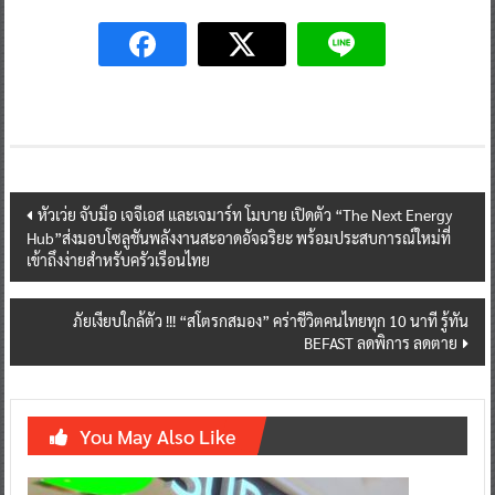
Post
หัวเว่ย จับมือ เจจีเอส และเจมาร์ท โมบาย เปิดตัว “The Next Energy
Hub”ส่งมอบโซลูชันพลังงานสะอาดอัจฉริยะ พร้อมประสบการณ์ใหม่ที่
navigation
เข้าถึงง่ายสำหรับครัวเรือนไทย
ภัยเงียบใกล้ตัว !!! “สโตรกสมอง” คร่าชีวิตคนไทยทุก 10 นาที รู้ทัน
BEFAST ลดพิการ ลดตาย
You May Also Like