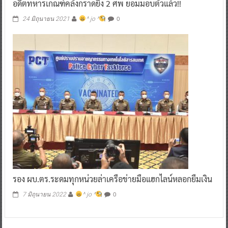
อดีตทหารเกณฑ์คลั่งกราดยิง 2 ศพ ยอมมอบตัวแล้ว!!
0
24 มิถุนายน 2021
^ jo ^
รอง ผบ.ตร.ระดมทุกหน่วยล่าเครือข่ายมือแฮกไลน์หลอกยืมเงิน
0
7 มิถุนายน 2022
^ jo ^