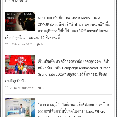
Read More
M STUDIO จับมือ The Ghost Radio และ MI
GROUP ปล่อยทีเซอร์ “คำสารภาพของหมอผี” เมื่อ
ความยุติธรรมใช้ไม่ได้…มนตร์ดำจึงกลายเป็นทาง
เลือก” ทุกโรงภาพยนตร์ 12 สิงหาคมนี้
0
17 มิถุนายน 2026
เซ็นทรัลพัฒนา คว้าสองสาวนักแสดงสุดฮอต “ลีน่า-
หมิว” รับภารกิจ Campaign Ambassador “Grand
Grand Sale 2026” ปลุกเอเนอร์จี้มหกรรมช้อปก
ลางปีสุดคึกคัก
0
29 พฤษภาคม 2026
“มาย ภาคภูมิ” เปิดห้องนอนลับ! ชวนอัปเกรดบ้าน
ธรรมดาให้สมาร์ทขั้นสุด ในงาน “Tapo: Where