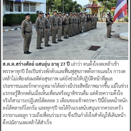
ส.ต.ต.สร่างศัลย์ แสนอุ่น อายุ 27 ปี
เล่าว่า ตนตั้งใจงดเหล้าเข้า
พรรษาทุกปี ถือเป็นช่วงพักตับและฟื้นฟูสุขภาพทั้งกายและใจ การงด
เหล้าไม่เพียงส่งผลดีต่อสุขภาพ แต่ยังช่วยให้ปฏิบัติหน้าที่ดูแล
ประชาชนและรักษากฎหมายได้อย่างมีประสิทธิภาพมากขึ้น แม้ในช่วง
แรกจะรู้สึกกดดันเมื่อเห็นเพื่อนหรือญาติชวนดื่ม แต่ด้วยความตั้งใจ
จริงก็สามารถปฏิเสธได้ตลอด 3 เดือนของเข้าพรรษา ปีนี้ยังลดน้ำหนัก
ลงได้หลายกิโลกรัม และทุกๆปี จะได้รับแรงสนับสนุนจากครอบครัว
ภรรยาและลูก รวมถึงเพื่อนร่วมงาน ซึ่งเป็นกำลังใจสำคัญให้เดินหน้า
ตั้งปณิธานงดเหล้าได้สำเร็จ