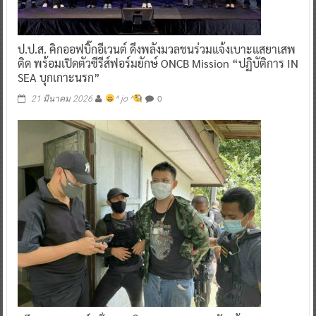
ป.ป.ส. คิกออฟบิ๊กอีเวนต์ ดึงพลังมวลชนร่วมแจ้งเบาะแสยาเสพ
ติด พร้อมเปิดตัวซีรีส์ฟอร์มยักษ์ ONCB Mission “ปฏิบัติการ IN
SEA บุกเกาะนรก”
0
21 มีนาคม 2026
^ jo ^