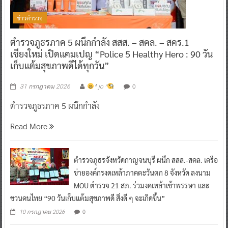
ข่าวตำรวจ
ตำรวจภูธรภาค 5 ผนึกกำลัง สสส. – สคล. – สคร.1
เชียงใหม่ เปิดแคมเปญ “Police 5 Healthy Hero : 90 วัน
เก็บแต้มสุขภาพดีได้ทุกวัน”
0
31 กรกฎาคม 2026
^ jo ^
ตำรวจภูธรภาค 5 ผนึกกำลัง
Read More
ตำรวจภูธรจังหวัดกาญจนบุรี ผนึก สสส.-สคล. เครือ
ข่ายองค์กรงดเหล้าภาคตะวันตก 8 จังหวัด ลงนาม
MOU ตำรวจ 21 สภ. ร่วมงดเหล้าเข้าพรรษา และ
ชวนคนไทย “90 วันเก็บแต้มสุขภาพดี สิ่งดี ๆ จะเกิดขึ้น”
0
10 กรกฎาคม 2026