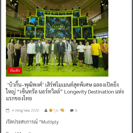
บันเทิง
‘บิวกิ้น–พุฒิพงศ์’ เสิร์ฟโมเมนต์สุดพิเศษ ฉลองเปิดยิ่ง
ใหญ่ “เซ็นทรัล นอร์ทวิลล์” Longevity Destination แห่ง
แรกของไทย
0
4 กรกฎาคม 2026
^ jo ^
เปิดประสบการณ์ “Multiply