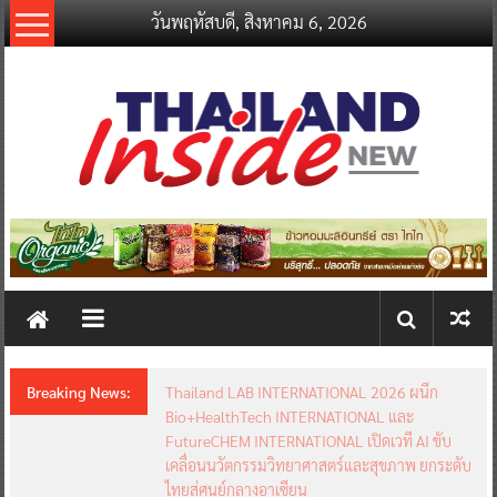
Skip
วันพฤหัสบดี, สิงหาคม 6, 2026
to
content
thailandinsidenew.com
Thailand
Inside
New
Breaking News:
Thailand LAB INTERNATIONAL 2026 ผนึก
Bio+HealthTech INTERNATIONAL และ
FutureCHEM INTERNATIONAL เปิดเวที AI ขับ
เคลื่อนนวัตกรรมวิทยาศาสตร์และสุขภาพ ยกระดับ
ไทยสู่ศูนย์กลางอาเซียน