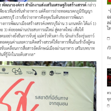
ะ พัฒนาองค์กร สำนักงานส่งเสริมเศรษฐกิจสร้างสรรค์
กล่าว
‘บ
เพียงเวทีแข่งขันทำอาหาร แต่คือการถ่ายทอดมรดกภูมิปัญญา
ฉล
นในเพชรบุรี เราเชื่อว่าอาหารคือจุดเริ่มต้นของการพัฒนา
ลล
วทางการพัฒนาเมืองสร้างสรรค์เพชรบุรีผ่าน 3 แกนหลัก ได้แก่ 1)
ไ
ก และ 3) ต่อยอดผ่านประสบการณ์ใหม่ สู่ตลาดใหม่ เพื่อให้
างยั่งยืนการจับคู่ แม่ครัวหัวเตา กับ นักเล่าเรื่องรุ่นเยาว์
ทอดคุณค่าและความคิดสร้างสรรค์ให้อาหารพื้นถิ่นเข้าถึงผู้คน
เป
็นแรงขับเคลื่อนการสื่อสารอัตลักษณ์เมืองผ่านอาหาร เสริมบทบาท
นที่รู้จักในระดับสากล”
R
คว
ทุ