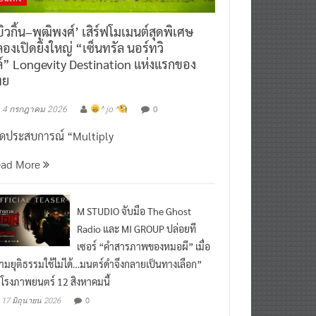
ิวกิ้น–พุฒิพงศ์’ เสิร์ฟโมเมนต์สุดพิเศษ
องเปิดยิ่งใหญ่ “เซ็นทรัล นอร์ทวิ
์” Longevity Destination แห่งแรกของ
ทย
0
4 กรกฎาคม 2026
^ jo ^
ิดประสบการณ์ “Multiply
ead More
M STUDIO จับมือ The Ghost
Radio และ MI GROUP ปล่อยที
เซอร์ “คำสารภาพของหมอผี” เมื่อ
ามยุติธรรมใช้ไม่ได้…มนตร์ดำจึงกลายเป็นทางเลือก”
กโรงภาพยนตร์ 12 สิงหาคมนี้
0
17 มิถุนายน 2026