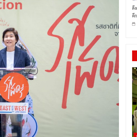
ดึ
คึก