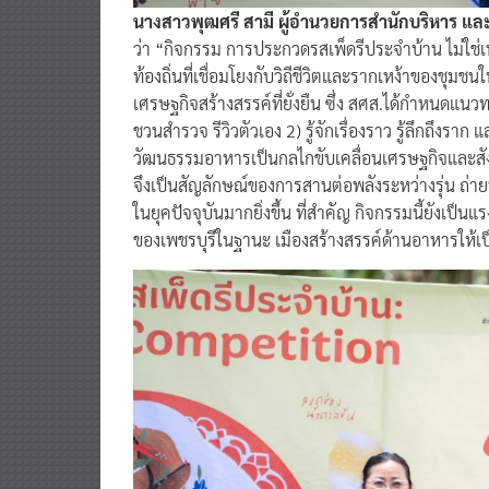
นางสาวพุฒศรี สามี ผู้อำนวยการสำนักบริหาร แล
ว่า “กิจกรรม การประกวดรสเพ็ดรีประจำบ้าน ไม่ใช่
ท้องถิ่นที่เชื่อมโยงกับวิถีชีวิตและรากเหง้าของชุมช
เศรษฐกิจสร้างสรรค์ที่ยั่งยืน ซึ่ง สศส.ได้กำหนดแน
ชวนสำรวจ รีวิวตัวเอง 2) รู้จักเรื่องราว รู้ลึกถึงรา
วัฒนธรรมอาหารเป็นกลไกขับเคลื่อนเศรษฐกิจและสังคมอย่
จึงเป็นสัญลักษณ์ของการสานต่อพลังระหว่างรุ่น ถ่าย
ในยุคปัจจุบันมากยิ่งขึ้น ที่สำคัญ กิจกรรมนี้ยังเป
ของเพชรบุรีในฐานะ เมืองสร้างสรรค์ด้านอาหารให้เป็