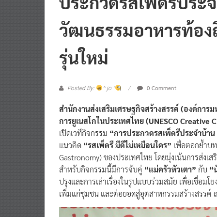
ประกวดรสเพ็ดรีประจ
วัฒนธรรมอาหารท้องถิ่
รุ่นใหม่
0 Comment
Posted By:
^ jo ^
สำนักงานส่งเสริมเศรษฐกิจสร้างสรรค์ (องค์การ
การยูเนสโกในประเทศไทย‬ ‭(UNESCO Creative 
เปิดเวทีกิจกรรม
“การประกวดรสเพ็ดรีประจำบ้าน‬ 
แนวคิด‬
“รสเพ็ดรี มีดีไม่เหมือนใคร”
เพื่อตอกย้ำบท
Gastronomy) ของประเทศไทย โดยมุ่งเน้นการส่งเสริ
สำหรับกิจกรรมนี้มีการจับคู่
“แม่ครัวหัวเตา”
กับ
“นั
ปรุงและการเล่าเรื่องในรูปแบบร่วมสมัย เพื่อเชื่อมโยง
เพิ่มแก่ชุมชน และต่อยอดสู่อุตสาหกรรมสร้างสรรค์ 