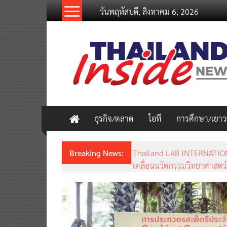
Skip
วันพฤหัสบดี, สิงหาคม 6, 2026
to
content
thailandinsidenew.com
Thailand
Inside
New
ธุรกิจ/ตลาด
ไอที
การศึกษา/เยา
Breaking News:
Thailand LAB INTERNATION
เคลื่อนนวัตกรรมวิทยาศาสตร์