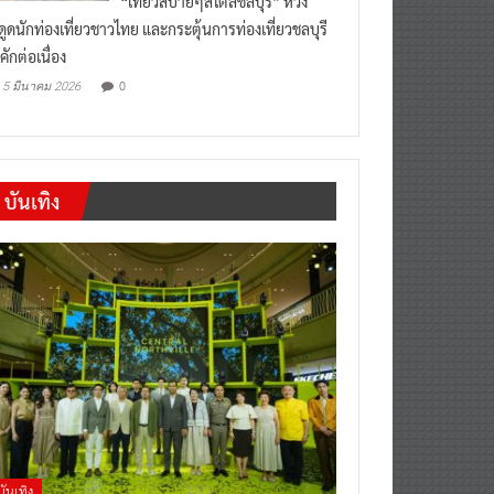
“เที่ยวสบายๆสไตล์ชลบุรี” หวัง
งดูดนักท่องเที่ยวชาวไทย และกระตุ้นการท่องเที่ยวชลบุรี
คักต่อเนื่อง
0
5 มีนาคม 2026
บันเทิง
บันเทิง