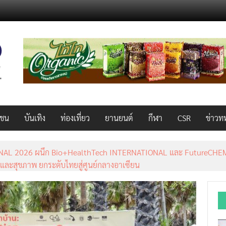
วชน
บันเทิง
ท่องเที่ยว
ยานยนต์
กีฬา
CSR
ข่าวท
AL 2026 ผนึก Bio+HealthTech INTERNATIONAL และ FutureCHEM 
และสุขภาพ ยกระดับไทยสู่ศูนย์กลางอาเซียน