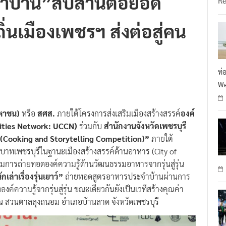
ำบ้าน”สืบสานต่อยอด
R
นเมืองเพชรฯ ส่งต่อสู่คน
ท่
We
มหาชน)
หรือ
สศส.
ภายใต้โครงการส่งเสริมเมืองสร้างสรรค์
องค์
Cities Network: UCCN)
ร่วมกับ
สำนักงานจังหวัดเพชรบุรี
(Cooking and Storytelling‬ Competition)”
ภายใต้
บาทเพชรบุรีในฐานะเมืองสร้างสรรค์ด้านอาหาร (City of
มการถ่ายทอดองค์ความรู้ด้านวัฒนธรรมอาหารจากรุ่นสู่รุ่น
กเล่าเรื่องรุ่นเยาว์”
ถ่ายทอดสูตรอาหารประจำบ้านผ่านการ
องค์ความรู้จากรุ่นสู่รุ่น ขณะเดียวกันยังเป็นเวทีสร้างคุณค่า
ณ สวนตาลลุงถนอม อำเภอบ้านลาด จังหวัดเพชรบุรี‬‬