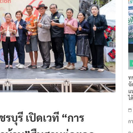
ท
จ
แน
ไ
ชรบุรี เปิดเวที “การ
กา