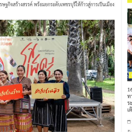
รษฐกิจสร้างสรรค์ พร้อมยกระดับเพชรบุรีให้ก้าวสู่การเป็นเมือง
16
ท
ร
เต