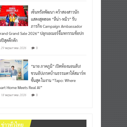
เซ็นทรัลพัฒนา คว้าสองสาวนัก
แสดงสุดฮอต “ลีน่า-หมิว” รับ
ภารกิจ Campaign Ambassador
rand Grand Sale 2026” ปลุกเอเนอร์จี้มหกรรมช้อปก
งปีสุดคึกคัก
0
29 พฤษภาคม 2026
“มาย ภาคภูมิ” เปิดห้องนอนลับ!
ชวนอัปเกรดบ้านธรรมดาให้สมาร์ท
ขั้นสุด ในงาน “Tapo: Where
art Home Meets Real AI”
0
18 พฤษภาคม 2026
ข่าวทั่วไทย