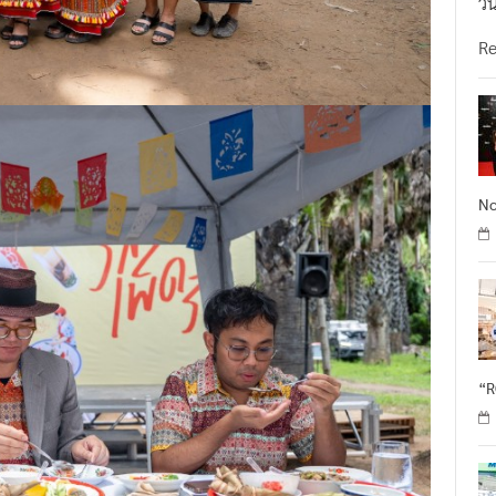
วั
R
No
“