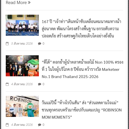
Read More
167 ปี “เจ้าท่า”เดินหน้าขับเคลื่อนคมนาคมทางน้ำ
สู่อนาคต พัฒนาโครงสร้างพื้นฐาน ยกระดับความ
ปลอดภัย สร้างเศรษฐกิจไทยเติบโตอย่างยั่งยืน
0
5 สิงหาคม 2026
“ดีโด้” ตอกย้ำผู้นำตลาดน้ำผลไม้ Non 100% ครอง
ที่ 1 ในใจผู้บริโภค 8 ปีซ้อน คว้ารางวัล Marketeer
No.1 Brand Thailand 2025-2026
0
4 สิงหาคม 2026
วันแม่ปีนี้ “ห้างโรบินสัน” ส่ง “ส่วนลดตามใจแม่”
ชวนทุกครอบครัวมาช้อปกับแคมเปญ “ROBINSON
MOM MOMENTS”
0
4 สิงหาคม 2026