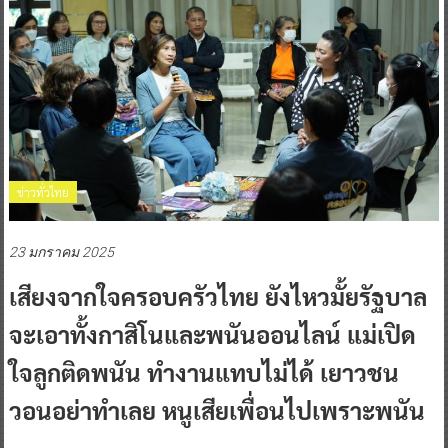
ข่าวทั่วไทย
23 มกราคม 2025
เสียงจากใจครอบครัวไทย ยังไหวมั้ยรัฐบาล
จะเอาทั้งกาสิโนและพนันออนไลน์ แม่เปิด
ใจลูกติดพนัน ทำงานแทบไม่ได้ เยาวชน
วอนอย่าทำเลย หนูเสียเพื่อนไปเพราะพนัน