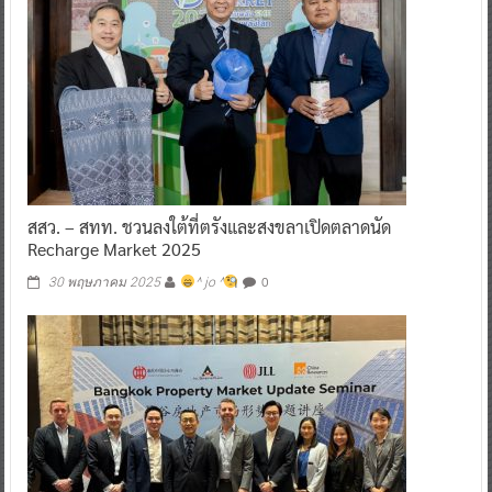
สสว. – สทท. ชวนลงใต้ที่ตรังและสงขลาเปิดตลาดนัด
Recharge Market 2025
0
30 พฤษภาคม 2025
^ jo ^