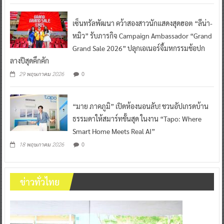
เซ็นทรัลพัฒนา คว้าสองสาวนักแสดงสุดฮอต “ลีน่า-
หมิว” รับภารกิจ Campaign Ambassador “Grand
Grand Sale 2026” ปลุกเอเนอร์จี้มหกรรมช้อปก
ลางปีสุดคึกคัก
0
29 พฤษภาคม 2026
“มาย ภาคภูมิ” เปิดห้องนอนลับ! ชวนอัปเกรดบ้าน
ธรรมดาให้สมาร์ทขั้นสุด ในงาน “Tapo: Where
Smart Home Meets Real AI”
0
18 พฤษภาคม 2026
ข่าวทั่วไทย