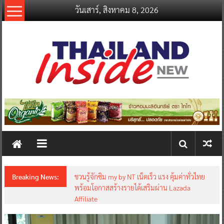
Skip
วันเสาร์, สิงหาคม 8, 2026
to
content
thailandinsidenew.com
Thailand
Inside
New
Breaking News:
ชวนรู้จักซิม my by NT เน็ตเร็ว แรง คุ้มค่าทั่วไทย
พร้อมโอกาสสร้างรายได้เสริมผ่าน Lazada
Affiliate