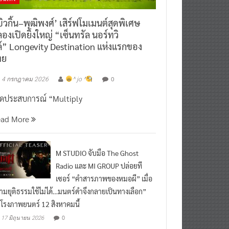
ิวกิ้น–พุฒิพงศ์’ เสิร์ฟโมเมนต์สุดพิเศษ
องเปิดยิ่งใหญ่ “เซ็นทรัล นอร์ทวิ
์” Longevity Destination แห่งแรกของ
ทย
0
4 กรกฎาคม 2026
^ jo ^
ิดประสบการณ์ “Multiply
ead More
M STUDIO จับมือ The Ghost
Radio และ MI GROUP ปล่อยที
เซอร์ “คำสารภาพของหมอผี” เมื่อ
ามยุติธรรมใช้ไม่ได้…มนตร์ดำจึงกลายเป็นทางเลือก”
กโรงภาพยนตร์ 12 สิงหาคมนี้
0
17 มิถุนายน 2026