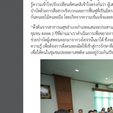
รู้ความเข้าใจปรับเปลี่ยนทัศนคติเข้าใจตรงกันว่า ผู้เ
บำบัดด้วยการสื่อสารเชิงบวกและการฟื้นฟูที่เป็นมิ
กันคนละไม้คนละมือ โดยเกิดจากความเข้มแข็งและคว
“ตั้งต้นจากสาธารณสุขอำเภอกำแพงแสนจะประสานงานก
ชุมชน ตลอด 2 ปีที่ผ่านมาเราดำเนินการเพื่อขยาย
ช่วยบำบัดผู้เสพจนออกมาจากวงโคจรนั้นมาได้ ซึ่งจะขย
ความรู้ เพื่อต้องการดึงคนหลงผิดให้เข้าสู่การรักษาที่
เพื่อให้คนในชุมชนปลอดยาเสพติด และอยู่ร่วมกันเป