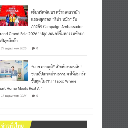
เซ็นทรัลพัฒนา คว้าสองสาวนัก
แสดงสุดฮอต “ลีน่า-หมิว” รับ
ภารกิจ Campaign Ambassador
rand Grand Sale 2026” ปลุกเอเนอร์จี้มหกรรมช้อปก
งปีสุดคึกคัก
0
29 พฤษภาคม 2026
“มาย ภาคภูมิ” เปิดห้องนอนลับ!
ชวนอัปเกรดบ้านธรรมดาให้สมาร์ท
ขั้นสุด ในงาน “Tapo: Where
art Home Meets Real AI”
0
18 พฤษภาคม 2026
ข่าวทั่วไทย