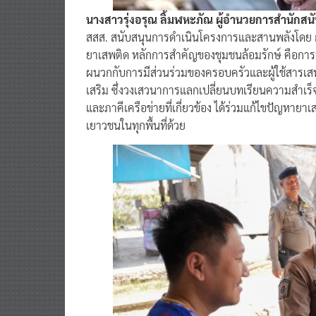
นางสาวรุ่งอรุณ ลิ้มฬหะภัณ ผู้อำนวยการสำนักสนั
สสส. สนับสนุนการดำเนินโครงการและสานพลังโดย ก
ยาเสพติด หลักการสำคัญของชุมชนล้อมรักษ์ คือการมี
ผนวกกับการมีส่วนร่วมของครอบครัวและผู้ใช้สารเ
เสริม ซึ่งวงเสวนาการแลกเปลี่ยนบทเรียนความสำเร็จข
และภาคีเครือข่ายที่เกี่ยวข้อง ได้ร่วมแก้ไขปัญหายา
เยาวชนในทุกพื้นที่ด้วย