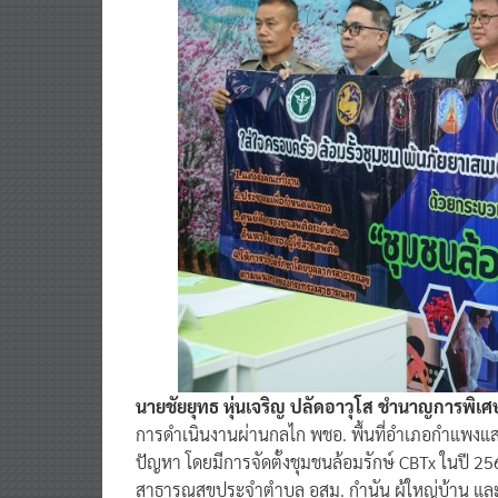
นายชัยยุทธ หุ่นเจริญ ปลัดอาวุโส ชำนาญการพ
การดำเนินงานผ่านกลไก พชอ. พื้นที่อำเภอกำแพงแ
ปัญหา โดยมีการจัดตั้งชุมชนล้อมรักษ์ CBTx ในปี 25
สาธารณสุขประจำตำบล อสม. กำนัน ผู้ใหญ่บ้าน แ