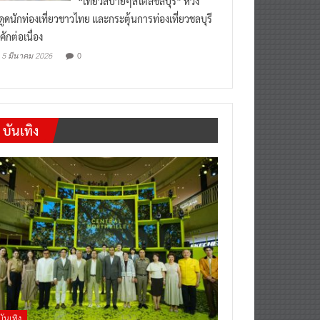
“เที่ยวสบายๆสไตล์ชลบุรี” หวัง
งดูดนักท่องเที่ยวชาวไทย และกระตุ้นการท่องเที่ยวชลบุรี
คักต่อเนื่อง
0
5 มีนาคม 2026
บันเทิง
บันเทิง