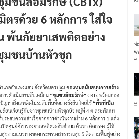
ชุมชนล้อมรักษ์ (CBTx)
R
นมิตรด้วย 6 หลักการ ใส่ใจ
น พ้นภัยยาเสพติดอย่าง
ท่
บชุมชนบ้านหัวชุก
We
สุขอำเภอกำแพงแสน จังหวัดนครปฐม
กองทุนสนับสนุนการสร้าง
็จการดำเนินงานขับเคลื่อน
“ชุมชนล้อมรักษ์”
CBTx พร้อมถอด
หาสิ่งเสพติดในระดับพื้นที่อย่างยั่งยืน โดยใช้
“พื้นที่เป็น
ี่ยนเรียนรู้กับชาวชุมชนบ้านหัวชุกบัว หมู่ที่ 4 ต.สระพัฒนา
ที่ประสบความสำเร็จจากการดำเนินงานผ่าน 6 หลักการ 1.แต่ง
ิดศูนย์คัดกรองยาเสพติดระดับตำบล ค้นหา คัดกรอง ผู้ใช้
ณสุขตามแนวทางของกระทรวงสาธารณสุข 5.ติดตามฟื้นฟูอย่าง