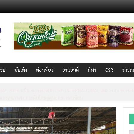
วชน
บันเทิง
ท่องเที่ยว
ยานยนต์
กีฬา
CSR
ข่าวท
AL 2026 ผนึก Bio+HealthTech INTERNATIONAL และ FutureCHEM 
และสุขภาพ ยกระดับไทยสู่ศูนย์กลางอาเซียน