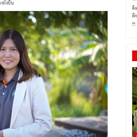
ยั่งยืน
ดึ
คึก