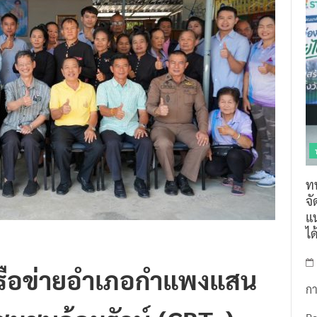
ท
จ
แน
ไ
ครือข่ายอำเภอกำแพงแสน
กา