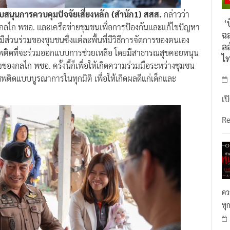
บสนุนการควบคุมปัจจัยเสี่ยงหลัก (สำนัก1) สสส.
กล่าวว่า
‘บ
ลไก พชอ. และเครือข่ายชุมชนเพื่อการป้องกันและแก้ไขปัญหา
ฉล
ส่วนร่วมของชุมชนซึ่งแต่ละพื้นที่มีวิธีการจัดการของตนเอง
ลล
สพติดที่จะร่วมออกแบบการช่วยเหลือ โดยมีสาธารณสุขคอยหนุน
ไ
องกลไก พชอ. ครั้งนี้ก็เพื่อให้เกิดความร่วมมือระหว่างชุมชน
เสพติดแบบบูรณาการในทุกมิติ เพื่อให้เกิดผลดีแก่เด็กและ
เป
R
คว
ทุ