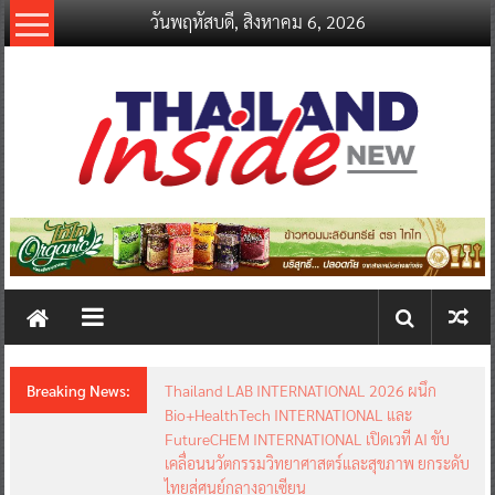
Skip
วันพฤหัสบดี, สิงหาคม 6, 2026
to
content
thailandinsidenew.com
Thailand
Inside
New
Breaking News:
Thailand LAB INTERNATIONAL 2026 ผนึก
Bio+HealthTech INTERNATIONAL และ
FutureCHEM INTERNATIONAL เปิดเวที AI ขับ
เคลื่อนนวัตกรรมวิทยาศาสตร์และสุขภาพ ยกระดับ
ไทยสู่ศูนย์กลางอาเซียน