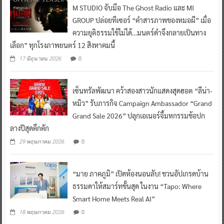
M STUDIO จับมือ The Ghost Radio และ MI
GROUP ปล่อยทีเซอร์ “คำสารภาพของหมอผี” เมื่อ
ความยุติธรรมใช้ไม่ได้…มนตร์ดำจึงกลายเป็นทาง
เลือก” ทุกโรงภาพยนตร์ 12 สิงหาคมนี้
0
17 มิถุนายน 2026
เซ็นทรัลพัฒนา คว้าสองสาวนักแสดงสุดฮอต “ลีน่า-
หมิว” รับภารกิจ Campaign Ambassador “Grand
Grand Sale 2026” ปลุกเอเนอร์จี้มหกรรมช้อปก
ลางปีสุดคึกคัก
0
29 พฤษภาคม 2026
“มาย ภาคภูมิ” เปิดห้องนอนลับ! ชวนอัปเกรดบ้าน
ธรรมดาให้สมาร์ทขั้นสุด ในงาน “Tapo: Where
Smart Home Meets Real AI”
0
18 พฤษภาคม 2026