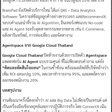
ของลูกค้า (Conversion Rate) จาก 7% ขึ้นไปสูงถึง 10% ได้สำเร็จ
BrainPad ยังเปิดตัวบริการใหม่ ได้แก่ DAS – Data Analytics
Software: วิเคราะห์ข้อมูลลูกค้าอย่างครบวงจร และRecommendX:
ระบบคำแนะนำที่รวม AI Algorithm, อินเทอร์เฟซแบบ No-code
และ AI Agent รองรับอุตสาหกรรมหลากหลาย เช่น E-Commerce,
อสังหาริมทรัพย์, การท่องเที่ยว และจัดหางาน
Agentspace จาก Google Cloud Thailand
Google Cloud Thailand
ปิดท้ายงานด้วยการเปิดตัว
Agentspace
แพลตฟอร์ม
AI Agent
แบบรวมศูนย์ ที่ไม่เพียงตอบคำถาม แต่ยัง
“คิดและตัดสินใจแทน”
ในงานซ้ำซ้อน พร้อมผลลัพธ์ที่บริษัทอ้างว่า:
เพิ่ม ROI แคมเปญ 10%, ลดเวลาทำรายงาน 95%, และลดอัตราลา
ออกของพนักงาน 20%
บทสรุปงาน
งานสัมมนาครั้งนี้ตอกย้ำว่า AI และ Big Data ไม่เพียงเป็นเทรนด์ แต่
เป็นเครื่องมือเชิงกลยุทธ์และการปฏิบัติการจริง โดย ConnectX เน้น