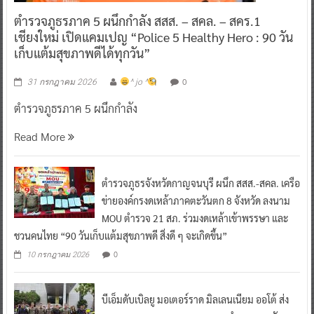
ตำรวจภูธรภาค 5 ผนึกกำลัง สสส. – สคล. – สคร.1
เชียงใหม่ เปิดแคมเปญ “Police 5 Healthy Hero : 90 วัน
เก็บแต้มสุขภาพดีได้ทุกวัน”
0
31 กรกฎาคม 2026
^ jo ^
ตำรวจภูธรภาค 5 ผนึกกำลัง
Read More
ตำรวจภูธรจังหวัดกาญจนบุรี ผนึก สสส.-สคล. เครือ
ข่ายองค์กรงดเหล้าภาคตะวันตก 8 จังหวัด ลงนาม
MOU ตำรวจ 21 สภ. ร่วมงดเหล้าเข้าพรรษา และ
ชวนคนไทย “90 วันเก็บแต้มสุขภาพดี สิ่งดี ๆ จะเกิดขึ้น”
0
10 กรกฎาคม 2026
บีเอ็มดับเบิลยู มอเตอร์ราด มิลเลนเนียม ออโต้ ส่ง