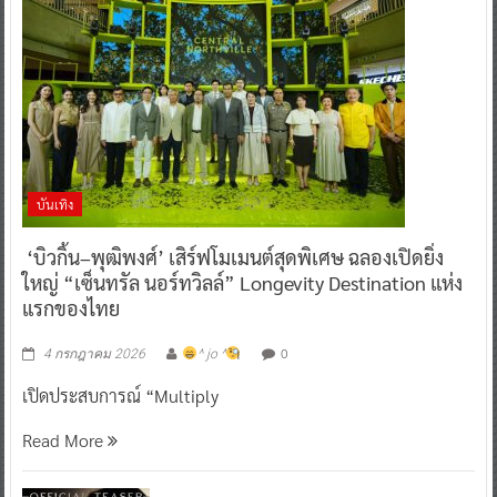
บันเทิง
‘บิวกิ้น–พุฒิพงศ์’ เสิร์ฟโมเมนต์สุดพิเศษ ฉลองเปิดยิ่ง
ใหญ่ “เซ็นทรัล นอร์ทวิลล์” Longevity Destination แห่ง
แรกของไทย
0
4 กรกฎาคม 2026
^ jo ^
เปิดประสบการณ์ “Multiply
Read More