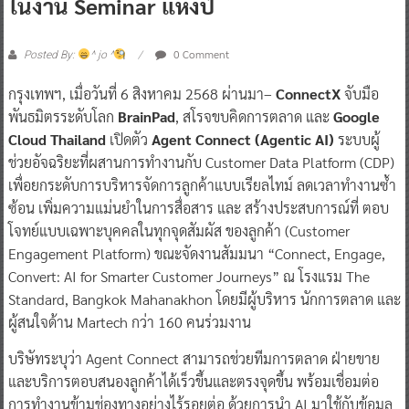
ในงาน Seminar แห่งปี
0 Comment
Posted By:
^ jo ^
กรุงเทพฯ, เมื่อวันที่ 6 สิงหาคม 2568 ผ่านมา–
ConnectX
จับมือ
พันธมิตรระดับโลก
BrainPad
, สโรจขบคิดการตลาด และ
Google
Cloud Thailand
เปิดตัว
Agent Connect (Agentic AI)
ระบบผู้
ช่วยอัจฉริยะที่ผสานการทำงานกับ Customer Data Platform (CDP)
เพื่อยกระดับการบริหารจัดการลูกค้าแบบเรียลไทม์ ลดเวลาทำงานซ้ำ
ซ้อน เพิ่มความแม่นยำในการสื่อสาร และ สร้างประสบการณ์ที่ ตอบ
โจทย์แบบเฉพาะบุคคลในทุกจุดสัมผัส ของลูกค้า (Customer
Engagement Platform) ขณะจัดงานสัมมนา “Connect, Engage,
Convert: AI for Smarter Customer Journeys” ณ โรงแรม The
Standard, Bangkok Mahanakhon โดยมีผู้บริหาร นักการตลาด และ
ผู้สนใจด้าน Martech กว่า 160 คนร่วมงาน
บริษัทระบุว่า Agent Connect สามารถช่วยทีมการตลาด ฝ่ายขาย
และบริการตอบสนองลูกค้าได้เร็วขึ้นและตรงจุดขึ้น พร้อมเชื่อมต่อ
การทำงานข้ามช่องทางอย่างไร้รอยต่อ ด้วยการนำ AI มาใช้กับข้อมูล