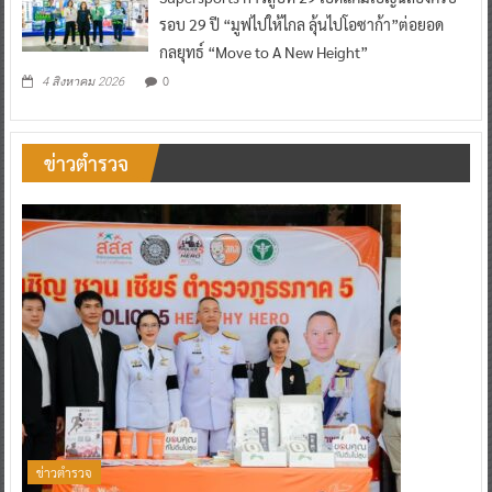
รอบ 29 ปี “มูฟไปให้ไกล ลุ้นไปโอซาก้า”ต่อยอด
กลยุทธ์ “Move to A New Height”
0
4 สิงหาคม 2026
ข่าวตำรวจ
ข่าวตำรวจ