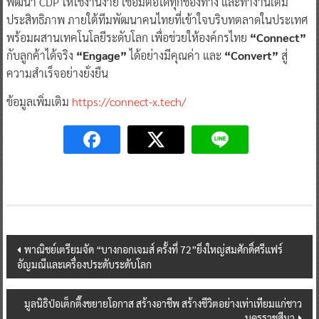
พัฒนา CDP ให้ใช้งานง่าย เชื่อมต่อได้ทุกช่องทาง และทำงานเต็ม
ประสิทธิภาพ ภายใต้ทีมพัฒนาคนไทยที่เข้าใจบริบทตลาดในประเทศ
พร้อมผสานเทคโนโลยีระดับโลก เพื่อช่วยให้องค์กรไทย
“Connect”
กับลูกค้าได้จริง
“Engage”
ได้อย่างมีคุณค่า และ
“Convert”
สู่
ความสำเร็จอย่างยั่งยืน
ข้อมูลเพิ่มเติม
https://connect-x.tech/
Post
พาณิชย์เตรียมจัด “บางกอกเจมส์ ครั้งที่ 72”ยิ่งใหญ่สมศักดิ์ศรีแฟร์
อัญมณีและเครื่องประดับระดับโลก
navigation
มูลนิธิป่อเต็กตึ๊งขยายโอกาส สร้างอาชีพ สร้างชีวิตอย่างเท่าเทียมแก่ชาว
นครราชสีมา