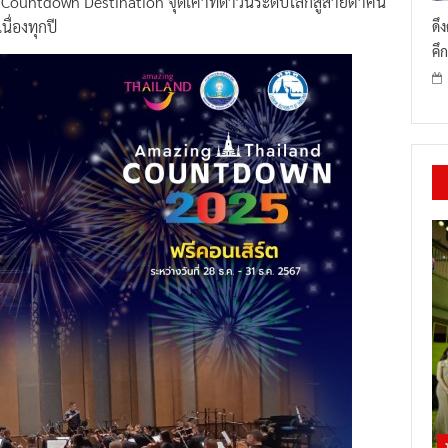
l Countdown Destination จุดเคาท์ดาวน์ระดับโลกสู่สายตาคน
นื่องทุกปี
ดึ
คึก