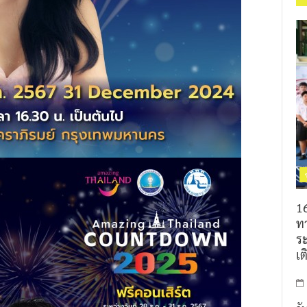
16
ท
ร
เต