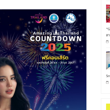
“G
ลา
Sm