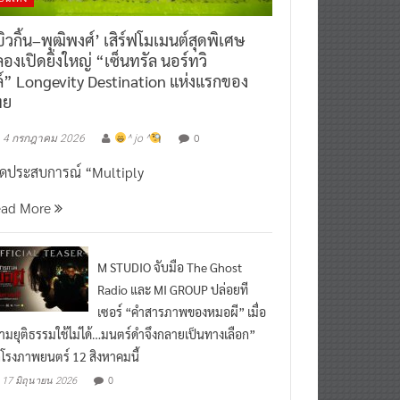
ิวกิ้น–พุฒิพงศ์’ เสิร์ฟโมเมนต์สุดพิเศษ
องเปิดยิ่งใหญ่ “เซ็นทรัล นอร์ทวิ
์” Longevity Destination แห่งแรกของ
ทย
0
4 กรกฎาคม 2026
^ jo ^
ิดประสบการณ์ “Multiply
ead More
M STUDIO จับมือ The Ghost
Radio และ MI GROUP ปล่อยที
เซอร์ “คำสารภาพของหมอผี” เมื่อ
ามยุติธรรมใช้ไม่ได้…มนตร์ดำจึงกลายเป็นทางเลือก”
กโรงภาพยนตร์ 12 สิงหาคมนี้
0
17 มิถุนายน 2026