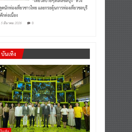
“เที่ยวสบายๆสไตล์ชลบุรี” หวัง
งดูดนักท่องเที่ยวชาวไทย และกระตุ้นการท่องเที่ยวชลบุรี
คักต่อเนื่อง
0
5 มีนาคม 2026
บันเทิง
บันเทิง