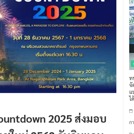
ท
จ
แน
ไ
ountdown 2025 ส่งมอบ
กา