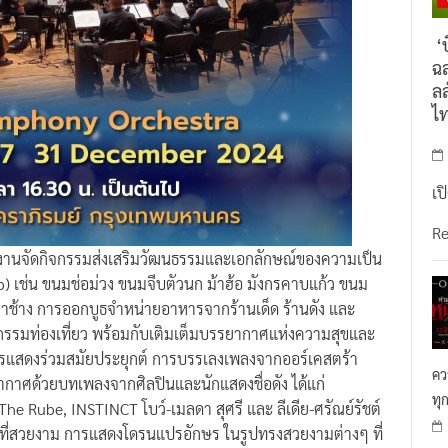
‘บ
ฉล
ลล
ไ
เป
R
านจัดกิจกรรมส่งเสริมวัฒนธรรมและเอกลักษณ์ของความเป็น
) เช่น ขนมช่อม่วง ขนมจีบตัวนก ม้าฮ้อ มังกรคาบแก้ว ขนม
๊กตาช้าง การออกบูธจำหน่ายอาหารจากร้านเด็ด ร้านดัง และ
กรรมท่องเที่ยว พร้อมกับเติมเต็มบรรยากาศแห่งความสุขและ
รแสดงร่วมสมัยประยุกต์ การบรรเลงเพลงจากออร์เคสตร้า
คว
าศด้วยบทเพลงจากศิลปินและนักแสดงชื่อดัง ได้แก่
ทุ
e Rube, INSTINCT โบว์-เมลดา สุศรี และ ลีเดีย-ศรัณย์รัชต์
ที่สวยงาม การแสดงโดรนแปรอักษร ในรูปทรงสวยงามต่างๆ ที่