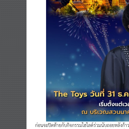
ก่อนจะปิดท้ายกับกิจกรรมไฮไลต์ร่วมนับถอยหลังก้าวเ