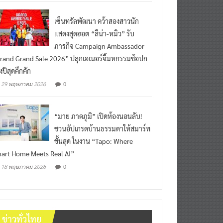
เซ็นทรัลพัฒนา คว้าสองสาวนัก
แสดงสุดฮอต “ลีน่า-หมิว” รับ
ภารกิจ Campaign Ambassador
rand Grand Sale 2026” ปลุกเอเนอร์จี้มหกรรมช้อปก
งปีสุดคึกคัก
0
29 พฤษภาคม 2026
“มาย ภาคภูมิ” เปิดห้องนอนลับ!
ชวนอัปเกรดบ้านธรรมดาให้สมาร์ท
ขั้นสุด ในงาน “Tapo: Where
art Home Meets Real AI”
0
18 พฤษภาคม 2026
ข่าวทั่วไทย