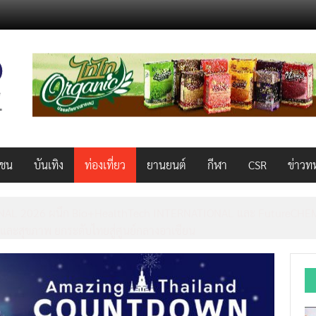
วชน
บันเทิง
ท่องเที่ยว
ยานยนต์
กีฬา
CSR
ข่าวท
AL 2026 ผนึก Bio+HealthTech INTERNATIONAL และ FutureCHEM 
และสุขภาพ ยกระดับไทยสู่ศูนย์กลางอาเซียน