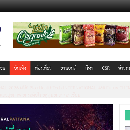
วชน
บันเทิง
ท่องเที่ยว
ยานยนต์
กีฬา
CSR
ข่าวท
AL 2026 ผนึก Bio+HealthTech INTERNATIONAL และ FutureCHEM 
และสุขภาพ ยกระดับไทยสู่ศูนย์กลางอาเซียน