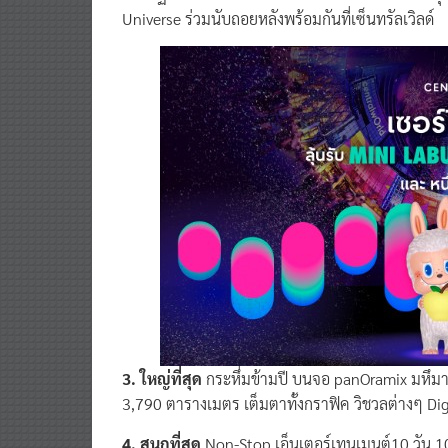
Universe ร่วมนับถอยหลังพร้อมกันที่เซ็นทรัลเวิลด์
3. ใหญ่ที่สุด
กระหึ่มข้ามปี บนจอ panOramix มหึมาก
3,790 ตารางเมตร เต็มตาทั้งกราฟิค วิชวลต่างๆ Digit
4. สนุกที่สุด
Non-Stop เอ็นเตอร์เทนเมนต์10 วัน 10 คื