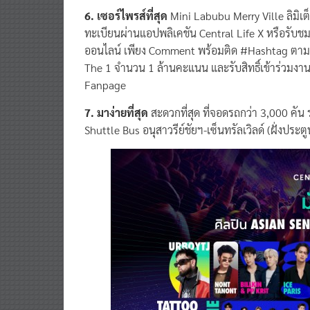
6. เซอร์ไพรส์ที่สุด
Mini Labubu Merry Ville ลิมิเต็
ทะเบียนผ่านแอปพลิเคชัน Central Life X หรือรับ
ออนไลน์ เพียง Comment พร้อมติด #Hashtag ตามก
The 1 จำนวน 1 ล้านคะแนน และรับสิทธิ์เข้าร่วมง
Fanpage
7. มาง่ายที่สุด
สะดวกที่สุด ที่จอดรถกว่า 3,000 คัน 
Shuttle Bus อนุสาวรีย์ชัยฯ-เซ็นทรัลเวิลด์ (ฝั่งประตูน