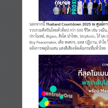
นอกจากนี้
Thailand Countdown 2025 ณ ศูนย์การ
รวบรวมศิลปินไทยตัวท็อป กว่า 500 ชีวิต เช่น วงม
ปราโมทย์, Bigass, สิงโต นำโชค, Sillyfools, โก้ Mr.
Boy Peacemaker, เต้ย พงศกร, มอส ปฏิภาน, ลำไย ไ
อลังการพลุนับแสน แสงสีเสียงจัดเต็มกระหึ่มทั่วไทย