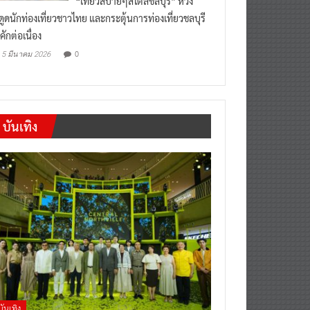
“เที่ยวสบายๆสไตล์ชลบุรี” หวัง
งดูดนักท่องเที่ยวชาวไทย และกระตุ้นการท่องเที่ยวชลบุรี
คักต่อเนื่อง
0
5 มีนาคม 2026
บันเทิง
บันเทิง