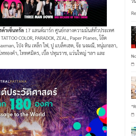
วั
R
ค้าเซ็นทรัล
17 แลนด์มาร์ก ศูนย์กลางความมันส์ทั่วประเทศ
ีน, TATTOO COLOR, PARADOX, ZEAL, Paper Planes, โอ๊ต
Saxman, โป่ง หิน เหล็ก ไฟ, ปู แบล็คเฮด, จ๊ะ นงผณี, หนุ่มกะลา,
หทองคำ, ไททศมิตร, เบิ้ล ปทุมราช, แว่นใหญ่ ฯลฯ และ
No
“