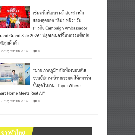
เซ็นทรัลพัฒนา คว้าสองสาวนัก
แสดงสุดฮอต “ลีน่า-หมิว” รับ
ภารกิจ Campaign Ambassador
rand Grand Sale 2026” ปลุกเอเนอร์จี้มหกรรมช้อปก
งปีสุดคึกคัก
0
29 พฤษภาคม 2026
“มาย ภาคภูมิ” เปิดห้องนอนลับ!
ชวนอัปเกรดบ้านธรรมดาให้สมาร์ท
ขั้นสุด ในงาน “Tapo: Where
art Home Meets Real AI”
0
18 พฤษภาคม 2026
ข่าวทั่วไทย