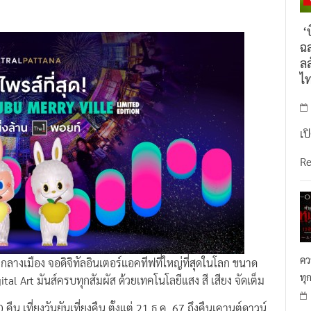
‘บ
ฉล
ลล
ไ
เป
R
คว
ลางเมือง จอดิจิทัลอินเตอร์แอคทีฟที่ใหญ่ที่สุดในโลก ขนาด
ทุ
al Art มันส์ครบทุกสัมผัส ด้วยเทคโนโลยีแสง สี เสียง จัดเต็ม
น เที่ยงวันยันเที่ยงคืน ตั้งแต่ 21 ธ.ค. 67 ถึงคืนเคานต์ดาวน์