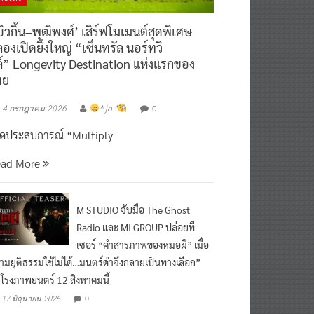
ิวกิ้น–พุฒิพงศ์’ เสิร์ฟโมเมนต์สุดพิเศษ
องเปิดยิ่งใหญ่ “เซ็นทรัล นอร์ทวิ
์” Longevity Destination แห่งแรกของ
ทย
0
4 กรกฎาคม 2026
^ jo ^
ิดประสบการณ์ “Multiply
ead More
M STUDIO จับมือ The Ghost
Radio และ MI GROUP ปล่อยที
เซอร์ “คำสารภาพของหมอผี” เมื่อ
ามยุติธรรมใช้ไม่ได้…มนตร์ดำจึงกลายเป็นทางเลือก”
กโรงภาพยนตร์ 12 สิงหาคมนี้
0
17 มิถุนายน 2026