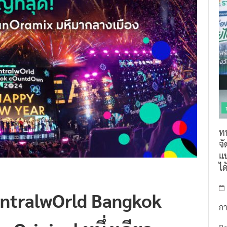
ท
จ
แน
ไ
CentralwOrld Bangkok
กา