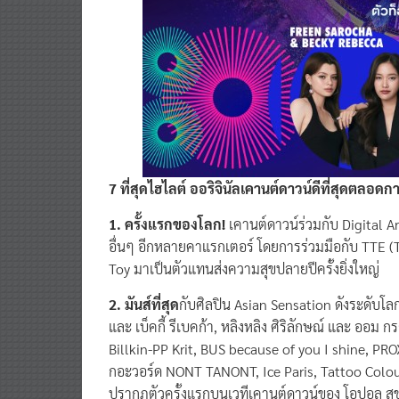
7 ที่สุดไฮไลต์ ออริจินัลเคานต์ดาวน์ดีที่สุดตลอด
1. ครั้งแรกของโลก!
เคานต์ดาวน์ร่วมกับ Digital A
อื่นๆ อีกหลายคาแรกเตอร์ โดยการร่วมมือกับ TTE (T
Toy มาเป็นตัวแทนส่งความสุขปลายปีครั้งยิ่งใหญ่
2. มันส์ที่สุด
กับศิลปิน Asian Sensation ดังระดับโ
และ เบ็คกี้ รีเบคก้า, หลิงหลิง ศิริลักษณ์ และ ออม 
Billkin-PP Krit, BUS because of you I shine, PROX
กอะวอร์ด NONT TANONT, Ice Paris, Tattoo Col
ปรากฏตัวครั้งแรกบนเวทีเคานต์ดาวน์ของ โอปอล สุ