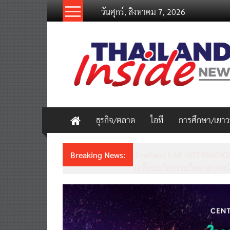
Skip
วันศุกร์, สิงหาคม 7, 2026
to
content
thailandinsidenew.com
Thailand
Inside
New
ธุรกิจ/ตลาด
ไอที
การศึกษา/เยา
Breaking News:
Thailand LAB INTERNATION
เคลื่อนนวัตกรรมวิทยาศาสตร์