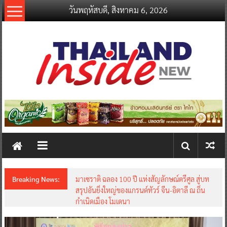
Skip
วันพฤหัสบดี, สิงหาคม 6, 2026
to
content
thailandinsidenew.com
Thailand
Inside
New
Breaking News:
มาเซราติ ฉลอง 100 ปี แห่งสัญลักษณ์ตรีศูล สู่บท
สรุปอันยิ่งใหญ่ของแกรนด์ทัวร์ จีน-อิตาลี ณ ถิ่น
กำเนิดเมือง โมเดนา