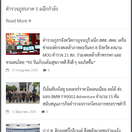
ตำรวจภูธรภาค 5 ผนึกกำลัง
Read More
ตำรวจภูธรจังหวัดกาญจนบุรี ผนึก สสส.-สคล. เครือ
ข่ายองค์กรงดเหล้าภาคตะวันตก 8 จังหวัด ลงนาม
MOU ตำรวจ 21 สภ. ร่วมงดเหล้าเข้าพรรษา และ
ชวนคนไทย “90 วันเก็บแต้มสุขภาพดี สิ่งดี ๆ จะเกิดขึ้น”
0
10 กรกฎาคม 2026
บีเอ็มดับเบิลยู มอเตอร์ราด มิลเลนเนียม ออโต้ ส่ง
มอบ BMW F900GS Adventure จำนวน 15 คัน
สนับสนุนภารกิจตำรวจจราจรโครงการพระราชดำริ
0
13 มิถุนายน 2026
ป.ป.ส. คิกออฟบิ๊กอีเวนต์ ดึงพลังมวลชนร่วมแจ้ง