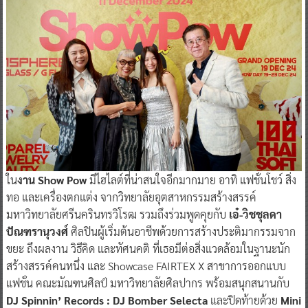
ใน
งาน Show Pow
มีไฮไลต์ที่น่าสนใจอีกมากมาย อาทิ แฟชั่นโชว์ สิ่ง
ทอ และเครื่องตกแต่ง จากวิทยาลัยอุตสาหกรรมสร้างสรรค์
มหาวิทยาลัยศรีนครินทรวิโรฒ รวมถึงร่วมพูดคุยกับ
เอ๋-วิชชุลดา
ปัณฑรานุวงศ์
ศิลปินผู้เริ่มต้นอาชีพด้วยการสร้างประติมากรรมจาก
ขยะ ถึงผลงาน วิธีคิด และทัศนคติ ที่เธอมีต่อสิ่งแวดล้อมในฐานะนัก
สร้างสรรค์คนหนึ่ง และ Showcase FAIRTEX X สาขาการออกแบบ
แฟชั่น คณะมัณฑนศิลป์ มหาวิทยาลัยศิลปากร พร้อมสนุกสนานกับ
DJ Spinnin’ Records : DJ Bomber Selecta
และปิดท้ายด้วย
Mini