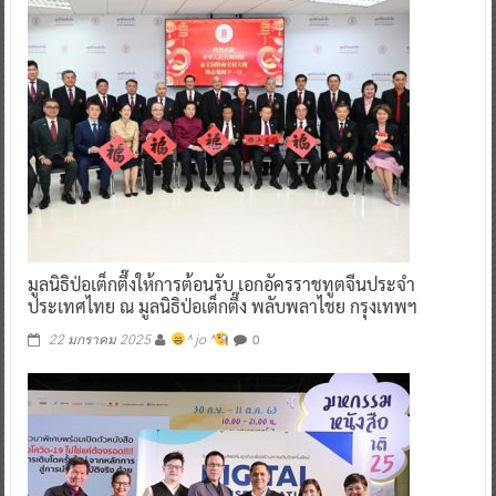
มูลนิธิป่อเต็กตึ๊งให้การต้อนรับ เอกอัครราชทูตจีนประจำ
ประเทศไทย ณ มูลนิธิป่อเต็กตึ๊ง พลับพลาไชย กรุงเทพฯ
0
22 มกราคม 2025
^ jo ^