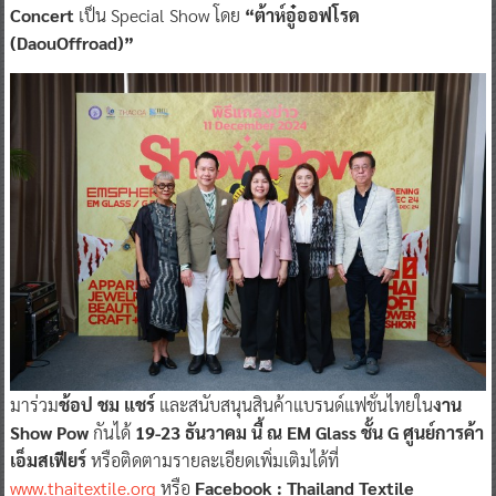
Concert
เป็น Special Show โดย
“ต้าห์อู๋ออฟโรด
(DaouOffroad)”
มาร่วม
ช้อป ชม แชร์
และสนับสนุนสินค้าแบรนด์แฟชั่นไทยใน
งาน
Show Pow
กันได้
19-23 ธันวาคม นี้ ณ EM Glass ชั้น G ศูนย์การค้า
เอ็มสเฟียร์
หรือติดตามรายละเอียดเพิ่มเติมได้ที่
www.thaitextile.org
หรือ
Facebook : Thailand Textile