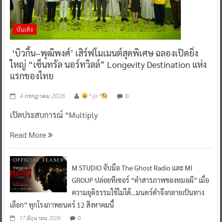
บันเทิง
‘บิวกิ้น–พุฒิพงศ์’ เสิร์ฟโมเมนต์สุดพิเศษ ฉลองเปิดยิ่ง
ใหญ่ “เซ็นทรัล นอร์ทวิลล์” Longevity Destination แห่ง
แรกของไทย
0
4 กรกฎาคม 2026
^ jo ^
เปิดประสบการณ์ “Multiply
Read More
M STUDIO จับมือ The Ghost Radio และ MI
GROUP ปล่อยทีเซอร์ “คำสารภาพของหมอผี” เมื่อ
ความยุติธรรมใช้ไม่ได้…มนตร์ดำจึงกลายเป็นทาง
เลือก” ทุกโรงภาพยนตร์ 12 สิงหาคมนี้
0
17 มิถุนายน 2026