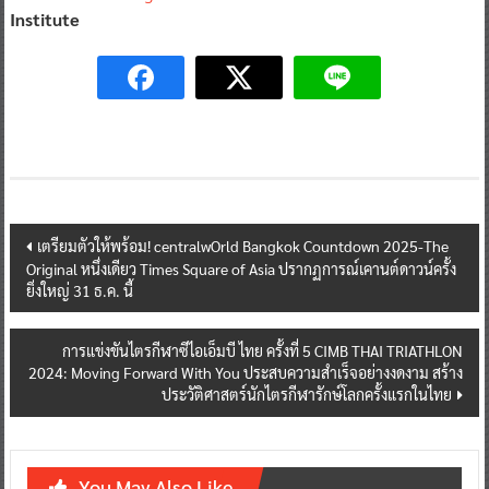
Institute
Post
เตรียมตัวให้พร้อม! centralwOrld Bangkok Countdown 2025-The
Original หนึ่งเดียว Times Square of Asia ปรากฏการณ์เคานต์ดาวน์ครั้ง
navigation
ยิ่งใหญ่ 31 ธ.ค. นี้
การแข่งขันไตรกีฬาซีไอเอ็มบี ไทย ครั้งที่ 5 CIMB THAI TRIATHLON
2024: Moving Forward With You ประสบความสำเร็จอย่างงดงาม สร้าง
ประวัติศาสตร์นักไตรกีฬารักษ์โลกครั้งแรกในไทย
You May Also Like