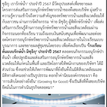
ซุอิกุ: เรารักษ์น้ำ’ ประจำปี 2567 มีวัตถุประสงค์เพื่อขยายผล
โครงการส่งเสริมการอนุรักษ์ทรัพยากรน้ำของทั้งสองบริษัท มุ่งสร้าง
ความรู้ความเข้าใจถึงความสำคัญของทรัพยากรน้ำและสิ่งแวดล้อมให้
กับเยาวชน ผ่านการจัดกิจกรรม ‘ค่าย มิซุอิกุ ผู้พิทักษ์รักษ์น้ำ’ เพื่อส่ง
เสริมการเรียนรู้ด้านการอนุรักษ์ทรัพยากรน้ำและสิ่งแวดล้อมผ่าน
กิจกรรมนอกห้องเรียน รวมถึงมอบเงินสนับสนุนเพื่อพัฒนาและต่อย
อดโครงการอนุรักษ์ทรัพยากรน้ำและสิ่งแวดล้อมภายในโรงเรียนแบบ
บูรณาการ และขยายผลสู่ชุมชนโดยรอบ เพื่อคัดเลือกเป็น
‘โรงเรียน
ต้นแบบรักษ์น้ำ มิซุอิกุ’ ประจำปี 2567
ตลอดจนกิจกรรมอนุรักษ์ป่า
ต้นน้ำ เพื่อปลูกฝังและส่งเสริมการอนุรักษ์ทรัพยากรน้ำและสิ่ง
แวดล้อมให้แก่คนในพื้นที่ และเปิดโอกาสให้พนักงานของบริษัทฯ ได้มี
ส่วนร่วม ซึ่งจะช่วยให้เกิดการพัฒนาที่ยั่งยืนทั้งในมิติสิ่งแวดล้อมและ
มิติทางสังคมอย่างเป็นรูปธรรม ตอกย้ำค่านิยมองค์กรของเรา คือ
‘การเติบโตอย่างยั่งยืน’ (Growing for Good) ซึ่งเป็นสิ่งที่ทั้งสองบริษัท
ยึดมั่นในการดำเนินธุรกิจตลอดมา”