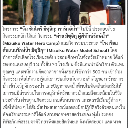
โครงการ
“วัน ซันโทรี่ มิซุอิกุ: เรารักษ์น้ำ”
ในปีนี้ ประกอบด้วย
กิจกรรมหลัก ได้แก่ กิจกรรม
“ค่าย มิซุอิกุ ผู้พิทักษ์รักษ์น้ำ”
(Mizuiku Water Hero Camp)
และกิจกรรมประกวด
“โรงเรียน
ต้นแบบรักษ์น้ำ มิซุอิกุ”
(Mizuiku Water Model School)
โดย
ทำการคัดเลือกโรงเรียนระดับประถมศึกษาในจังหวัดเป้าหมาย ได้แก่
ระยองและชลบุรี รวมทั้งสิ้น 30 โรงเรียน ซึ่งมีแกนนำนักเรียน ตัวแทน
คุณครู และพนักงานจิตอาสาจากทั้งสองบริษัทกว่า 500 คน เข้าร่วม
กิจกรรม เพื่อให้ความรู้แก่เยาวชนเกี่ยวกับความสำคัญของทรัพยากร
น้ำ เข้าใจวัฏจักรของน้ำ และปัญหาของน้ำที่พบในท้องถิ่นส่งเสริมให้
เยาวชนมีส่วนร่วมในการอนุรักษ์ทรัพยากรน้ำและสิ่งแวดล้อมในชีวิต
ประจําวัน ผ่านฐานกิจกรรม เกมสันทนาการ และสถานีเรียนรู้ต่าง ๆ
เพื่อให้น้อง ๆ ได้สัมผัสประสบการณ์และลงมือปฏิบัติจริงด้วยตนเองใน
ห้องเรียนธรรมชาติได้แก่ สวนพฤกษศาสตร์ระยอง ทุ่งโปรงทอง
พิพิธภัณฑ์ธรรมชาติวิทยาพืชและสัตว์ทะเล จังหวัดระยอง และ หาด