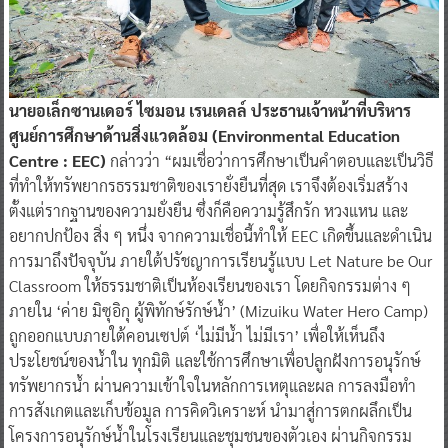
นายอเล็กซานเดอร์ ไซมอน เรนเดลล์ ประธานเจ้าหน้าที่บริหาร
ศูนย์การศึกษาด้านสิ่งแวดล้อม (Environmental Education
Centre : EEC)
กล่าวว่า “ผมเชื่อว่าการศึกษาเป็นคำตอบและเป็นวิธี
ที่ทำให้ทรัพยากรธรรมชาติของเรายั่งยืนที่สุด เราจึงต้องเริ่มสร้าง
ตั้งแต่รากฐานของความยั่งยืน ซึ่งก็คือความรู้สึกรัก หวงแหน และ
อยากปกป้อง สิ่ง ๆ หนึ่ง จากความเชื่อนี้ทำให้ EEC เกิดขึ้นและดำเนิน
การมาถึงปัจจุบัน ภายใต้ปรัชญาการเรียนรู้แบบ Let Nature be Our
Classroom ให้ธรรมชาติเป็นห้องเรียนของเรา โดยกิจกรรมต่าง ๆ
ภายใน ‘ค่าย มิซุอิกุ ผู้พิทักษ์รักษ์น้ำ’ (Mizuiku Water Hero Camp)
ถูกออกแบบภายใต้คอนเซปต์ ‘ไม่มีน้ำ ไม่มีเรา’ เพื่อให้เห็นถึง
ประโยชน์ของน้ำใน ทุกมิติ และใช้การศึกษาเพื่อปลูกฝังการอนุรักษ์
ทรัพยากรน้ำ ผ่านความเข้าใจในหลักการเหตุและผล การลงมือทำ
การสังเกตและเก็บข้อมูล การคิดวิเคราะห์ นำมาสู่การตกผลึกเป็น
โครงการอนุรักษ์น้ำในโรงเรียนและชุมชนของตัวเอง ผ่านกิจกรรม