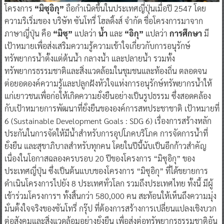
โครงการ
“มิซุอิกุ”
ถือกำเนิดขึ้นในประเทศญี่ปุ่นเมื่อปี 2547 โดย
ความริเริ่มของ บริษัท ซันโทรี่ โฮลดิ้งส์ จำกัด ชื่อโครงการมาจาก
ภาษาญี่ปุ่น คือ
“มิซุ”
แปลว่า
น้ำ
และ
“อิกุ”
แปลว่า
การศึกษา
มี
เป้าหมายเพื่อส่งเสริมความรู้ความเข้าใจเกี่ยวกับการอนุรักษ์
ทรัพยากรน้ำตั้งแต่ต้นน้ำ กลางน้ำ และปลายน้ำ รวมทั้ง
ทรัพยากรธรรมชาติและสิ่งแวดล้อมในชุมชนและท้องถิ่น ตลอดจน
ต่อยอดองค์ความรู้และปลูกฝังหัวใจแห่งการอนุรักษ์ทรัพยากรน้ำให้
แก่เยาวชนเพื่อก่อให้เกิดความยั่งยืนอย่างเป็นรูปธรรม ซึ่งสอดคล้อง
กับเป้าหมายการพัฒนาที่ยั่งยืนขององค์การสหประชาชาติ เป้าหมายที่
6 (Sustainable Development Goals : SDG 6) เรื่องการสร้างหลัก
ประกันในการจัดให้มีน้ำสำหรับการอุปโภคบริโภค การจัดการน้ำที่
ยั่งยืน และสุขาภิบาลสำหรับทุกคน โดยในปีนี้นับเป็นอีกก้าวสำคัญ
เนื่องในโอกาสฉลองครบรอบ 20 ปีของโครงการ “มิซุอิกุ” ของ
ประเทศญี่ปุ่น ซึ่งเป็นต้นแบบของโครงการ “มิซุอิกุ” ที่ได้ขยายการ
ดำเนินโครงการไปยัง 8 ประเทศทั่วโลก รวมถึงประเทศไทย ทั้งนี้ มีผู้
เข้าร่วมโครงการฯ ทั้งสิ้นกว่า 580,000 คน สะท้อนให้เห็นถึงความมุ่ง
มั่นตั้งใจจริงของซันโทรี่ กรุ๊ป ที่ต้องการสร้างการเปลี่ยนแปลงเชิงบวก
ต่อสังคมและสิ่งแวดล้อมอย่างยั่งยืน เพื่อส่งต่อทรัพยากรธรรมชาติอัน