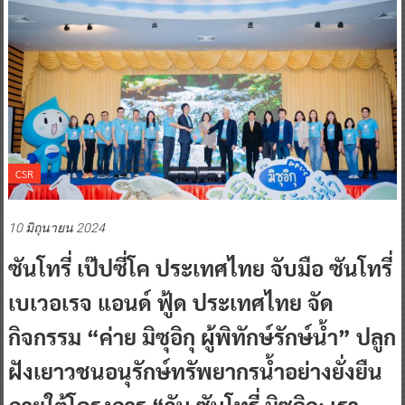
CSR
10 มิถุนายน 2024
ซันโทรี่ เป๊ปซี่โค ประเทศไทย จับมือ ซันโทรี่
เบเวอเรจ แอนด์ ฟู้ด ประเทศไทย จัด
กิจกรรม “ค่าย มิซุอิกุ ผู้พิทักษ์รักษ์น้ำ” ปลูก
ฝังเยาวชนอนุรักษ์ทรัพยากรน้ำอย่างยั่งยืน
ภายใต้โครงการ “วัน ซันโทรี่ มิซุอิกุ: เรา