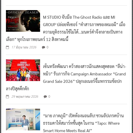
M STUDIO จับมือ The Ghost Radio และ MI
GROUP ปล่อยทีเซอร์ “คำสารภาพของหมอผี” เมื่อ
ความยุติธรรมใช้ไม่ได้…มนตร์ดำจึงกลายเป็นทาง
เลือก” ทุกโรงภาพยนตร์ 12 สิงหาคมนี้
0
17 มิถุนายน 2026
เซ็นทรัลพัฒนา คว้าสองสาวนักแสดงสุดฮอต “ลีน่า-
หมิว” รับภารกิจ Campaign Ambassador “Grand
Grand Sale 2026” ปลุกเอเนอร์จี้มหกรรมช้อปก
ลางปีสุดคึกคัก
0
29 พฤษภาคม 2026
“มาย ภาคภูมิ” เปิดห้องนอนลับ! ชวนอัปเกรดบ้าน
ธรรมดาให้สมาร์ทขั้นสุด ในงาน “Tapo: Where
Smart Home Meets Real AI”