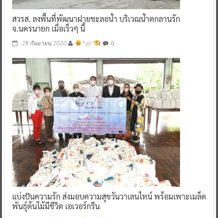
สวรส. ลงพื้นที่พัฒนาฝายชะลอน้ำ บริเวณน้ำตกลานรัก
จ.นครนายก เมื่อเร็วๆ นี้
0
28 กันยายน 2020
^ jo ^
แบ่งปันความรัก ส่งมอบความสุขวันวาเลนไทน์ พร้อมเพาะเมล็ด
พันธุ์ต้นไม้มีชีวิต เอเวอร์กรีน