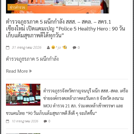
ข่าวตำรวจ
ตำรวจภูธรภาค 5 ผนึกกำลัง สสส. – สคล. – สคร.1
เชียงใหม่ เปิดแคมเปญ “Police 5 Healthy Hero : 90 วัน
เก็บแต้มสุขภาพดีได้ทุกวัน”
0
31 กรกฎาคม 2026
^ jo ^
ตำรวจภูธรภาค 5 ผนึกกำลัง
Read More
ตำรวจภูธรจังหวัดกาญจนบุรี ผนึก สสส.-สคล. เครือ
ข่ายองค์กรงดเหล้าภาคตะวันตก 8 จังหวัด ลงนาม
MOU ตำรวจ 21 สภ. ร่วมงดเหล้าเข้าพรรษา และ
ชวนคนไทย “90 วันเก็บแต้มสุขภาพดี สิ่งดี ๆ จะเกิดขึ้น”
0
10 กรกฎาคม 2026