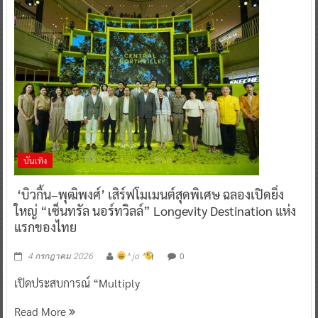
บันเทิง
‘บิวกิ้น–พุฒิพงศ์’ เสิร์ฟโมเมนต์สุดพิเศษ ฉลองเปิดยิ่ง
ใหญ่ “เซ็นทรัล นอร์ทวิลล์” Longevity Destination แห่ง
แรกของไทย
0
4 กรกฎาคม 2026
^ jo ^
เปิดประสบการณ์ “Multiply
Read More