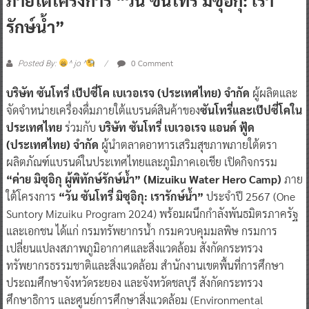
รักษ์น้ำ”
0 Comment
Posted By:
^ jo ^
บริษัท ซันโทรี่ เป๊ปซี่โค เบเวอเรจ (ประเทศไทย) จำกัด
ผู้ผลิตและ
จัดจำหน่ายเครื่องดื่มภายใต้แบรนด์สินค้าของ
ซันโทรี่และเป๊ปซี่โคใน
ประเทศไทย
ร่วมกับ
บริษัท ซันโทรี่ เบเวอเรจ แอนด์ ฟู้ด
(ประเทศไทย) จำกัด
ผู้นำตลาดอาหารเสริมสุขภาพภายใต้ตรา
ผลิตภัณฑ์แบรนด์ในประเทศไทยและภูมิภาคเอเชีย เปิดกิจกรรม
“ค่าย มิซุอิกุ ผู้พิทักษ์รักษ์น้ำ” (Mizuiku Water Hero Camp)
ภาย
ใต้โครงการ
“วัน ซันโทรี่ มิซุอิกุ: เรารักษ์น้ำ”
ประจำปี 2567 (One
Suntory Mizuiku Program 2024) พร้อมผนึกกำลังพันธมิตรภาครัฐ
และเอกชน ได้แก่ กรมทรัพยากรน้ำ กรมควบคุมมลพิษ กรมการ
เปลี่ยนแปลงสภาพภูมิอากาศและสิ่งแวดล้อม สังกัดกระทรวง
ทรัพยากรธรรมชาติและสิ่งแวดล้อม สำนักงานเขตพื้นที่การศึกษา
ประถมศึกษาจังหวัดระยอง และจังหวัดชลบุรี สังกัดกระทรวง
ศึกษาธิการ และศูนย์การศึกษาสิ่งแวดล้อม (Environmental