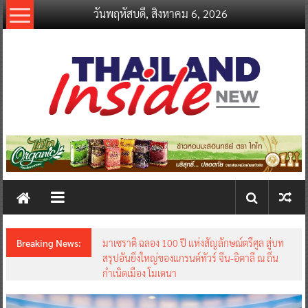
Skip
วันพฤหัสบดี, สิงหาคม 6, 2026
to
content
thailandinsidenew.com
Thailand
Inside
New
Breaking News:
มาเซราติ ฉลอง 100 ปี แห่งสัญลักษณ์ตรีศูล สู่บท
สรุปอันยิ่งใหญ่ของแกรนด์ทัวร์ จีน-อิตาลี ณ ถิ่น
กำเนิดเมือง โมเดนา