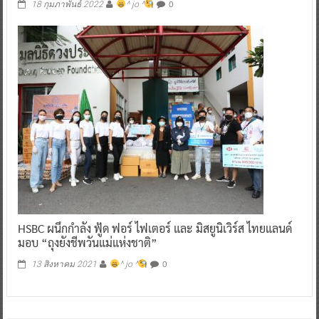
0
18 กุมภาพันธ์ 2022
^ jo ^
HSBC ผนึกกำลัง ฟู้ด ฟอร์ ไฟเตอร์ และ มิสยูนิเวิร์ส ไทยแลนด์
มอบ “ถุงยังชีพวันแม่แห่งชาติ”
0
13 สิงหาคม 2021
^ jo ^