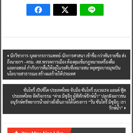
Post
นักวิชาการ-บุคลากรการแพทย์-นักการศาสนา เข้าชื่อ กว่าพันรายชื่อ ส่ง
ถึงนายกฯ –ครม.-สส.พรรคการเมือง ต้องคุมเข้มกฎหมายเครื่องดื่ม
navigation
แอลกอฮอล์ กำกับการดื่มให้อยู่ในระดับที่เหมาะสม หยุดชูอบายมุขเป็น
นโยบายสาธารณะ สร้างผลร้ายให้ประเทศ
ซันโทรี่ เป๊ปซี่โค ประเทศไทย จับมือ ซันโทรี่ เบเวอเรจ แอนด์ ฟู้ด
ประเทศไทย จัดกิจกรรม “ค่าย มิซุอิกุ ผู้พิทักษ์รักษ์น้ำ” ปลูกฝังเยาวชน
อนุรักษ์ทรัพยากรน้ำอย่างยั่งยืนภายใต้โครงการ “วัน ซันโทรี่ มิซุอิกุ: เรา
รักษ์น้ำ”
You May Also Like