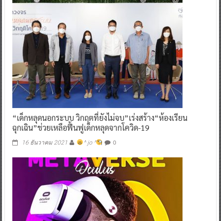
“เด็กหลุดนอกระบบ วิกฤตที่ยังไม่จบ”เร่งสร้าง“ห้องเรียน
ฉุกเฉิน”ช่วยเหลือฟื้นฟูเด็กหลุดจากโควิด-19
0
16 ธันวาคม 2021
^ jo ^