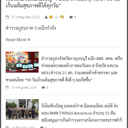
เก็บแต้มสุขภาพดีได้ทุกวัน”
0
31 กรกฎาคม 2026
^ jo ^
ตำรวจภูธรภาค 5 ผนึกกำลัง
Read More
ตำรวจภูธรจังหวัดกาญจนบุรี ผนึก สสส.-สคล. เครือ
ข่ายองค์กรงดเหล้าภาคตะวันตก 8 จังหวัด ลงนาม
MOU ตำรวจ 21 สภ. ร่วมงดเหล้าเข้าพรรษา และ
ชวนคนไทย “90 วันเก็บแต้มสุขภาพดี สิ่งดี ๆ จะเกิดขึ้น”
0
10 กรกฎาคม 2026
บีเอ็มดับเบิลยู มอเตอร์ราด มิลเลนเนียม ออโต้ ส่ง
มอบ BMW F900GS Adventure จำนวน 15 คัน
สนับสนุนภารกิจตำรวจจราจรโครงการพระราชดำริ
0
13 มิถุนายน 2026