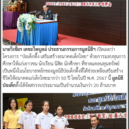
นายวิเชียร เตชะไพบูลย์ ประธานกรรมการมูลนิธิฯ
เปิดเผยว่า
โครงการ “ป่อเต็กตึ๊ง เสริมสร้างอนาคตเด็กไทย” ด้วยการมอบทุนการ
ศึกษาให้แก่เยาวชน นักเรียน นิสิต นักศึกษา ที่ขาดแคลนทุนทรัพย์
เป็นหนึ่งในนโยบายหลักของมูลนิธิป่อเต็กตึ๊งที่ได้ช่วยเหลือเสริมสร้าง
ชีวิตให้อนาคตแก่เด็กไทยมากว่า 50 ปี โดยในปี พ.ศ. 2567 นี้
มูลนิธิ
ป่อเต็ก
ตึ๊งได้จัดสรรงบประมาณเป็นจำนวนเงินกว่า 20 ล้านบาท