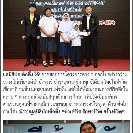
มูลนิธิป่อเต็กตึ๊ง
ได้ขยายขอบข่ายโครงการต่าง ๆ ออกไปอย่างกว้าง
ขวาง ไม่เพียงแต่บำบัดทุกข์ บำรุงสุข แก่ผู้ตกทุกข์ได้ยากโดยไม่จำกัด
เชื้อชาติ ชนชั้น และศาสนา เท่านั้น แต่ยังได้พัฒนาคุณภาพชีวิตอีกใน
หลาย ๆ ทาง รวมถึงสนับสนุนด้านการศึกษา เพื่อให้เป็นองค์กร
สาธารณกุศลที่ช่วยเหลือประชาชนอย่างครบวงจรในทุกๆ ด้าน ต่อไป
ภายใต้ปณิธาน
มูลนิธิป่อเต็กตึ๊ง “ช่วยชีวิต รักษาชีวิต สร้างชีวิต”