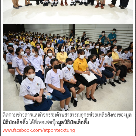
ติดตามข่าวสารและกิจกรรมด้านสาธารณกุศลช่วยเหลือสังคมของ
มูล
นิธิป่อเต็กตึ๊ง
ได้ที่เพจเฟซบุ๊ก
มูลนิธิป่อเต็กตึ๊ง
www.facebook.com/atpohtecktung