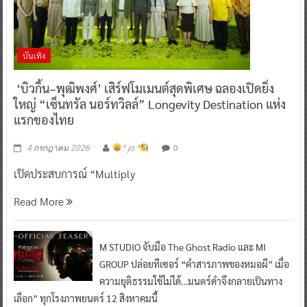
บันเทิง
‘บิวกิ้น–พุฒิพงศ์’ เสิร์ฟโมเมนต์สุดพิเศษ ฉลองเปิดยิ่ง
ใหญ่ “เซ็นทรัล นอร์ทวิลล์” Longevity Destination แห่ง
แรกของไทย
0
4 กรกฎาคม 2026
^ jo ^
เปิดประสบการณ์ “Multiply
Read More
M STUDIO จับมือ The Ghost Radio และ MI
GROUP ปล่อยทีเซอร์ “คำสารภาพของหมอผี” เมื่อ
ความยุติธรรมใช้ไม่ได้…มนตร์ดำจึงกลายเป็นทาง
เลือก” ทุกโรงภาพยนตร์ 12 สิงหาคมนี้