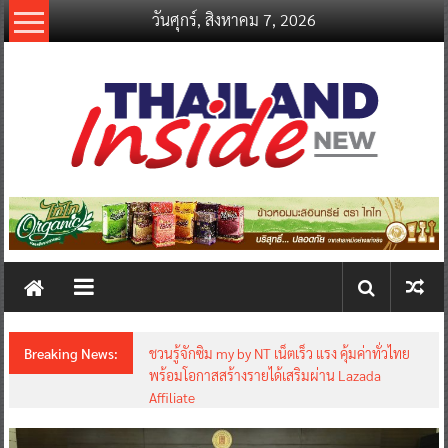
Skip
วันศุกร์, สิงหาคม 7, 2026
to
content
thailandinsidenew.com
Thailand
Inside
New
Breaking News:
ชวนรู้จักซิม my by NT เน็ตเร็ว แรง คุ้มค่าทั่วไทย
พร้อมโอกาสสร้างรายได้เสริมผ่าน Lazada
Affiliate