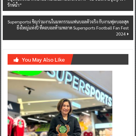
ประเทศไทย จัดกิจกรรม “ค่าย มิซุอิกุ ผู้พิทักษ์รักษ์น้ำ” ปลูกฝังเยาวชน
navigation
อนุรักษ์ทรัพยากรน้ำอย่างยั่งยืนภายใต้โครงการ “วัน ซันโทรี่ มิซุอิกุ: เรา
รักษ์น้ำ”
Supersportsเ ชิญร่วมงานในมหกรรมแฟนบอลตัวจริง กับงานฟุตบอลสุด
ยิ่งใหญ่แห่งปี ที่คอบอลห้ามพลาด Supersports Football Fan Fest
2024
You May Also Like