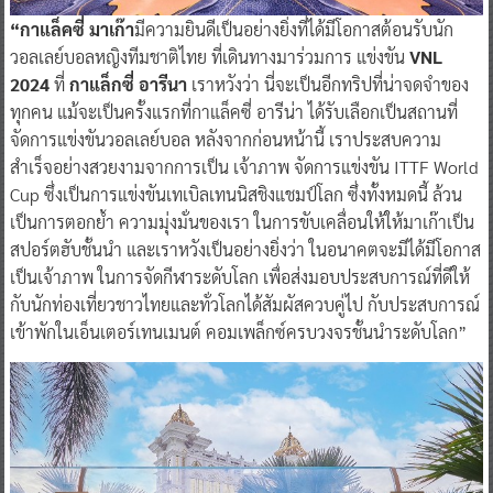
“กาแล็คซี่ มาเก๊า
มีความยินดีเป็นอย่างยิ่งที่ได้มีโอกาสต้อนรับนัก
วอลเลย์บอลหญิงทีมชาติไทย ที่เดินทางมาร่วมการ แข่งขัน
VNL
2024
ที่
กาแล็กซี่ อารีนา
เราหวังว่า นี่จะเป็นอีกทริปที่น่าจดจำของ
ทุกคน แม้จะเป็นครั้งแรกที่กาแล็คซี่ อารีน่า ได้รับเลือกเป็นสถานที่
จัดการแข่งขันวอลเลย์บอล หลังจากก่อนหน้านี้ เราประสบความ
สำเร็จอย่างสวยงามจากการเป็น เจ้าภาพ จัดการแข่งขัน ITTF World
Cup ซึ่งเป็นการแข่งขันเทเบิลเทนนิสชิงแชมป์โลก ซึ่งทั้งหมดนี้ ล้วน
เป็นการตอกย้ำ ความมุ่งมั่นของเรา ในการขับเคลื่อนให้ให้มาเก๊าเป็น
สปอร์ตฮับชั้นนำ และเราหวังเป็นอย่างยิ่งว่า ในอนาคตจะมีได้มีโอกาส
เป็นเจ้าภาพ ในการจัดกีฬาระดับโลก เพื่อส่งมอบประสบการณ์ที่ดีให้
กับนักท่องเที่ยวชาวไทยและทั่วโลกได้สัมผัสควบคู่ไป กับประสบการณ์
เข้าพักในเอ็นเตอร์เทนเมนต์ คอมเพล็กซ์ครบวงจรชั้นนำระดับโลก”