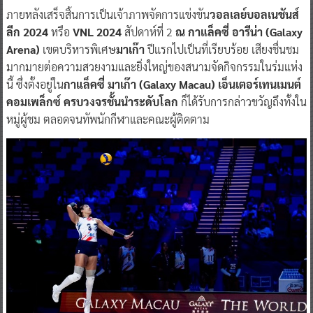
0 Comment
Posted By:
^ jo ^
ภายหลังเสร็จสิ้นการเป็นเจ้าภาพจัดการแข่งขัน
วอลเลย์บอลเนชันส์
ลีก 2024
หรือ
VNL 2024
สัปดาห์ที่ 2
ณ กาแล็คซี่ อารีน่า (Galaxy
Arena)
เขตบริหารพิเศษ
มาเก๊า
ปีแรกไปเป็นที่เรียบร้อย เสียงชื่นชม
มากมายต่อความสวยงามและยิ่งใหญ่ของสนามจัดกิจกรรมในร่มแห่ง
นี้ ซึ่งตั้งอยู่ใน
กาแล็คซี่ มาเก๊า (Galaxy Macau) เอ็นเตอร์เทนเมนต์
คอมเพล็กซ์ ครบวงจรชั้นนำระดับโลก
ก็ได้รับการกล่าวขวัญถึงทั้งใน
หมู่ผู้ชม ตลอดจนทัพนักกีฬาและคณะผู้ติดตาม