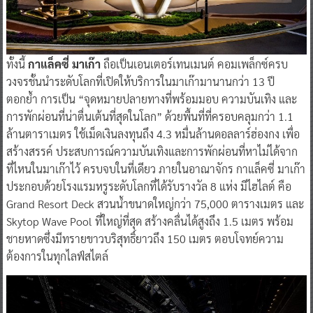
ทั้งนี้
กาแล็คซี่ มาเก๊า
ถือเป็นเอนเตอร์เทนเมนต์ คอมเพล็กซ์ครบ
วงจรชั้นนำระดับโลกที่เปิดให้บริการในมาเก๊ามานานกว่า 13 ปี
ตอกย้ำ การเป็น “จุดหมายปลายทางที่พร้อมมอบ ความบันเทิง และ
การพักผ่อนที่น่าตื่นเต้นที่สุดในโลก” ด้วยพื้นที่ที่ครอบคลุมกว่า 1.1
ล้านตาราเมตร ใช้เม็ดเงินลงทุนถึง 4.3 หมื่นล้านดอลลาร์ฮ่องกง เพื่อ
สร้างสรรค์ ประสบการณ์ความบันเทิงและการพักผ่อนที่หาไม่ได้จาก
ที่ไหนในมาเก๊าไว้ ครบจบในที่เดียว ภายในอาณาจักร กาแล็คซี่ มาเก๊า
ประกอบด้วยโรงแรมหรูระดับโลกที่ได้รับรางวัล 8 แห่ง มีไฮไลต์ คือ
Grand Resort Deck สวนน้ำขนาดใหญ่กว่า 75,000 ตารางเมตร และ
Skytop Wave Pool ที่ใหญ่ที่สุด สร้างคลื่นได้สูงถึง 1.5 เมตร พร้อม
ชายหาดซึ่งมีทรายขาวบริสุทธิ์ยาวถึง 150 เมตร ตอบโจทย์ความ
ต้องการในทุกไลฟ์สไตล์