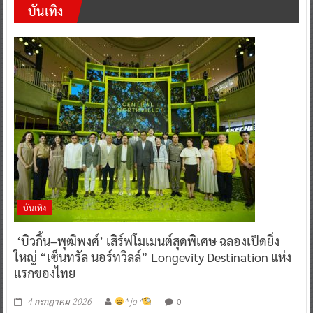
บันเทิง
บันเทิง
‘บิวกิ้น–พุฒิพงศ์’ เสิร์ฟโมเมนต์สุดพิเศษ ฉลองเปิดยิ่ง
ใหญ่ “เซ็นทรัล นอร์ทวิลล์” Longevity Destination แห่ง
แรกของไทย