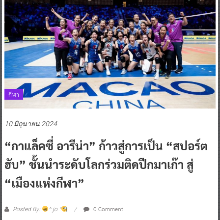
กีฬา
10 มิถุนายน 2024
“กาแล็คซี่ อารีน่า” ก้าวสู่การเป็น “สปอร์ต
ฮับ” ชั้นนำระดับโลกร่วมติดปีกมาเก๊า สู่
“เมืองแห่งกีฬา”