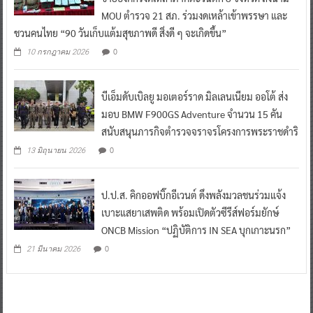
ตำรวจภูธรจังหวัดกาญจนบุรี ผนึก สสส.-สคล. เครือ
ข่ายองค์กรงดเหล้าภาคตะวันตก 8 จังหวัด ลงนาม
MOU ตำรวจ 21 สภ. ร่วมงดเหล้าเข้าพรรษา และ
ชวนคนไทย “90 วันเก็บแต้มสุขภาพดี สิ่งดี ๆ จะเกิดขึ้น”
0
10 กรกฎาคม 2026
บีเอ็มดับเบิลยู มอเตอร์ราด มิลเลนเนียม ออโต้ ส่ง
มอบ BMW F900GS Adventure จำนวน 15 คัน
สนับสนุนภารกิจตำรวจจราจรโครงการพระราชดำริ
0
13 มิถุนายน 2026
ป.ป.ส. คิกออฟบิ๊กอีเวนต์ ดึงพลังมวลชนร่วมแจ้ง
เบาะแสยาเสพติด พร้อมเปิดตัวซีรีส์ฟอร์มยักษ์
ONCB Mission “ปฏิบัติการ IN SEA บุกเกาะนรก”
0
21 มีนาคม 2026