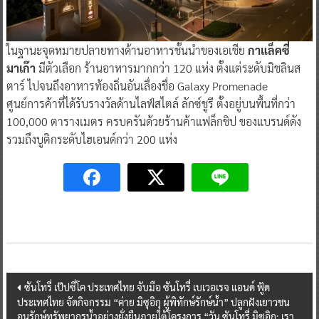
ในฐานะจุดหมายปลายทางด้านอาหารชั้นนำของเอเชีย
กาแล็คซี่
มาเก๊า
มีตัวเลือก ร้านอาหารมากกว่า 120 แห่ง ตั้งแต่ระดับมิชลินส
ตาร์ ไปจนถึงอาหารท้องถิ่นอันเลื่องชื่อ Galaxy Promenade
ศูนย์การค้าที่ได้รับรางวัลด้านไลฟ์สไตล์ ลักซ์ชูรี ตั้งอยู่บนพื้นที่กว่า
100,000 ตารางเมตร ครบครันด้วยร้านค้าแฟล็กชิป ของแบรนด์ดัง
รวมถึงบูติกระดับไฮเอนด์กว่า 200 แห่ง
Post
ซันโทรี่ เป๊ปซี่โค ประเทศไทย จับมือ ซันโทรี่ เบเวอเรจ แอนด์ ฟู้ด