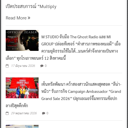
0
4 กรกฎาคม 2026
^ jo ^
เปิดประสบการณ์ “Multiply
Read More
M STUDIO จับมือ The Ghost Radio และ MI
GROUP ปล่อยทีเซอร์ “คำสารภาพของหมอผี” เมื่อ
ความยุติธรรมใช้ไม่ได้…มนตร์ดำจึงกลายเป็นทาง
เลือก” ทุกโรงภาพยนตร์ 12 สิงหาคมนี้
0
17 มิถุนายน 2026
เซ็นทรัลพัฒนา คว้าสองสาวนักแสดงสุดฮอต “ลีน่า-
หมิว” รับภารกิจ Campaign Ambassador “Grand
Grand Sale 2026” ปลุกเอเนอร์จี้มหกรรมช้อปก
ลางปีสุดคึกคัก
0
29 พฤษภาคม 2026