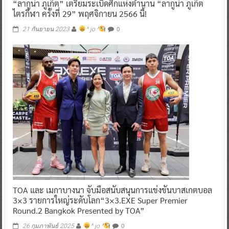
“ลากูน่า ภูเก็ต” เตรียมระเบิดศึกแห่งตำนาน “ลากูน่า ภูเก็ต
ไตรกีฬา ครั้งที่ 29” พฤศจิกายน 2566 นี้!
0
21 กันยายน 2023
^ jo ^
TOA และ เมกาบางนา จับมือสนับสนุนการแข่งขันบาสเกตบอล
3×3 รายการใหญ่ระดับโลก“3×3.EXE Super Premier