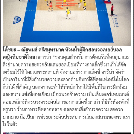
โค้ชยะ – ณัฐพนธ์ ศรีสมุทรนาค หัวหน้าผู้ฝึกสอนวอลเลย์บอล
หญิงทีมชาติไทย
กล่าวว่า “ขอบคุณสำหรับ การต้อนรับที่อบอุ่น และ
สิ่งอำนวยความสะดวกอันแสนยอดเยี่ยมที่ทางกาแล็กซี่ มาเก๊าได้จัด
เตรียมไว้ให้ โดยเฉพาะสถานที่ จัดงานอย่าง กาแล็คซี่ อารีน่า จัดว่า
เป็นอารีน่าที่มีสิ่งอำนวยความสะดวกด้านกีฬาที่ดีที่สุดแห่งหนึ่งในโลก
ก็ว่าได้ ที่สำคัญ นอกจากจะทำให้ทัพนักกีฬาได้มีพื้นที่ในการฝึกซ้อม
และสนามแข่งที่ยอดเยี่ยม เมื่อผนวกกับความ เป็นเอ็นเตอร์เทนเมนต์
คอมเพล็กซ์ที่ครบวงจรระดับโลกของกาแล็คซี่ มาเก๊า ที่มีทั้งห้องพักที่
หรูหรา ร้านอาหารที่หลากหลาย ตลอดจนสิ่งอำนวยความ สะดวก
มากมาย ถือเป็นการช่วยยกระดับประสบการณ์นอกสนามของพวกเรา