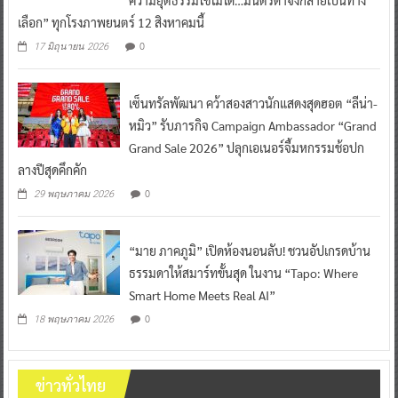
เลือก” ทุกโรงภาพยนตร์ 12 สิงหาคมนี้
0
17 มิถุนายน 2026
เซ็นทรัลพัฒนา คว้าสองสาวนักแสดงสุดฮอต “ลีน่า-
หมิว” รับภารกิจ Campaign Ambassador “Grand
Grand Sale 2026” ปลุกเอเนอร์จี้มหกรรมช้อปก
ลางปีสุดคึกคัก
0
29 พฤษภาคม 2026
“มาย ภาคภูมิ” เปิดห้องนอนลับ! ชวนอัปเกรดบ้าน
ธรรมดาให้สมาร์ทขั้นสุด ในงาน “Tapo: Where
Smart Home Meets Real AI”
0
18 พฤษภาคม 2026
ข่าวทั่วไทย