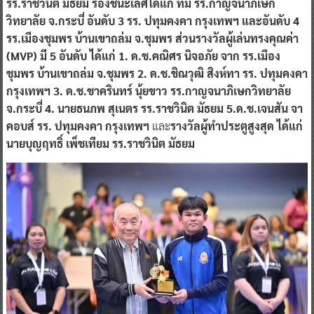
รร.ราชวินิต มัธยม รองชนะเลิศได้แก่ ทีม รร.กาญจนาภิเษก
วิทยาลัย จ.กระบี่ อันดับ 3 รร. ปทุมคงคา กรุงเทพฯ และอันดับ 4
รร.เมืองชุมพร บ้านเขาถล่ม จ.ชุมพร ส่วนรางวัลผู้เล่นทรงคุณค่า
(MVP) มี 5 อันดับ ได้แก่ 1. ด.ช.คณิศร นิจอภัย จาก รร.เมือง
ชุมพร บ้านเขาถล่ม จ.ชุมพร 2. ด.ช.ชิณวุฒิ สิงห์ทา รร. ปทุมคงคา
กรุงเทพฯ 3. ด.ช.ชาครินทร์ นุ้ยขาว รร.กาญจนาภิเษกวิทยาลัย
จ.กระบี่ 4. นายธนภพ สุเนตร รร.ราชวินิต มัธยม 5.ด.ช.เจนสัน จา
คอบส์ รร. ปทุมคงคา กรุงเทพฯ
และ
รางวัลผู้ทำประตูสูงสุด ได้แก่
นายบุญฤทธิ์ เพ็ชเทียม รร.ราชวินิต มัธยม