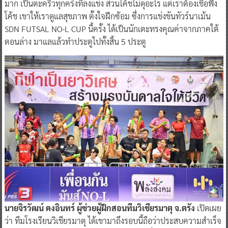
มาก เป็นตะคริวทุกครั้งที่ลงแข่ง ส่วนโค้ชไม่ดุอะไร แต่เราต้องเชื่อฟัง
โค้ช เขาให้เราดูแลสุขภาพ ตั้งใจฝึกซ้อม ซึ่งการแข่งขันทัวร์นาเม้น
SDN FUTSAL NO-L CUP นี้ครั้ง ได้เป็นนักเตะทรงคุณค่าจากภาคใต้
ตอนล่าง มาแลแล้วทำประตูไปทั้งสิ้น 5 ประตู
นายจิรวัฒน์ คงอินทร์ ผู้ช่วยผู้ฝึกสอนทีมวิเชียรมาตุ จ.ตรัง
เปิดเผย
ว่า ทีมโรงเรียนวิเชียรมาตุ ได้เขามาถึงรอบนี้ถือว่าประสบความสำเร็จ