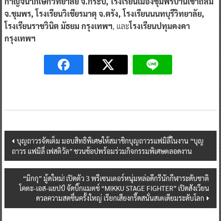
กาญจนาภิเษกวิทยาลัย จ.กระบี่, โรงเรียนเมืองชุมพรบ้านเขาถล่ม
จ.ชุมพร, โรงเรียนวิเชียรมาตุ จ.ตรัง, โรงเรียนนนทบุรีวิทยาลัย,
โรงเรียนราชวินิต มัธยม กรุงเทพฯ
, และ
โรงเรียนปทุมคงคา
กรุงเทพฯ
Post
บุญถาวรจัดเต็ม มอบสิทธิพิเศษให้สมาชิกบุญถาวรแฟมิลี่ในงาน “บุญ
ถาวร แฟมิลี่ เฟสติวัล” ชวนช้อปพร้อมร่วมกิจกรรมพิเศษตลอดงาน
navigation
“มิกกุ” มู้ดใหม่! เปิดตัว 3 พรีเซนเตอร์หนุ่มหล่อดีกรีนักกีฬาระดับชาติ
โคตะ-เอส-แยปป์ จัดบิ๊กแมตช์ “MIKKU STAGE FIGHTER” เปิดสังเวียน
ดวลความสดชื่นครั้งใหญ่ เรียกเสียงกรี๊ดสนั่นสเตเดียมระดับโลก