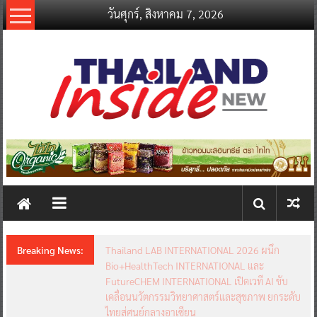
Skip
วันศุกร์, สิงหาคม 7, 2026
to
content
thailandinsidenew.com
Thailand
Inside
New
Breaking News:
Thailand LAB INTERNATIONAL 2026 ผนึก
Bio+HealthTech INTERNATIONAL และ
FutureCHEM INTERNATIONAL เปิดเวที AI ขับ
เคลื่อนนวัตกรรมวิทยาศาสตร์และสุขภาพ ยกระดับ
ไทยสู่ศูนย์กลางอาเซียน