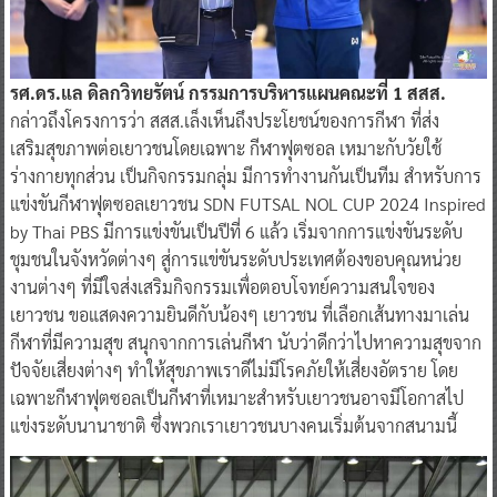
รศ.ดร.แล ดิลกวิทยรัตน์ กรรมการบริหารแผนคณะที่ 1 สสส.
กล่าวถึงโครงการว่า สสส.เล็งเห็นถึงประโยชน์ของการกีฬา ที่ส่ง
เสริมสุขภาพต่อเยาวชนโดยเฉพาะ กีฬาฟุตซอล เหมาะกับวัยใช้
ร่างกายทุกส่วน เป็นกิจกรรมกลุ่ม มีการทำงานกันเป็นทีม สำหรับการ
แข่งขันกีฬาฟุตซอลเยาวชน SDN FUTSAL NOL CUP 2024 Inspired
by Thai PBS มีการแข่งขันเป็นปีที่ 6 แล้ว เริ่มจากการแข่งขันระดับ
ชุมชนในจังหวัดต่างๆ สู่การแข่ขันระดับประเทศต้องขอบคุณหน่วย
งานต่างๆ ที่มีใจส่งเสริมกิจกรรมเพื่อตอบโจทย์ความสนใจของ
เยาวชน ขอแสดงความยินดีกับน้องๆ เยาวชน ที่เลือกเส้นทางมาเล่น
กีฬาที่มีความสุข สนุกจากการเล่นกีฬา นับว่าดีกว่าไปหาความสุขจาก
ปัจจัยเสี่ยงต่างๆ ทำให้สุขภาพเราดีไม่มีโรคภัยให้เสี่ยงอัตราย โดย
เฉพาะกีฬาฟุตซอลเป็นกีฬาที่เหมาะสำหรับเยาวชนอาจมีโอกาสไป
แข่งระดับนานาชาติ ซึ่งพวกเราเยาวชนบางคนเริ่มต้นจากสนามนี้