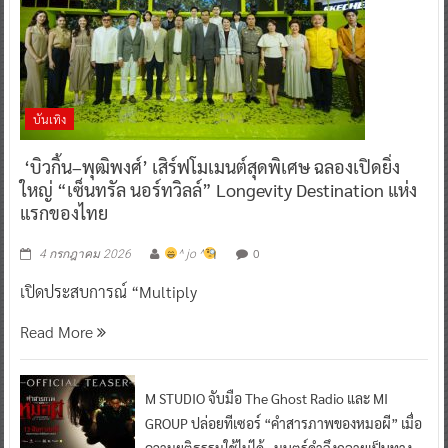
บันเทิง
‘บิวกิ้น–พุฒิพงศ์’ เสิร์ฟโมเมนต์สุดพิเศษ ฉลองเปิดยิ่ง
ใหญ่ “เซ็นทรัล นอร์ทวิลล์” Longevity Destination แห่ง
แรกของไทย
0
4 กรกฎาคม 2026
^ jo ^
เปิดประสบการณ์ “Multiply
Read More
M STUDIO จับมือ The Ghost Radio และ MI
GROUP ปล่อยทีเซอร์ “คำสารภาพของหมอผี” เมื่อ
ความยุติธรรมใช้ไม่ได้…มนตร์ดำจึงกลายเป็นทาง