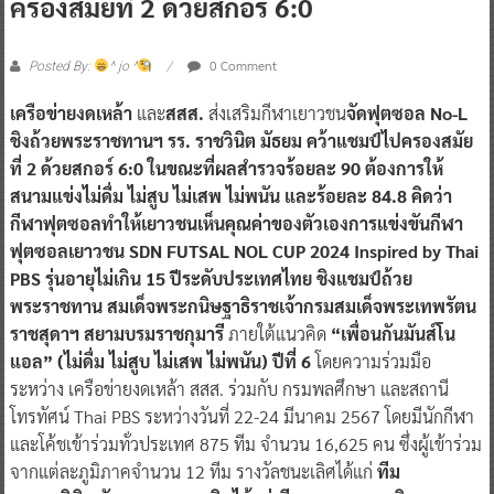
ครองสมัยที่ 2 ด้วยสกอร์ 6:0
0 Comment
Posted By:
^ jo ^
เครือข่ายงดเหล้า
และ
สสส.
ส่งเสริมกีฬาเยาวชน
จัดฟุตซอล No-L
ชิงถ้วยพระราชทานฯ รร. ราชวินิต มัธยม คว้าแชมป์ไปครองสมัย
ที่ 2 ด้วยสกอร์ 6:0 ในขณะที่ผลสำรวจร้อยละ 90 ต้องการให้
สนามแข่งไม่ดื่ม ไม่สูบ ไม่เสพ ไม่พนัน และร้อยละ 84.8 คิดว่า
กีฬาฟุตซอลทำให้เยาวชนเห็นคุณค่าของตัวเองการแข่งขันกีฬา
ฟุตซอลเยาวชน SDN FUTSAL NOL CUP 2024 Inspired by Thai
PBS รุ่นอายุไม่เกิน 15 ปีระดับประเทศไทย ชิงแชมป์ถ้วย
พระราชทาน สมเด็จพระกนิษฐาธิราชเจ้ากรมสมเด็จพระเทพรัตน
ราชสุดาฯ สยามบรมราชกุมารี
ภายใต้แนวคิด
“เพื่อนกันมันส์โน
แอล” (ไม่ดื่ม ไม่สูบ ไม่เสพ ไม่พนัน) ปีที่ 6
โดยความร่วมมือ
ระหว่าง เครือข่ายงดเหล้า สสส. ร่วมกับ กรมพลศึกษา และสถานี
โทรทัศน์ Thai PBS ระหว่างวันที่ 22-24 มีนาคม 2567 โดยมีนักกีฬา
และโค้ชเข้าร่วมทั่วประเทศ 875 ทีม จำนวน 16,625 คน ซึ่งผู้เข้าร่วม
จากแต่ละภูมิภาคจำนวน 12 ทีม รางวัลชนะเลิศได้แก่
ทีม