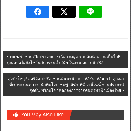
Post
เบเยอร์’ ชวนเปิดประสบการณ์ความคูล ร่วมสัมผัสความเย็นไวที่
คุณคาดไม่ถึงโชว์นวัตกรรมล้ำสมัย ในงาน สถาปนิก’67
navigation
สุดยิ่งใหญ่! ลอรีอัล ปารีส ชวนค้นหานิยาม ‘ We’re Worth It คุณค่า
ที่เราทุกคนคู่ควร’ นำทีมโดย ชมพู่-ณิชา-พีพี-เจมีไนน์ ร่วมประกาศ
จุดยืน พร้อมโชว์สุดอลังการจากคนดังทั่วฟ้าเมืองไทย
You May Also Like