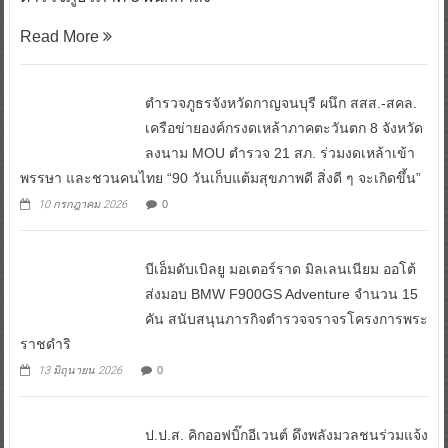
Read More
ตำรวจภูธรจังหวัดกาญจนบุรี ผนึก สสส.-สคล.
เครือข่ายองค์กรงดเหล้าภาคตะวันตก 8 จังหวัด
ลงนาม MOU ตำรวจ 21 สภ. ร่วมงดเหล้าเข้า
พรรษา และชวนคนไทย “90 วันเก็บแต้มสุขภาพดี สิ่งดี ๆ จะเกิดขึ้น”
10 กรกฎาคม 2026
0
บีเอ็มดับเบิลยู มอเตอร์ราด มิลเลนเนียม ออโต้
ส่งมอบ BMW F900GS Adventure จำนวน 15
คัน สนับสนุนภารกิจตำรวจจราจรโครงการพระ
ราชดำริ
13 มิถุนายน 2026
0
ป.ป.ส. คิกออฟบิ๊กอีเวนต์ ดึงพลังมวลชนร่วมแจ้ง
เบาะแสยาเสพติด พร้อมเปิดตัวซีรีส์ฟอร์มยักษ์