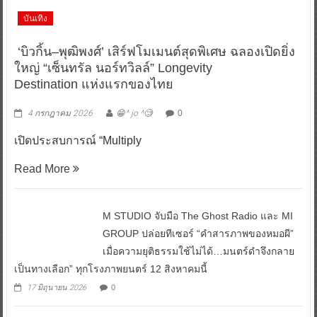
บันเทิง
‘บิวกิ้น–พุฒิพงศ์’ เสิร์ฟโมเมนต์สุดพิเศษ ฉลองเปิดยิ่ง
ใหญ่ “เซ็นทรัล นอร์ทวิลล์” Longevity
Destination แห่งแรกของไทย
4 กรกฎาคม 2026
😁^ jo ^🧐
0
เปิดประสบการณ์ “Multiply
Read More
M STUDIO จับมือ The Ghost Radio และ MI
GROUP ปล่อยทีเซอร์ “คำสารภาพของหมอผี”
เมื่อความยุติธรรมใช้ไม่ได้…มนตร์ดำจึงกลาย
เป็นทางเลือก” ทุกโรงภาพยนตร์ 12 สิงหาคมนี้
17 มิถุนายน 2026
0