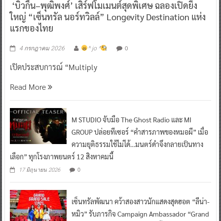
‘บิวกิ้น–พุฒิพงศ์’ เสิร์ฟโมเมนต์สุดพิเศษ ฉลองเปิดยิ่ง
ใหญ่ “เซ็นทรัล นอร์ทวิลล์” Longevity Destination แห่ง
แรกของไทย
0
4 กรกฎาคม 2026
^ jo ^
เปิดประสบการณ์ “Multiply
Read More
M STUDIO จับมือ The Ghost Radio และ MI
GROUP ปล่อยทีเซอร์ “คำสารภาพของหมอผี” เมื่อ
ความยุติธรรมใช้ไม่ได้…มนตร์ดำจึงกลายเป็นทาง
เลือก” ทุกโรงภาพยนตร์ 12 สิงหาคมนี้
0
17 มิถุนายน 2026
เซ็นทรัลพัฒนา คว้าสองสาวนักแสดงสุดฮอต “ลีน่า-
หมิว” รับภารกิจ Campaign Ambassador “Grand