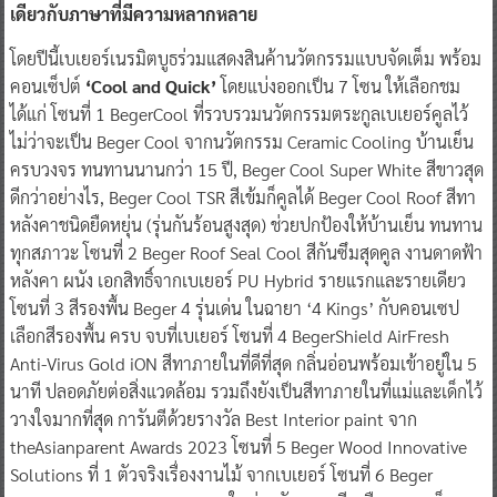
เดียวกับภาษาที่มีความหลากหลาย
โดยปีนี้เบเยอร์เนรมิตบูธร่วมแสดงสินค้านวัตกรรมแบบจัดเต็ม พร้อม
คอนเซ็ปต์
‘Cool and Quick’
โดยแบ่งออกเป็น 7 โซน ให้เลือกชม
ได้แก่ โซนที่ 1 BegerCool ที่รวบรวมนวัตกรรมตระกูลเบเยอร์คูลไว้
ไม่ว่าจะเป็น Beger Cool จากนวัตกรรม Ceramic Cooling บ้านเย็น
ครบวงจร ทนทานนานกว่า 15 ปี, Beger Cool Super White สีขาวสุด
ดีกว่าอย่างไร, Beger Cool TSR สีเข้มก็คูลได้ Beger Cool Roof สีทา
หลังคาชนิดยืดหยุ่น (รุ่นกันร้อนสูงสุด) ช่วยปกป้องให้บ้านเย็น ทนทาน
ทุกสภาวะ โซนที่ 2 Beger Roof Seal Cool สีกันซึมสุดคูล งานดาดฟ้า
หลังคา ผนัง เอกสิทธิ์จากเบเยอร์ PU Hybrid รายแรกและรายเดียว
โซนที่ 3 สีรองพื้น Beger 4 รุ่นเด่น ในฉายา ‘4 Kings’ กับคอนเซป
เลือกสีรองพื้น ครบ จบที่เบเยอร์ โซนที่ 4 BegerShield AirFresh
Anti-Virus Gold iON สีทาภายในที่ดีที่สุด กลิ่นอ่อนพร้อมเข้าอยู่ใน 5
นาที ปลอดภัยต่อสิ่งแวดล้อม รวมถึงยังเป็นสีทาภายในที่แม่และเด็กไว้
วางใจมากที่สุด การันตีด้วยรางวัล Best Interior paint จาก
theAsianparent Awards 2023 โซนที่ 5 Beger Wood Innovative
Solutions ที่ 1 ตัวจริงเรื่องงานไม้ จากเบเยอร์ โซนที่ 6 Beger