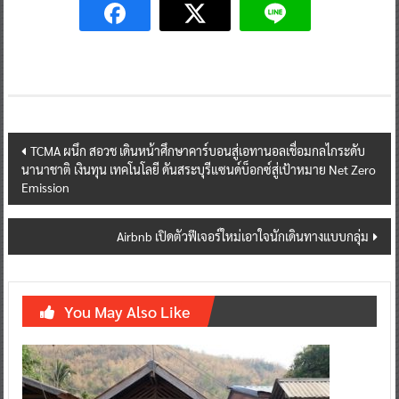
Post
TCMA ผนึก สอวช เดินหน้าศึกษาคาร์บอนสู่เอทานอลเชื่อมกลไกระดับ
นานาชาติ เงินทุน เทคโนโลยี ดันสระบุรีแซนด์บ็อกซ์สู่เป้าหมาย Net Zero
navigation
Emission
Airbnb เปิดตัวฟีเจอร์ใหม่เอาใจนักเดินทางแบบกลุ่ม
You May Also Like