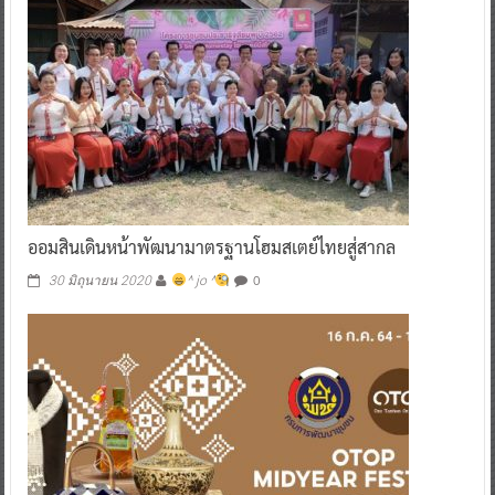
ออมสินเดินหน้าพัฒนามาตรฐานโฮมสเตย์ไทยสู่สากล
0
30 มิถุนายน 2020
^ jo ^