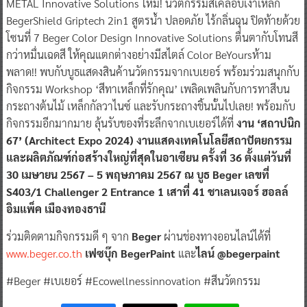
METAL Innovative Solutions ใหม่! นวัตกรรมสีเคลือบเงาเหล็ก
BegerShield Griptech 2in1 สูตรน้ำ ปลอดภัย ไร้กลิ่นฉุน ปิดท้ายด้วย
โซนที่ 7 Beger Color Design Innovative Solutions ตื่นตากับโทนสี
กว่าหมื่นเฉดสี ให้คุณแตกต่างอย่างมีสไตล์ Color BeYoursห้าม
พลาด!! พบกับบูธแสดงสินค้านวัตกรรมจากเบเยอร์ พร้อมร่วมสนุกกับ
กิจกรรม Workshop ‘สีทาเหล็กที่รักคุณ’ เพลิดเพลินกับการทาสีบน
กระถางต้นไม้ เหล็กกัลวาไนซ์ และรับกระถางชิ้นนั้นไปเลย! พร้อมกับ
กิจกรรมอีกมากมาย ลุ้นรับของที่ระลึกจากเบเยอร์ได้ที่
งาน ‘สถาปนิก
67’ (Architect Expo 2024) งานแสดงเทคโนโลยีสถาปัตยกรรม
และผลิตภัณฑ์ก่อสร้างใหญ่ที่สุดในอาเซียน ครั้งที่ 36 ตั้งแต่วันที่
30 เมษายน 2567 – 5 พฤษภาคม 2567 ณ บูธ Beger เลขที่
S403/1 Challenger 2 Entrance 1 เสาที่ 41 ชาเลนเจอร์ ฮอลล์
อิมแพ็ค เมืองทองธานี
ร่วมติดตามกิจกรรมดี ๆ จาก
Beger
ผ่านช่องทางออนไลน์ได้ที่
www.beger.co.th
เฟซบุ๊ก BegerPaint
และ
ไลน์ @begerpaint
#Beger #เบเยอร์ #Ecowellnessinnovation #สีนวัตกรรม