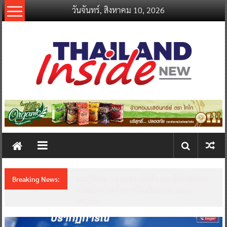
Skip
วันจันทร์, สิงหาคม 10, 2026
to
content
thailandinsidenew.com
Thailand
Inside
New
Breaking News:
ชวนรู้จักซิม my by NT เน็ตเร็ว แรง คุ้มค่าทั่วไทย
พร้อมโอกาสสร้างรายได้เสริมผ่าน Lazada
Affiliate