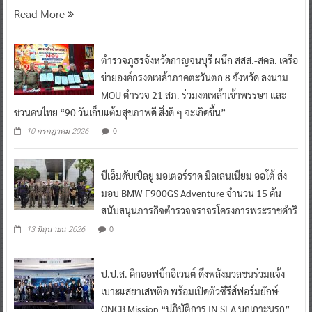
Read More
ตำรวจภูธรจังหวัดกาญจนบุรี ผนึก สสส.-สคล. เครือ
ข่ายองค์กรงดเหล้าภาคตะวันตก 8 จังหวัด ลงนาม
MOU ตำรวจ 21 สภ. ร่วมงดเหล้าเข้าพรรษา และ
ชวนคนไทย “90 วันเก็บแต้มสุขภาพดี สิ่งดี ๆ จะเกิดขึ้น”
0
10 กรกฎาคม 2026
บีเอ็มดับเบิลยู มอเตอร์ราด มิลเลนเนียม ออโต้ ส่ง
มอบ BMW F900GS Adventure จำนวน 15 คัน
สนับสนุนภารกิจตำรวจจราจรโครงการพระราชดำริ
0
13 มิถุนายน 2026
ป.ป.ส. คิกออฟบิ๊กอีเวนต์ ดึงพลังมวลชนร่วมแจ้ง
เบาะแสยาเสพติด พร้อมเปิดตัวซีรีส์ฟอร์มยักษ์
ONCB Mission “ปฏิบัติการ IN SEA บุกเกาะนรก”