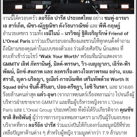
งานนี้ได้ครอบครัว
ลอรีอัล ปารีส ประเทศไทย
อย่าง
ชมพู่-อารยา
เอ ฮาร์เก็ต, ณิชา-ณัฏฐณิชา ดังวัธนาวณิชย์
และ
พีพี-กฤษฏ์
อำนวยเดชกร รวมทั้ง
เจมีไนน์ – นรวิชญ์ ฐิติเจริญรักษ์ Friend of
L’Oreal Paris
มาร่วมเป็นกระบอกเสียงและชวนให้ทุกคนตั้งคำถาม
ถึงนิยามของคุณค่าในแบบของตัวเอง ร่วมด้วยศิลปิน นักแสดง ที่
ตบเท้าเข้าร่วมโชว์
‘Walk Your Worth’
พร้อมทีมนักแสดงจาก
GMMTV
เลิฟ ภัทรานิษฐ์, มิลค์-พรรษา, วิว-เบญญาภา, เอิร์ท-พิร
พัฒน์, มิกซ์-สหภาพ และ ละครเรื่องดวงใจเทวพรหม อย่าง, แบม-
สราลี, ญดา-นริลญา, จูเนียร์-กาจบัณฑิต เสริมทัพด้วย Worth It
Squad อย่าง ซินดี้-สิรินยา, ปอย-ตรีชฎา, โยชิ รินรดา
, และ นางเอก
ร้อยล้านคนล่าสุด
แต๋ว-อุษา
(จากภาพยนตร์เรื่องหลานม่า) ไปจนถึงผู้
บริหารฝ่ายขายจาก GMMTV และทีมผู้บริหารหญิงจาก L’Oréal
Paris และ L’Oreal Group ประเทศไทย ทั้งยังได้รับเกียรติจาก
คุณชัช
ชาติ สิทธิพันธุ์
ผู้ว่าราชการกรุงเทพมหานครฯ มาเป็นผู้รับมอบของ
บริจาคที่ทาง
ลอรีอัล ปารีส
ร่วมแบ่งปันให้กับองกร์และมูลนิธิที่ช่วย
เหลือปัญหาด้านต่าง ๆ สำหรับผู้หญิง รวมมูลค่ากว่า 7.9 ล้านบาท