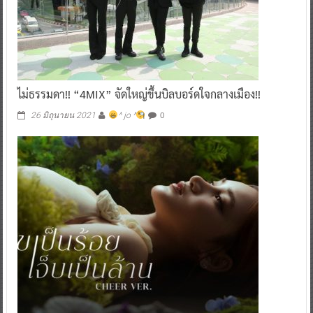
ไม่ธรรมดา!! “4MIX” จัดใหญ่ขึ้นบิลบอร์ดใจกลางเมือง!!
0
26 มิถุนายน 2021
^ jo ^