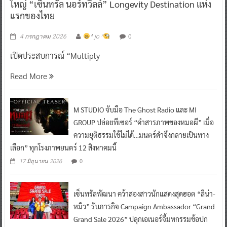
ใหญ่ “เซ็นทรัล นอร์ทวิลล์” Longevity Destination แห่ง
แรกของไทย
0
4 กรกฎาคม 2026
^ jo ^
เปิดประสบการณ์ “Multiply
Read More
M STUDIO จับมือ The Ghost Radio และ MI
GROUP ปล่อยทีเซอร์ “คำสารภาพของหมอผี” เมื่อ
ความยุติธรรมใช้ไม่ได้…มนตร์ดำจึงกลายเป็นทาง
เลือก” ทุกโรงภาพยนตร์ 12 สิงหาคมนี้
0
17 มิถุนายน 2026
เซ็นทรัลพัฒนา คว้าสองสาวนักแสดงสุดฮอต “ลีน่า-
หมิว” รับภารกิจ Campaign Ambassador “Grand
Grand Sale 2026” ปลุกเอเนอร์จี้มหกรรมช้อปก