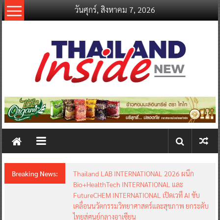
Skip
วันศุกร์, สิงหาคม 7, 2026
to
content
thailandinsidenew.com
Thailand
Inside
New
Breaking News:
Thailand LAB INTERNATIONAL 2026 ผนึก
Bio+HealthTech INTERNATIONAL และ
FutureCHEM INTERNATIONAL เปิดเวที AI ขับ
เคลื่อนนวัตกรรมวิทยาศาสตร์และสุขภาพ ยกระดับ
ไทยสู่ศูนย์กลางอาเซียน