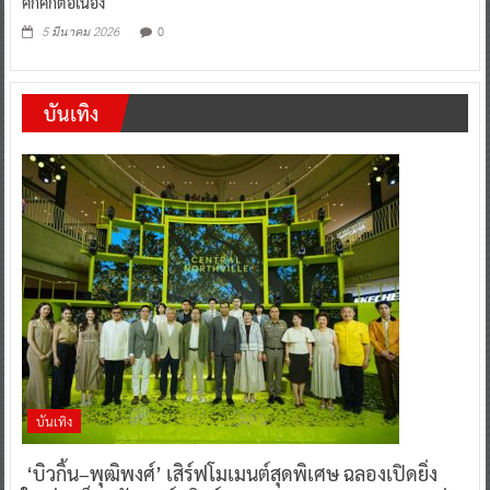
คึกคักต่อเนื่อง
0
5 มีนาคม 2026
บันเทิง
บันเทิง
‘บิวกิ้น–พุฒิพงศ์’ เสิร์ฟโมเมนต์สุดพิเศษ ฉลองเปิดยิ่ง