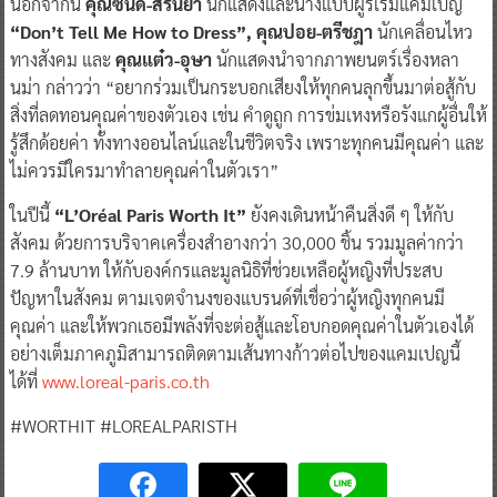
นอกจากนี้
คุณซินดี้-สิรินยา
นักแสดงและนางแบบผู้ริเริ่มแคมเปญ
“Don’t Tell Me How to Dress”, คุณปอย-ตรีชฎา
นักเคลื่อนไหว
ทางสังคม และ
คุณแต๋ว-อุษา
นักแสดงนำจากภาพยนตร์เรื่องหลา
นม่า กล่าวว่า “อยากร่วมเป็นกระบอกเสียงให้ทุกคนลุกขึ้นมาต่อสู้กับ
สิ่งที่ลดทอนคุณค่าของตัวเอง เช่น คำดูถูก การข่มเหงหรือรังแกผู้อื่นให้
รู้สึกด้อยค่า ทั้งทางออนไลน์และในชีวิตจริง เพราะทุกคนมีคุณค่า และ
ไม่ควรมีใครมาทำลายคุณค่าในตัวเรา”
ในปีนี้
“L’Oréal Paris Worth It”
ยังคงเดินหน้าคืนสิ่งดี ๆ ให้กับ
สังคม ด้วยการบริจาคเครื่องสำอางกว่า 30,000 ชิ้น รวมมูลค่ากว่า
7.9 ล้านบาท ให้กับองค์กรและมูลนิธิที่ช่วยเหลือผู้หญิงที่ประสบ
ปัญหาในสังคม ตามเจตจำนงของแบรนด์ที่เชื่อว่าผู้หญิงทุกคนมี
คุณค่า และให้พวกเธอมีพลังที่จะต่อสู้และโอบกอดคุณค่าในตัวเองได้
อย่างเต็มภาคภูมิสามารถติดตามเส้นทางก้าวต่อไปของแคมเปญนี้
ได้ที่
www.loreal-paris.co.th
#WORTHIT #LOREALPARISTH