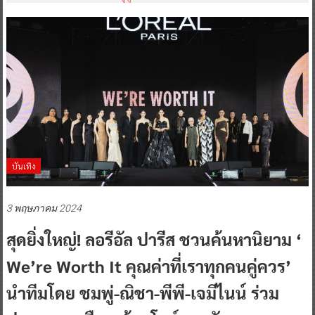
บันเทิง
3 พฤษภาคม 2024
สุดยิ่งใหญ่! ลอรีอัล ปารีส ชวนค้นหานิยาม ‘
We’re Worth It คุณค่าที่เราทุกคนคู่ควร’
นำทีมโดย ชมพู่-ณิชา-พีพี-เจมีไนน์ ร่วม