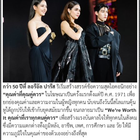
กว่า 50 ปีที่ ลอรีอัล ปารีส
ริเริ่มสร้างสรรค์ข้อความสุดไอคอนิกอย่าง
“คุณค่าที่คุณคู่ควร”
ในโฆษณาเป็นครั้งแรกตั้งแต่ปี ค.ศ. 1971 เพื่อ
ยกย่องคุณค่าและความงามในผู้หญิงทุกคน นับจนถึงวันนี้สโลแกนคุ้น
หูได้ถูกปรับให้เข้ากับยุคสมัยมากขึ้น จนกลายมาเป็น
“We’re Worth
It คุณค่าที่เราทุกคนคู่ควร”
เพื่อสร้างแรงบันดาลใจให้ทุกคนในสังคม
ซึ่งมีความแตกต่างทั้งภูมิหลัง, อาชีพ, เพศ, การศึกษา และ วัย ให้มี
ความภูมิใจในคุณค่าของตัวเองอย่างถึงที่สุด