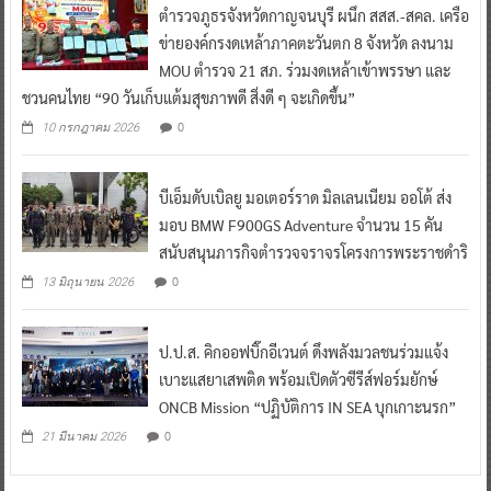
ตำรวจภูธรจังหวัดกาญจนบุรี ผนึก สสส.-สคล. เครือ
ข่ายองค์กรงดเหล้าภาคตะวันตก 8 จังหวัด ลงนาม
MOU ตำรวจ 21 สภ. ร่วมงดเหล้าเข้าพรรษา และ
ชวนคนไทย “90 วันเก็บแต้มสุขภาพดี สิ่งดี ๆ จะเกิดขึ้น”
0
10 กรกฎาคม 2026
บีเอ็มดับเบิลยู มอเตอร์ราด มิลเลนเนียม ออโต้ ส่ง
มอบ BMW F900GS Adventure จำนวน 15 คัน
สนับสนุนภารกิจตำรวจจราจรโครงการพระราชดำริ
0
13 มิถุนายน 2026
ป.ป.ส. คิกออฟบิ๊กอีเวนต์ ดึงพลังมวลชนร่วมแจ้ง
เบาะแสยาเสพติด พร้อมเปิดตัวซีรีส์ฟอร์มยักษ์
ONCB Mission “ปฏิบัติการ IN SEA บุกเกาะนรก”
0
21 มีนาคม 2026