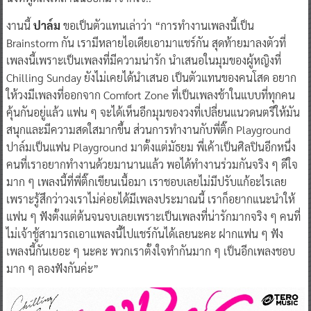
นึงที่พูดสิ่งเหล่านั้นออกมาจากใจ..
งานนี้
ปาล์ม
ขอเป็นตัวแทนเล่าว่า “การทำงานเพลงนี้เป็น
Brainstorm กัน เรามีหลายไอเดียเอามาแชร์กัน สุดท้ายมาลงตัวที่
เพลงนี้เพราะเป็นเพลงที่มีความน่ารัก นำเสนอในมุมของผู้หญิงที่
Chilling Sunday ยังไม่เคยได้นำเสนอ เป็นตัวแทนของคนโสด อยาก
ให้วงมีเพลงที่ออกจาก Comfort Zone ที่เป็นเพลงช้าในแบบที่ทุกคน
คุ้นกันอยู่แล้ว แฟน ๆ จะได้เห็นอีกมุมของวงที่เปลี่ยนแนวดนตรีให้มัน
สนุกและมีความสดใสมากขึ้น ส่วนการทำงานกับพี่ติ๊ก Playground
ปาล์มเป็นแฟน Playground มาตั้งแต่มัธยม พี่เค้าเป็นศิลปินอีกหนึ่ง
คนที่เราอยากทำงานด้วยมานานแล้ว พอได้ทำงานร่วมกันจริง ๆ ดีใจ
มาก ๆ เพลงนี้ที่พี่ติ๊กเขียนเนื้อมา เราชอบเลยไม่มีปรับแก้อะไรเลย
เพราะรู้สึกว่าวงเราไม่ค่อยได้มีเพลงประมาณนี้ เราก็อยากแนะนำให้
แฟน ๆ ฟังตั้งแต่ต้นจนจบเลยเพราะเป็นเพลงที่น่ารักมากจริง ๆ คนที่
ไม่เจ้าชู้สามารถเอาแพลงนี้ไปแชร์กันได้เลยนะคะ ฝากแฟน ๆ ฟัง
เพลงนี้กันเยอะ ๆ นะคะ พวกเราตั้งใจทำกันมาก ๆ เป็นอีกเพลงชอบ
มาก ๆ ลองฟังกันค่ะ”