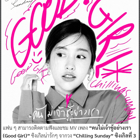
แฟน ๆ สามารถติดตามฟังและชม MV เพลง
“คนไม่เจ้าชู้อย่างเรา