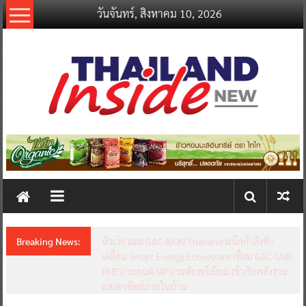
Skip
วันจันทร์, สิงหาคม 10, 2026
to
content
thailandinsidenew.com
Thailand
Inside
New
Breaking News:
นครปฐมยกระดับ “กล้วยไม้-สินค้าเกษตรคุณภาพ”
ขับเคลื่อนเศรษฐกิจฐานราก จัดมหกรรม “สีสรร
พรรณกล้วยไม้ สินค้าเกษตรดี นครปฐมการันตี
2026” ตั้งเป้าดึงนักท่องเที่ยวกว่า 3,000 คน สร้าง
เม็ดเงินหมุนเวียน 10 ล้านบาท