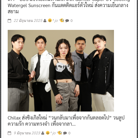
เก้า – BUS แชร์ไอเทมท้าแดด อวด Garnier Super UV Cooling
Watergel Sunscreen ​กันแดดติดแอร์ตัวใหม่ ส่งความเย็นกลาง
สยาม
0
22 มิถุนายน 2025
^ jo ^
Chilax ส่งซิงเกิลใหม่ “วนกลับมาเพื่อจากกันตลอดไป” วนลูป
ความรัก ความทรงจำ เพื่อจากลา…