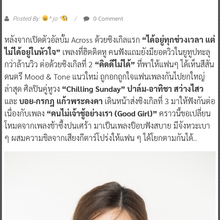
คว้า “ติ๊ก Playground” นั่งแท่นโปรดิวซ์
0 Comment
Posted By:
^ jo ^
หลังจากเปิดตัวอัลบั้ม Across ด้วยซิงเกิลแรก
“ได้อยู่ทุกช่วงเวลา แต่
ไม่ได้อยู่ในหัวใจ”
เพลงที่ฮิตติดหู คนฟังแถมยังมียอดวิวในยูทูปทะลุ
กว่าล้านวิว ต่อด้วยซิงเกิลที่ 2
“คิดดีไม่ได้”
ที่พาให้แฟนๆ ได้เห็นสีสัน
ดนตรี Mood & Tone แนวใหม่ ถูกอกถูกใจแฟนเพลงกันไปยกใหญ่
ล่าสุด ศิลปินคู่หูวง
“Chilling Sunday”
ปาล์ม-อาทิชา สว่างไสว
และ
บอย-กรกฎ แก้วพระคงคา
เดินหน้าส่งซิงเกิลที่ 3 มาให้ฟังกันต่อ
เนื่องกับเพลง
“คนไม่เจ้าชู้อย่างเรา (Good Girl)”
คราวนี้ขอเปลี่ยน
โหมดจากเพลงช้าซึ้งปนเศร้า มาเป็นเพลงป็อบฟังสบาย มีจังหวะเบา
ๆ ผสมความชิลจากเสียงกีตาร์โปร่งให้แฟน ๆ ได้โยกตามกันได้..