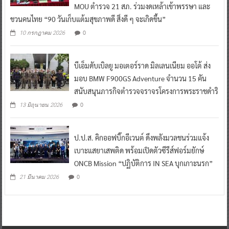
ข่ายองค์กรงดเหล้าภาคตะวันตก 8 จังหวัด ลงนาม
MOU ตำรวจ 21 สภ. ร่วมงดเหล้าเข้าพรรษา และ
ชวนคนไทย “90 วันเก็บแต้มสุขภาพดี สิ่งดี ๆ จะเกิดขึ้น”
0
10 กรกฎาคม 2026
บีเอ็มดับเบิลยู มอเตอร์ราด มิลเลนเนียม ออโต้ ส่ง
มอบ BMW F900GS Adventure จำนวน 15 คัน
สนับสนุนภารกิจตำรวจจราจรโครงการพระราชดำริ
0
13 มิถุนายน 2026
ป.ป.ส. คิกออฟบิ๊กอีเวนต์ ดึงพลังมวลชนร่วมแจ้ง
เบาะแสยาเสพติด พร้อมเปิดตัวซีรีส์ฟอร์มยักษ์
ONCB Mission “ปฏิบัติการ IN SEA บุกเกาะนรก”
0
21 มีนาคม 2026