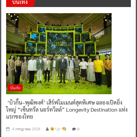
บันเทิง
บันเทิง
‘บิวกิ้น–พุฒิพงศ์’ เสิร์ฟโมเมนต์สุดพิเศษ ฉลองเปิดยิ่ง
ใหญ่ “เซ็นทรัล นอร์ทวิลล์” Longevity Destination แห่ง
แรกของไทย
0
4 กรกฎาคม 2026
^ jo ^