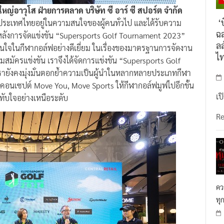
หญ่อาวุโส ฝ่ายการตลาด บริษัท ซี อาร์ ซี สปอร์ต จำกัด
‘บ
นประเทศไทยอยู่ในความสนใจของผู้คนทั่วไป และได้รับความ
ฉล
งหลังการจัดแข่งขัน “Supersports Golf Tournament 2023”
ลล
่สนใจในกีฬากอล์ฟอย่างดีเยี่ยม ในเรื่องของมาตรฐานการจัดงาน
ไ
มสมัครแข่งขัน เราจึงได้จัดการแข่งขัน “Supersports Golf
ะเรายังคงมุ่งมั่นตอกย้ำความเป็นผู้นำในหลากหลายประเภทกีฬา
คอนเซปต์ Move You, Move Sports ให้กีฬากอล์ฟมูฟไปอีกขั้น
เป
ทับใจอย่างเหนือระดับ
R
คว
ทุ