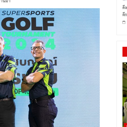
ดึ
คึก