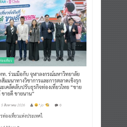
ท่องเที่ยว
ทท. ร่วมมือกับ จุฬาลงกรณ์มหาวิทยาลัย
ัดสัมมนาทางวิชาการและการตลาดเชิงรุก
ะเคล็ดลับปรับธุรกิจท่องเที่ยวไทย “ขาย
ด้ ขายดี ขายนาน”
0
5 สิงหาคม 2026
^ jo ^
รท่องเที่ยวแห่งประเทศไ
ead More