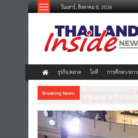
Skip
วันเสาร์, สิงหาคม 8, 2026
to
content
thailandinsidenew.com
Thailand
Inside
New
ธุรกิจ/ตลาด
ไอที
การศึกษา/เยา
Breaking News:
ชวนรู้จักซิม my by NT เน็ตเร