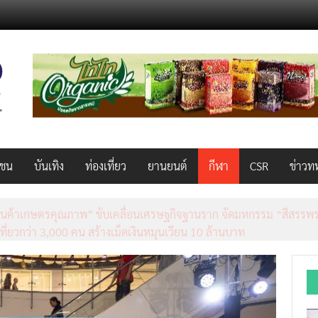
วชน
บันเทิง
ท่องเที่ยว
ยานยนต์
กีฬา
CSR
ข่าวท
็ว แรง คุ้มค่าทั่วไทยพร้อมโอกาสสร้างรายได้เสริมผ่าน Lazada Affiliate