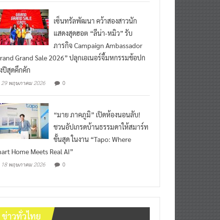
เซ็นทรัลพัฒนา คว้าสองสาวนัก
แสดงสุดฮอต “ลีน่า-หมิว” รับ
ภารกิจ Campaign Ambassador
rand Grand Sale 2026” ปลุกเอเนอร์จี้มหกรรมช้อปก
งปีสุดคึกคัก
0
29 พฤษภาคม 2026
“มาย ภาคภูมิ” เปิดห้องนอนลับ!
ชวนอัปเกรดบ้านธรรมดาให้สมาร์ท
ขั้นสุด ในงาน “Tapo: Where
art Home Meets Real AI”
0
18 พฤษภาคม 2026
ข่าวทั่วไทย