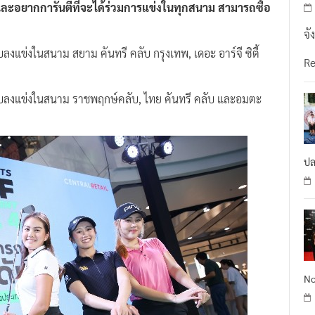
จั
แข่งในสนาม สยาม คันทรี คลับ กรุงเทพ, เดอะ อาร์จี ซิตี้
R
บลงแข่งในสนาม ราชพฤกษ์คลับ, ไทย คันทรี คลับ และอมตะ
ปล
No