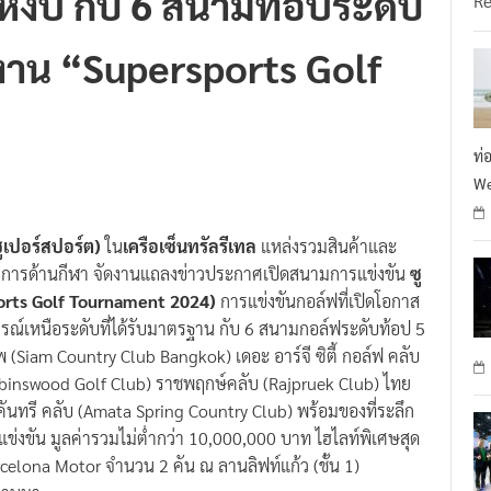
าน “Supersports Golf
ท่
We
ูเปอร์สปอร์ต)
ใน
เครือเซ็นทรัลรีเทล
แหล่งรวมสินค้าและ
งการด้านกีฬา จัดงานแถลงข่าวประกาศเปิดสนามการแข่งขัน
ซู
ports Golf Tournament 2024)
การแข่งขันกอล์ฟที่เปิดโอกาส
รณ์เหนือระดับที่ได้รับมาตรฐาน กับ 6 สนามกอล์ฟระดับท้อป 5
 (Siam Country Club Bangkok) เดอะ อาร์จี ซิตี้ กอล์ฟ คลับ
(Robinswood Golf Club) ราชพฤกษ์คลับ (Rajpruek Club) ไทย
คันทรี คลับ (Amata Spring Country Club) พร้อมของที่ระลึก
่งขัน มูลค่ารวมไม่ต่ำกว่า 10,000,000 บาท ไฮไลท์พิเศษสุด
celona Motor จำนวน 2 คัน ณ ลานลิฟท์แก้ว (ชั้น 1)
่ผ่านมา