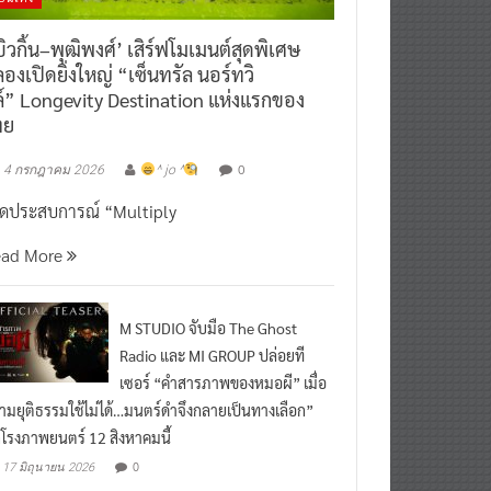
ิวกิ้น–พุฒิพงศ์’ เสิร์ฟโมเมนต์สุดพิเศษ
องเปิดยิ่งใหญ่ “เซ็นทรัล นอร์ทวิ
์” Longevity Destination แห่งแรกของ
ทย
0
4 กรกฎาคม 2026
^ jo ^
ิดประสบการณ์ “Multiply
ead More
M STUDIO จับมือ The Ghost
Radio และ MI GROUP ปล่อยที
เซอร์ “คำสารภาพของหมอผี” เมื่อ
ามยุติธรรมใช้ไม่ได้…มนตร์ดำจึงกลายเป็นทางเลือก”
กโรงภาพยนตร์ 12 สิงหาคมนี้
0
17 มิถุนายน 2026