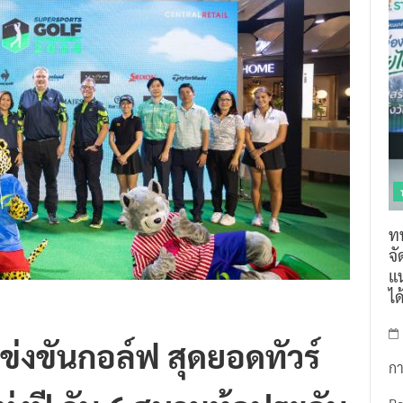
ท
จ
แน
ไ
่งขันกอล์ฟ สุดยอดทัวร์
กา
ดแห่งปี กับ 6 สนามท้อประดับ
R