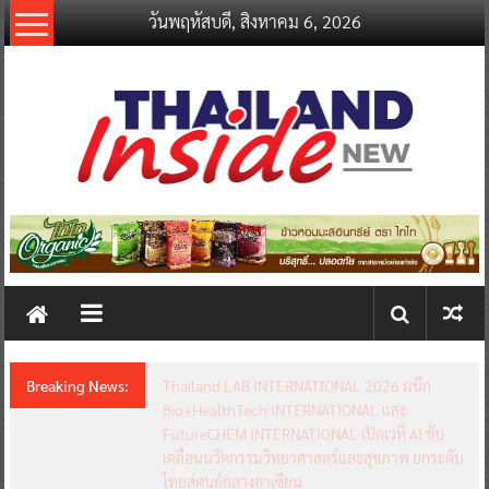
Skip
วันพฤหัสบดี, สิงหาคม 6, 2026
to
content
thailandinsidenew.com
Thailand
Inside
New
Breaking News:
Thailand LAB INTERNATIONAL 2026 ผนึก
Bio+HealthTech INTERNATIONAL และ
FutureCHEM INTERNATIONAL เปิดเวที AI ขับ
เคลื่อนนวัตกรรมวิทยาศาสตร์และสุขภาพ ยกระดับ
ไทยสู่ศูนย์กลางอาเซียน