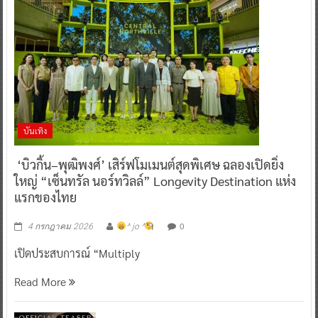
บันเทิง
‘บิวกิ้น–พุฒิพงศ์’ เสิร์ฟโมเมนต์สุดพิเศษ ฉลองเปิดยิ่ง
ใหญ่ “เซ็นทรัล นอร์ทวิลล์” Longevity Destination แห่ง
แรกของไทย
0
4 กรกฎาคม 2026
^ jo ^
เปิดประสบการณ์ “Multiply
Read More