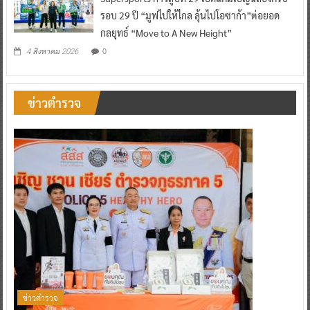
รอบ 29 ปี “มูฟไปให้ไกล ลุ้นไปโอซาก้า”ต่อยอด
กลยุทธ์ “Move to A New Height”
0
4 สิงหาคม 2026
ข่าวตำรวจ
ข่าวตำรวจ