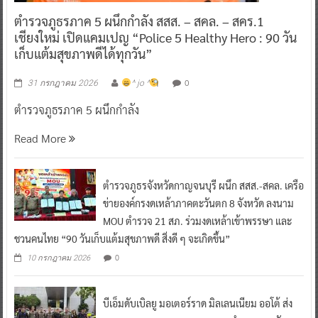
ตำรวจภูธรภาค 5 ผนึกกำลัง สสส. – สคล. – สคร.1
เชียงใหม่ เปิดแคมเปญ “Police 5 Healthy Hero : 90 วัน
เก็บแต้มสุขภาพดีได้ทุกวัน”
0
31 กรกฎาคม 2026
^ jo ^
ตำรวจภูธรภาค 5 ผนึกกำลัง
Read More
ตำรวจภูธรจังหวัดกาญจนบุรี ผนึก สสส.-สคล. เครือ
ข่ายองค์กรงดเหล้าภาคตะวันตก 8 จังหวัด ลงนาม
MOU ตำรวจ 21 สภ. ร่วมงดเหล้าเข้าพรรษา และ
ชวนคนไทย “90 วันเก็บแต้มสุขภาพดี สิ่งดี ๆ จะเกิดขึ้น”
0
10 กรกฎาคม 2026
บีเอ็มดับเบิลยู มอเตอร์ราด มิลเลนเนียม ออโต้ ส่ง