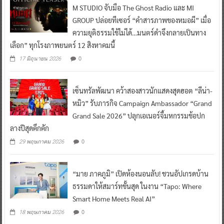
M STUDIO จับมือ The Ghost Radio และ MI
GROUP ปล่อยทีเซอร์ “คำสารภาพของหมอผี” เมื่อ
ความยุติธรรมใช้ไม่ได้…มนตร์ดำจึงกลายเป็นทาง
เลือก” ทุกโรงภาพยนตร์ 12 สิงหาคมนี้
0
17 มิถุนายน 2026
เซ็นทรัลพัฒนา คว้าสองสาวนักแสดงสุดฮอต “ลีน่า-
หมิว” รับภารกิจ Campaign Ambassador “Grand
Grand Sale 2026” ปลุกเอเนอร์จี้มหกรรมช้อปก
ลางปีสุดคึกคัก
0
29 พฤษภาคม 2026
“มาย ภาคภูมิ” เปิดห้องนอนลับ! ชวนอัปเกรดบ้าน
ธรรมดาให้สมาร์ทขั้นสุด ในงาน “Tapo: Where
Smart Home Meets Real AI”
0
18 พฤษภาคม 2026