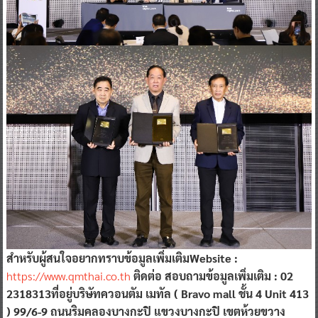
สำหรับผู้สนใจอยากทราบข้อมูลเพิ่มเติมWebsite :
https://www.qmthai.co.th
ติดต่อ สอบถามข้อมูลเพิ่มเติม : 02
2318313ที่อยู่บริษัทควอนตัม เมทัล ( Bravo mall ชั้น 4 Unit 413
) 99/6-9 ถนนริมคลองบางกะปิ แขวงบางกะปิ เขตห้วยขวาง