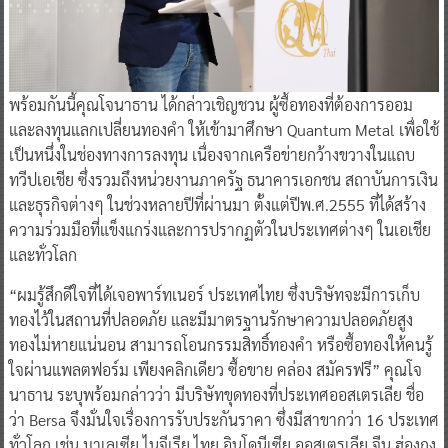
พร้อมกันนี้คุณโจนาธาน ได้กล่าวเชิญชวน ผู้ซื้อทองที่ต้องการออม
และลงทุนแลกเปลี่ยนทองคำ ให้เข้ามาศึกษา Quantum Metal เพื่อใช้
เป็นหนึ่งในช่องทางการลงทุน เนื่องจากเครือข่ายกว้างขวางในแถบ
ทวีปเอเชีย ซึ่งรวมถึงหน่วยงานภาครัฐ ธนาคารเอกชน สถาบันการเงิน
และธุรกิจต่างๆ ในช่วงหลายปีที่ผ่านมา ตั้งแต่ปีพ.ศ.2555 ที่ได้สร้าง
ความร่วมมือที่แข็งแกร่งและการปรากฏตัวในประเทศต่างๆ ในเอเชีย
และทั่วโลก
“ผมรู้สึกดีใจที่ได้เจอพาร์ทเนอร์ ประเทศไทย ซึ่งบริษัทจะมีการเก็บ
ทองไว้ในสถานที่ปลอดภัย และมีมาตรฐานรักษาความปลอดภัยสูง
ทองไม่หายแน่นอน สามารถโอนกรรมสิทธิ์ทองคำ หรือซื้อทองให้คนรู้
ใจผ่านแพลตฟอร์ม เพียงคลิกเดียว ซื้อขาย คล่อง สมัครฟรี” คุณโจ
นาธาน ระบุพร้อมกล่าวว่า มีบริษัทขุดทองที่ประเทศออสเตรเลีย ชื่อ
ว่า Bersa จึงมั่นใจเรื่องการรับประกันราคา ซึ่งมีสาขากว่า 16 ประเทศ
ทั่วโลก เช่น มาเลเซีย ไนจีเรีย ไทย อินโดนีเซีย ออสเตรเลีย จีน ฮ่องกง