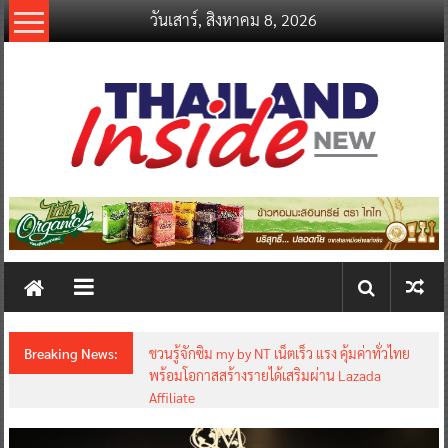
Skip
วันเสาร์, สิงหาคม 8, 2026
to
content
thailandinsidenew.com
Thailand
Inside
New
Breaking News:
ชวนรู้จักซิม my by NT เน็ตเร็ว แรง คุ้มค่าทั่วไทย
พร้อมโอกาสสร้างรายได้เสริมผ่าน Lazada
Affiliate