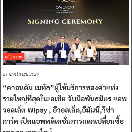
ธุรกิจ/ตลาด
21 พฤศจิกายน 2023
“ควอนตัม เมทัล”ผู้ให้บริการทองคำแท่ง
รายใหญ่ที่สุดในเอเชีย จับมือพันธมิตร แอพ
วอลเล็ต Wipay , อีวอลเล็ต,อีมันนี่,วีซ่า
การ์ด เปิดแอพพลิเคชั่นการแลกเปลี่ยนซื้อ
ขายทองออนไลน์