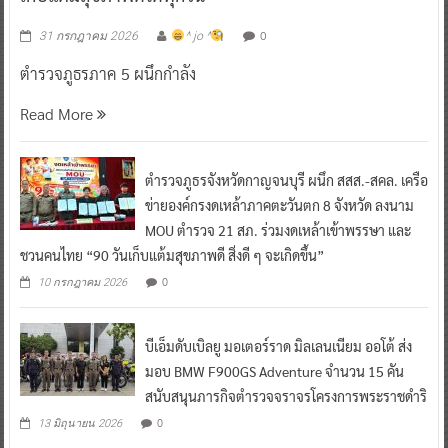
0
31 กรกฎาคม 2026
^ jo ^
ตำรวจภูธรภาค 5 ผนึกกำลัง
Read More
ตำรวจภูธรจังหวัดกาญจนบุรี ผนึก สสส.-สคล. เครือ
ข่ายองค์กรงดเหล้าภาคตะวันตก 8 จังหวัด ลงนาม
MOU ตำรวจ 21 สภ. ร่วมงดเหล้าเข้าพรรษา และ
ชวนคนไทย “90 วันเก็บแต้มสุขภาพดี สิ่งดี ๆ จะเกิดขึ้น”
0
10 กรกฎาคม 2026
บีเอ็มดับเบิลยู มอเตอร์ราด มิลเลนเนียม ออโต้ ส่ง
มอบ BMW F900GS Adventure จำนวน 15 คัน
สนับสนุนภารกิจตำรวจจราจรโครงการพระราชดำริ
0
13 มิถุนายน 2026