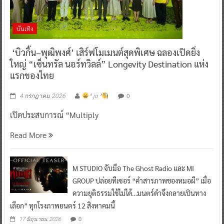
บันเทิง
‘บิวกิ้น–พุฒิพงศ์’ เสิร์ฟโมเมนต์สุดพิเศษ ฉลองเปิดยิ่ง
ใหญ่ “เซ็นทรัล นอร์ทวิลล์” Longevity Destination แห่ง
แรกของไทย
0
4 กรกฎาคม 2026
^ jo ^
เปิดประสบการณ์ “Multiply
Read More
M STUDIO จับมือ The Ghost Radio และ MI
GROUP ปล่อยทีเซอร์ “คำสารภาพของหมอผี” เมื่อ
ความยุติธรรมใช้ไม่ได้…มนตร์ดำจึงกลายเป็นทาง
เลือก” ทุกโรงภาพยนตร์ 12 สิงหาคมนี้
0
17 มิถุนายน 2026