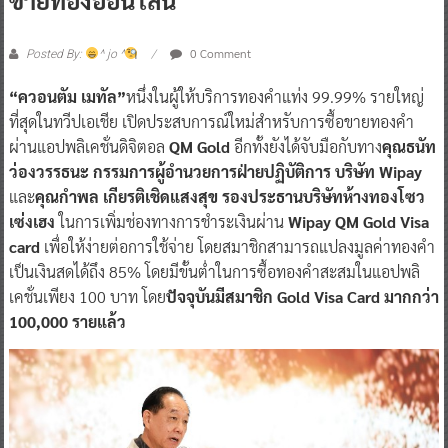
0 Comment
Posted By:
^ jo ^
“ควอนตัม เมทัล”
หนึ่งในผู้ให้บริการทองคำแท่ง 99.99% รายใหญ่
ที่สุดในทวีปเอเชีย เปิดประสบการณ์ใหม่สำหรับการซื้อขายทองคำ
ผ่านแอปพลิเคชั่นดิจิตอล
QM Gold
อีกทั้งยังได้จับมือกับทาง
คุณธนัท
ว่องวรรธนะ กรรมการผู้อำนวยการฝ่ายปฏิบัติการ บริษัท Wipay
และ
คุณกำพล เกียรติเชิดแสงสุข รองประธานบริษัทห้างทองโซว
เซ่งเฮง
ในการเพิ่มช่องทางการชำระเงินผ่าน
Wipay QM Gold Visa
card
เพื่อให้ง่ายต่อการใช้จ่าย โดยสมาชิกสามารถแปลงมูลค่าทองคำ
เป็นเงินสดได้ถึง 85% โดยมีขั้นต่ำในการซื้อทองคำสะสมในแอปพลิ
เคชั่นเพียง 100 บาท โดย
ปัจจุบันมีสมาชิก Gold Visa Card มากกว่า
100,000 รายแล้ว