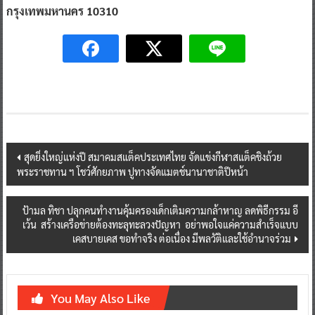
กรุงเทพมหานคร 10310
Post
สุดยิ่งใหญ่แห่งปี สมาคมสแต็คประเทศไทย จัดแข่งกีฬาสแต็คชิงถ้วย
พระราชทาน ฯ โชว์ศักยภาพ ปูทางจัดแมตช์นานาชาติปีหน้า
navigation
ป้ามล ทิชา ปลุกคนทำงานคุ้มครองเด็กเติมความกล้าหาญ ลดพิธีกรรม อี
เว้น สร้างเครือข่ายต้องทะลุทะลวงปัญหา อย่าพอใจแค่ความสำเร็จแบบ
เคสบายเคส ขอทำจริง ต่อเนื่อง มีพลวัติและใช้อำนาจร่วม
You May Also Like