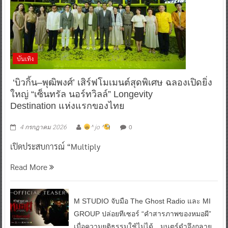
บันเทิง
‘บิวกิ้น–พุฒิพงศ์’ เสิร์ฟโมเมนต์สุดพิเศษ ฉลองเปิดยิ่ง
ใหญ่ “เซ็นทรัล นอร์ทวิลล์” Longevity
Destination แห่งแรกของไทย
0
4 กรกฎาคม 2026
^ jo ^
เปิดประสบการณ์ “Multiply
Read More
M STUDIO จับมือ The Ghost Radio และ MI
GROUP ปล่อยทีเซอร์ “คำสารภาพของหมอผี”
เมื่อความยุติธรรมใช้ไม่ได้…มนตร์ดำจึงกลาย