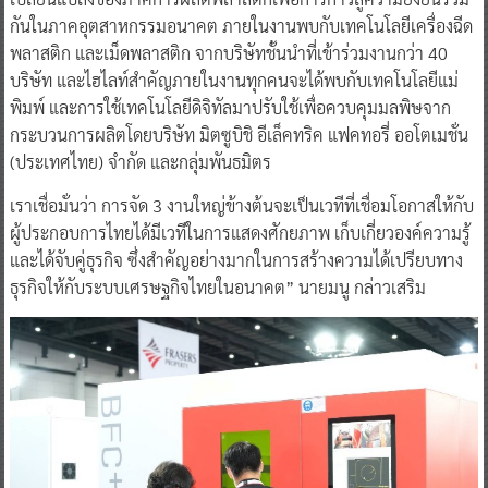
กันในภาคอุตสาหกรรมอนาคต ภายในงานพบกับเทคโนโลยีเครื่องฉีด
พลาสติก และเม็ดพลาสติก จากบริษัทชั้นนำที่เข้าร่วมงานกว่า 40
บริษัท และไฮไลท์สำคัญภายในงานทุกคนจะได้พบกับเทคโนโลยีแม่
พิมพ์ และการใช้เทคโนโลยีดิจิทัลมาปรับใช้เพื่อควบคุมมลพิษจาก
กระบวนการผลิตโดยบริษัท มิตซูบิชิ อีเล็คทริค แฟคทอรี่ ออโตเมชั่น
(ประเทศไทย) จำกัด และกลุ่มพันธมิตร
เราเชื่อมั่นว่า การจัด 3 งานใหญ่ข้างต้นจะเป็นเวทีที่เชื่อมโอกาสให้กับ
ผู้ประกอบการไทยได้มีเวทีในการแสดงศักยภาพ เก็บเกี่ยวองค์ความรู้
และได้จับคู่ธุรกิจ ซึ่งสำคัญอย่างมากในการสร้างความได้เปรียบทาง
ธุรกิจให้กับระบบเศรษฐกิจไทยในอนาคต” นายมนู กล่าวเสริม