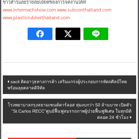
ข่าวสารและรายละเอียดของการจัดงานได้ที่
www.intermachshow.com
www.subconthailand.com
www.plasticrubberthailand.com
Post
sacit ติดอาวุธทางการค้า เสริมแกร่งผู้ประกอบการหัตถศิลป์ไทย
พร้อมลุยตลาดดิจิทัล
navigation
โรงพยาบาลกรุงสยามเซนต์คาร์ลอส ทุ่มงบกว่า 50 ล้านบาท เปิดตัว
“St.Carlos RECC”ศูนย์ฟื้นฟูสมรรถภาพผู้ป่วยฟื้นฟูพิเศษ ในทุกมิติ
ตลอด 24 ชั่วโมง