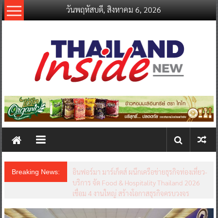
Skip
วันพฤหัสบดี, สิงหาคม 6, 2026
to
content
thailandinsidenew.com
Thailand
Inside
New
อินฟอร์มา มาร์เก็ตส์ ผนึกเครือข่ายธุรกิจท่องเที่ยว-
Breaking News:
บริการ จัด Food & Hospitality Thailand 2026
เชื่อม 4 งานใหญ่ สร้างโอกาสธุรกิจครบวงจร