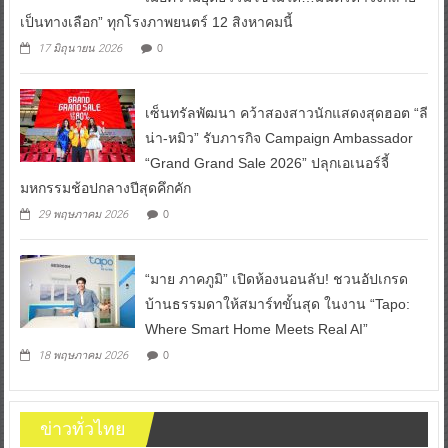
เป็นทางเลือก” ทุกโรงภาพยนตร์ 12 สิงหาคมนี้
0
17 มิถุนายน 2026
เซ็นทรัลพัฒนา คว้าสองสาวนักแสดงสุดฮอต “ลี
น่า-หมิว” รับภารกิจ Campaign Ambassador
“Grand Grand Sale 2026” ปลุกเอเนอร์จี้
มหกรรมช้อปกลางปีสุดคึกคัก
0
29 พฤษภาคม 2026
“มาย ภาคภูมิ” เปิดห้องนอนลับ! ชวนอัปเกรด
บ้านธรรมดาให้สมาร์ทขั้นสุด ในงาน “Tapo:
Where Smart Home Meets Real AI”
0
18 พฤษภาคม 2026
ข่าวทั่วไทย