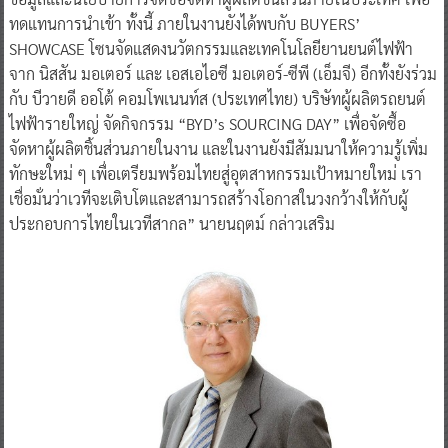
ทดแทนการนำเข้า ทั้งนี้ ภายในงานยังได้พบกับ BUYERS’
SHOWCASE โซนจัดแสดงนวัตกรรมและเทคโนโลยียานยนต์ไฟฟ้า
จาก นิสสัน มอเตอร์ และ เอสเอไอซี มอเตอร์-ซีพี (เอ็มจี) อีกทั้งยังร่วม
กับ บีวายดี ออโต้ คอมโพเนนท์ส (ประเทศไทย) บริษัทผู้ผลิตรถยนต์
ไฟฟ้ารายใหญ่ จัดกิจกรรม “BYD’s SOURCING DAY” เพื่อจัดซื้อ
จัดหาผู้ผลิตชิ้นส่วนภายในงาน และในงานยังมีสัมมนาให้ความรู้เพิ่ม
ทักษะใหม่ ๆ เพื่อเตรียมพร้อมไทยสู่อุตสาหกรรมเป้าหมายใหม่ เรา
เชื่อมั่นว่าเวทีจะเติบโตและสามารถสร้างโอกาสในวงกว้างให้กับผู้
ประกอบการไทยในเวทีสากล” นายนฤตม์ กล่าวเสริม