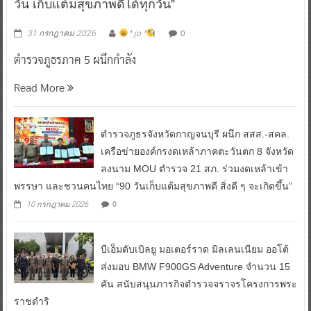
วัน เก็บแต้มสุขภาพดีได้ทุกวัน”
0
31 กรกฎาคม 2026
^ jo ^
ตำรวจภูธรภาค 5 ผนึกกำลัง
Read More
ตำรวจภูธรจังหวัดกาญจนบุรี ผนึก สสส.-สคล.
เครือข่ายองค์กรงดเหล้าภาคตะวันตก 8 จังหวัด
ลงนาม MOU ตำรวจ 21 สภ. ร่วมงดเหล้าเข้า
พรรษา และชวนคนไทย “90 วันเก็บแต้มสุขภาพดี สิ่งดี ๆ จะเกิดขึ้น”
0
10 กรกฎาคม 2026
บีเอ็มดับเบิลยู มอเตอร์ราด มิลเลนเนียม ออโต้
ส่งมอบ BMW F900GS Adventure จำนวน 15
คัน สนับสนุนภารกิจตำรวจจราจรโครงการพระ
ราชดำริ