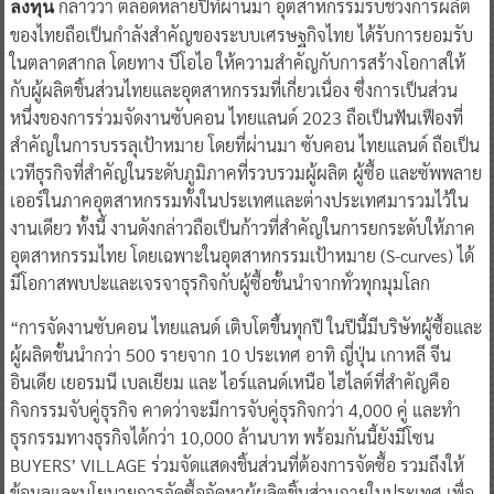
กล่าวว่า ตลอดหลายปีที่ผ่านมา อุตสาหกรรมรับช่วงการผลิต
ลงทุน
ของไทยถือเป็นกำลังสำคัญของระบบเศรษฐกิจไทย ได้รับการยอมรับ
ในตลาดสากล โดยทาง บีโอไอ ให้ความสำคัญกับการสร้างโอกาสให้
กับผู้ผลิตชิ้นส่วนไทยและอุตสาหกรรมที่เกี่ยวเนื่อง ซึ่งการเป็นส่วน
หนึ่งของการร่วมจัดงานซับคอน ไทยแลนด์ 2023 ถือเป็นฟันเฟืองที่
สำคัญในการบรรลุเป้าหมาย โดยที่ผ่านมา ซับคอน ไทยแลนด์ ถือเป็น
เวทีธุรกิจที่สำคัญในระดับภูมิภาคที่รวบรวมผู้ผลิต ผู้ซื้อ และซัพพลาย
เออร์ในภาคอุตสาหกรรมทั้งในประเทศและต่างประเทศมารวมไว้ใน
งานเดียว ทั้งนี้ งานดังกล่าวถือเป็นก้าวที่สำคัญในการยกระดับให้ภาค
อุตสาหกรรมไทย โดยเฉพาะในอุตสาหกรรมเป้าหมาย (S-curves) ได้
มีโอกาสพบปะและเจรจาธุรกิจกับผู้ซื้อชั้นนำจากทั่วทุกมุมโลก
“การจัดงานซับคอน ไทยแลนด์ เติบโตขึ้นทุกปี ในปีนี้มีบริษัทผู้ซื้อและ
ผู้ผลิตชั้นนำกว่า 500 รายจาก 10 ประเทศ อาทิ ญี่ปุ่น เกาหลี จีน
อินเดีย เยอรมนี เบลเยียม และ ไอร์แลนด์เหนือ ไฮไลต์ที่สำคัญคือ
กิจกรรมจับคู่ธุรกิจ คาดว่าจะมีการจับคู่ธุรกิจกว่า 4,000 คู่ และทำ
ธุรกรรมทางธุรกิจได้กว่า 10,000 ล้านบาท พร้อมกันนี้ยังมีโซน
BUYERS’ VILLAGE ร่วมจัดแสดงชิ้นส่วนที่ต้องการจัดซื้อ รวมถึงให้
ข้อมูลและนโยบายการจัดซื้อจัดหาผู้ผลิตชิ้นส่วนภายในประเทศ เพื่อ