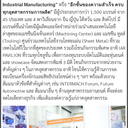
หรือ
Industrial Manufacturing”
“อีกขั้นของความสำเร็จ ครบ
มีผู้ประกอบการกว่า 1,500 แบรนด์ จาก
ทุกอุตสาหกรรมการผลิต”
45 ประเทศ และ 4 พาวิเลียนจาก จีน ญี่ปุ่น ไต้หวัน และ สิงค์โปร์ มี
แบรนด์ชั้นนำโดยมีผู้ผลิตและจัดจำหน่ายร่วมนำเสนอเทคโนโลยี
ล่าสุดของแมชชีนนิ่งเซ็นเตอร์ (Machining Center) และ แมชชีน ทูลส์
(Tooling) ศูนย์รวมเทคโนโลยีงานโลหะแผ่น (Sheet Metal) ที่รวม
เทคโนโลยีไว้มากที่สุดของประเทศ รวมถึงโซนกิจกรรมพิเศษ อาทิ IAR
PAVILION ที่รวมทุกโซลูชั่น เพื่อการลงทุนระบบอัตโนมัติและหุ่นยนต์
และ showcase จัดแสดงการพิมพ์ 3 มิติ โซนกิจกรรมจากหน่วยงาน
สำคัญต่าง ๆ ในภาคอุตสาหกรรม อาทิ โซนให้ความรู้ด้านการจด
ทะเบียนเครื่องจักรและสิทธิประโยชน์ต่าง ๆ ฯลฯ พร้อมด้วยงาน
สัมมนาหัวข้อที่สำคัญต่างๆ เช่น INTERMACH Forum, Future
Automotive และ สัมมนาอื่น ๆ ด้านอุตสาหกรรมยานยนต์ ที่จะต่อย
อดไอเดียทางธุรกิจ เพิ่มเติมองค์ความรู้แก่ภาคอุตสาหกรรม